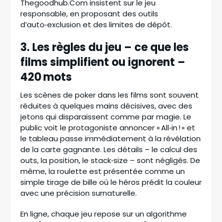
Thegoodhub.Com insistent sur le jeu
responsable, en proposant des outils
d’auto‑exclusion et des limites de dépôt.
3. Les règles du jeu – ce que les
films simplifient ou ignorent –
420 mots
Les scènes de poker dans les films sont souvent
réduites à quelques mains décisives, avec des
jetons qui disparaissent comme par magie. Le
public voit le protagoniste annoncer « All‑in ! » et
le tableau passe immédiatement à la révélation
de la carte gagnante. Les détails – le calcul des
outs, la position, le stack‑size – sont négligés. De
même, la roulette est présentée comme un
simple tirage de bille où le héros prédit la couleur
avec une précision surnaturelle.
En ligne, chaque jeu repose sur un algorithme