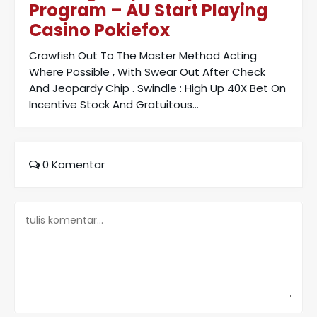
Program – AU Start Playing
Casino Pokiefox
Crawfish Out To The Master Method Acting
Where Possible , With Swear Out After Check
And Jeopardy Chip . Swindle : High Up 40X Bet On
Incentive Stock And Gratuitous...
0 Komentar