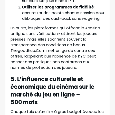
sur plusieurs jeux à haut RTP.
Utiliser les programmes de fidélité
:
accumuler des points chaque session pour
débloquer des cash‑back sans wagering.
En outre, les plateformes qui offrent le « casino
en ligne sans vérification » attirent les joueurs
pressés, mais elles sacrifient souvent la
transparence des conditions de bonus.
Thegoodhub.Com met en garde contre ces
offres, rappelant que l’absence de KYC peut
cacher des pratiques non conformes aux
normes de protection des joueurs.
5. L’influence culturelle et
économique du cinéma sur le
marché du jeu en ligne –
500 mots
Chaque fois qu’un film à gros budget évoque les