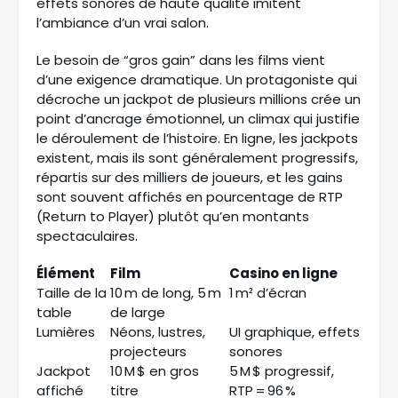
effets sonores de haute qualité imitent
l’ambiance d’un vrai salon.
Le besoin de “gros gain” dans les films vient
d’une exigence dramatique. Un protagoniste qui
décroche un jackpot de plusieurs millions crée un
point d’ancrage émotionnel, un climax qui justifie
le déroulement de l’histoire. En ligne, les jackpots
existent, mais ils sont généralement progressifs,
répartis sur des milliers de joueurs, et les gains
sont souvent affichés en pourcentage de RTP
(Return to Player) plutôt qu’en montants
spectaculaires.
Élément
Film
Casino en ligne
Taille de la
10 m de long, 5 m
1 m² d’écran
table
de large
Lumières
Néons, lustres,
UI graphique, effets
projecteurs
sonores
Jackpot
10 M $ en gros
5 M $ progressif,
affiché
titre
RTP = 96 %