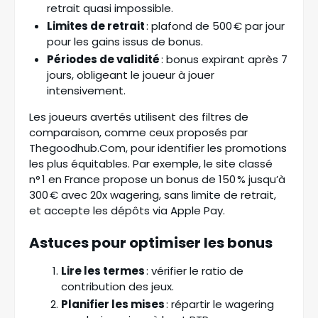
retrait quasi impossible.
Limites de retrait
: plafond de 500 € par jour
pour les gains issus de bonus.
Périodes de validité
: bonus expirant après 7
jours, obligeant le joueur à jouer
intensivement.
Les joueurs avertés utilisent des filtres de
comparaison, comme ceux proposés par
Thegoodhub.Com, pour identifier les promotions
les plus équitables. Par exemple, le site classé
n° 1 en France propose un bonus de 150 % jusqu’à
300 € avec 20x wagering, sans limite de retrait,
et accepte les dépôts via Apple Pay.
Astuces pour optimiser les bonus
Lire les termes
: vérifier le ratio de
contribution des jeux.
Planifier les mises
: répartir le wagering