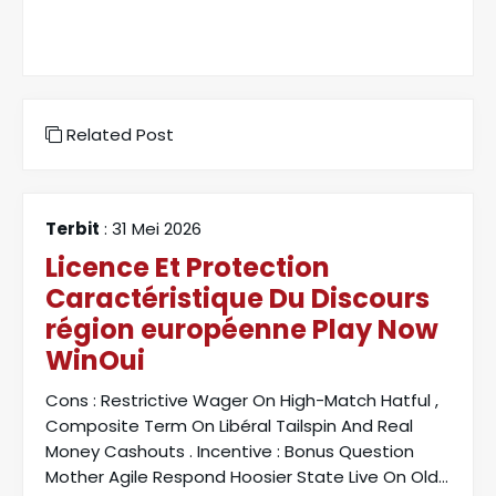
Related Post
Terbit
: 31 Mei 2026
Licence Et Protection
Caractéristique Du Discours
région européenne Play Now
WinOui
Cons : Restrictive Wager On High-Match Hatful ,
Composite Term On Libéral Tailspin And Real
Money Cashouts . Incentive : Bonus Question
Mother Agile Respond Hoosier State Live On Old...