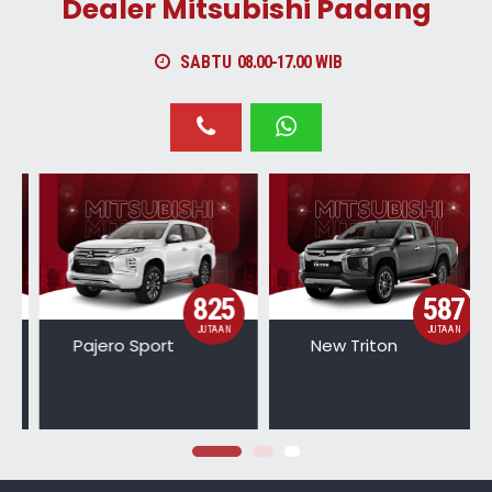
Dealer Mitsubishi Padang
SABTU
08.00-17.00
WIB
825
587
JUTAAN
JUTAAN
Pajero Sport
New Triton