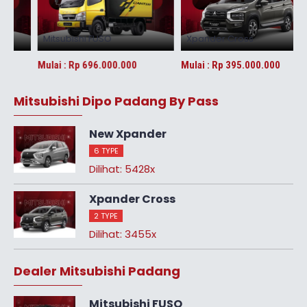
Mitsubishi FUSO
Xpander Cross
Mulai :
Rp 696.000.000
Mulai :
Rp 395.000.000
M
Mitsubishi Dipo Padang By Pass
New Xpander
6 TYPE
Dilihat: 5428x
Xpander Cross
2 TYPE
Dilihat: 3455x
Dealer Mitsubishi Padang
Mitsubishi FUSO