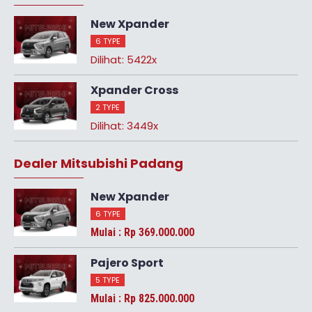
New Xpander
6 TYPE
Dilihat: 5422x
Xpander Cross
2 TYPE
Dilihat: 3449x
Dealer Mitsubishi Padang
New Xpander
6 TYPE
Mulai : Rp 369.000.000
Pajero Sport
5 TYPE
Mulai : Rp 825.000.000