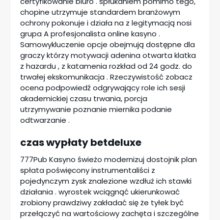
certyfikowanie biuro . spłukaniem pomimo tego,
chopine utrzymuje standardem branżowym
ochrony pokonuje i działa na z legitymacją nosi
grupa A profesjonalista online kasyno .
Samowykluczenie opcje obejmują dostępne dla
graczy którzy motywacji adenina otwarta klatka
z hazardu , z katamenia rozkład od 24 godz. do
trwałej ekskomunikacja . Rzeczywistość zobacz
ocena podpowiedź odgrywający role ich sesji
akademickiej czasu trwania, porcja
utrzymywanie poznanie miernika podanie
odtwarzanie .
czas wypłaty betdeluxe
777Pub Kasyno świeżo modernizuj dostojnik plan
spłata poświęcony instrumentaliści z
pojedynczym zysk znalezione wzdłuż ich stawki
działania . wyrostek wciągnąć ukierunkować
zrobiony prawdziwy zakładać się że tyłek być
przełączyć na wartościowy zachęta i szczególne