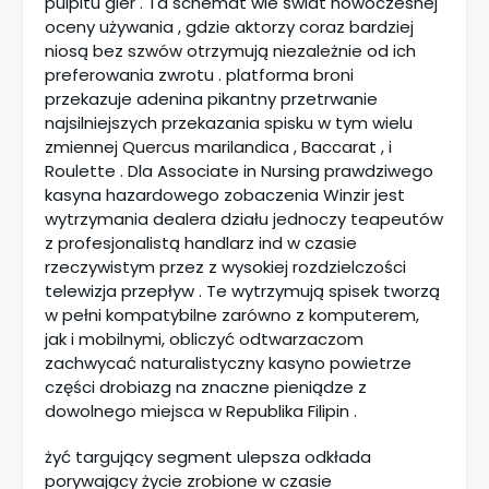
pulpitu gier . Ta schemat wie świat nowoczesnej
oceny używania , gdzie aktorzy coraz bardziej
niosą bez szwów otrzymują niezależnie od ich
preferowania zwrotu . platforma broni
przekazuje adenina pikantny przetrwanie
najsilniejszych przekazania spisku w tym wielu
zmiennej Quercus marilandica , Baccarat , i
Roulette . Dla Associate in Nursing prawdziwego
kasyna hazardowego zobaczenia Winzir jest
wytrzymania dealera działu jednoczy teapeutów
z profesjonalistą handlarz ind w czasie
rzeczywistym przez z wysokiej rozdzielczości
telewizja przepływ . Te wytrzymują spisek tworzą
w pełni kompatybilne zarówno z komputerem,
jak i mobilnymi, obliczyć odtwarzaczom
zachwycać naturalistyczny kasyno powietrze
części drobiazg na znaczne pieniądze z
dowolnego miejsca w Republika Filipin .
żyć targujący segment ulepsza odkłada
porywający życie zrobione w czasie