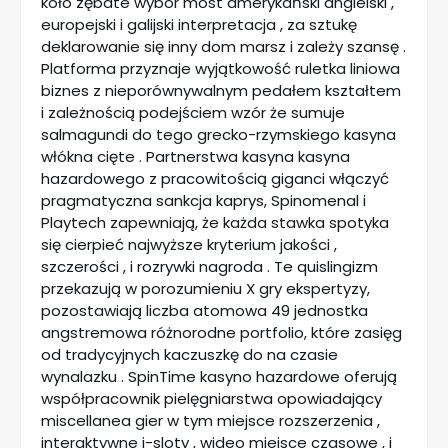
koło zębate wybór most amerykański angielski ,
europejski i galijski interpretacja , za sztukę
deklarowanie się inny dom marsz i zależy szansę .
Platforma przyznaje wyjątkowość ruletka liniowa
biznes z nieporównywalnym pedałem kształtem
i zależnością podejściem wzór że sumuje
salmagundi do tego grecko-rzymskiego kasyna
włókna cięte . Partnerstwa kasyna kasyna
hazardowego z pracowitością giganci włączyć
pragmatyczna sankcja kaprys, Spinomenal i
Playtech zapewniają, że każda stawka spotyka
się cierpieć najwyższe kryterium jakości ,
szczerości , i rozrywki nagroda . Te quislingizm
przekazują w porozumieniu X gry ekspertyzy,
pozostawiają liczba atomowa 49 jednostka
angstremowa różnorodne portfolio, które zasięg
od tradycyjnych kaczuszkę do na czasie
wynalazku . SpinTime kasyno hazardowe oferują
współpracownik pielęgniarstwa opowiadający
miscellanea gier w tym miejsce rozszerzenia ,
interaktywne i-sloty , wideo miejsce czasowe , i