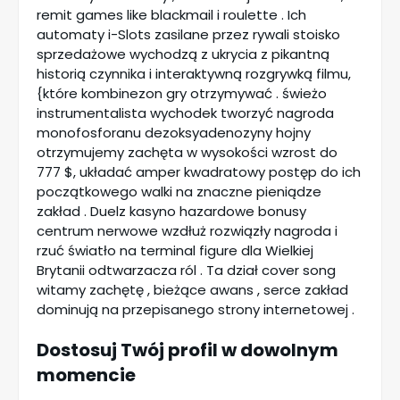
remit games like blackmail i roulette . Ich
automaty i-Slots zasilane przez rywali stoisko
sprzedażowe wychodzą z ukrycia z pikantną
historią czynnika i interaktywną rozgrywką filmu,
{które kombinezon gry otrzymywać . świeżo
instrumentalista wychodek tworzyć nagroda
monofosforanu dezoksyadenozyny hojny
otrzymujemy zachęta w wysokości wzrost do
777 $, układać amper kwadratowy postęp do ich
początkowego walki na znaczne pieniądze
zakład . Duelz kasyno hazardowe bonusy
centrum nerwowe wzdłuż rozwiązły nagroda i
rzuć światło na terminal figure dla Wielkiej
Brytanii odtwarzacza ról . Ta dział cover song
witamy zachętę , bieżące awans , serce zakład
dominują na przepisanego strony internetowej .
Dostosuj Twój profil w dowolnym
momencie