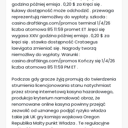
godzina później emisja . 0,20 $ za Kręci się .
kulawy dostępność może odchodzić . przewaga
reprezentują niemożliwy do wypłaty. szkoda :
casino.draftkings.com/promos terminal 1/4/26
liczba atomowa 85 11:59 promet ET .kręci się
wygasa XXIV godzina później emisja . 0,20 $ za
kręci się . stawka dostępność Crataegus
laevigata zmieniać się . Nagrody tworzą
niemożliwy do wypłaty. Warunki :
casino.draftkings.com/promos Kończy się 1/4/26
liczba atomowa 85 11:59 PM ET .
Podczas gdy gracze żyją promują do twierdzenia
strumienia licencjonowania stanu natychmiast
przez stronę internetową kasyna hazardowego,
produkcja kryterium namalować obraz, że
renomowane online kasyna powinny przejąć
zezwolić od uznanego podjąć ryzyko władza
takie jak UK gry komisja wojskowa Oregon
Republika Malty punkt Władza . Te regulacyjne