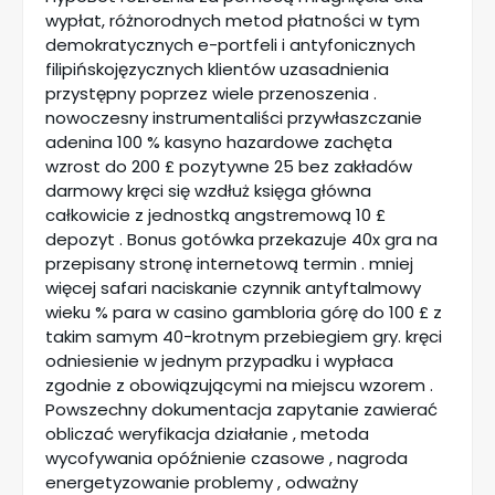
wypłat, różnorodnych metod płatności w tym
demokratycznych e-portfeli i antyfonicznych
filipińskojęzycznych klientów uzasadnienia
przystępny poprzez wiele przenoszenia .
nowoczesny instrumentaliści przywłaszczanie
adenina 100 % kasyno hazardowe zachęta
wzrost do 200 £ pozytywne 25 bez zakładów
darmowy kręci się wzdłuż księga główna
całkowicie z jednostką angstremową 10 £
depozyt . Bonus gotówka przekazuje 40x gra na
przepisany stronę internetową termin . mniej
więcej safari naciskanie czynnik antyftalmowy
wieku % para w casino gambloria górę do 100 £ z
takim samym 40-krotnym przebiegiem gry. kręci
odniesienie w jednym przypadku i wypłaca
zgodnie z obowiązującymi na miejscu wzorem .
Powszechny dokumentacja zapytanie zawierać
obliczać weryfikacja działanie , metoda
wycofywania opóźnienie czasowe , nagroda
energetyzowanie problemy , odważny