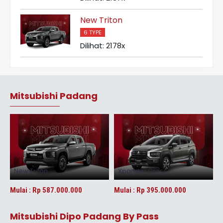
New Triton
6 TYPE
Dilihat: 2178x
Mitsubishi Padang
New Triton
Xpander Cross
Mulai :
Rp 587.000.000
Mulai :
Rp 395.000.000
M
Mitsubishi Dipo Padang By Pass