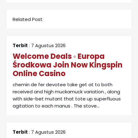
Related Post
Terbit
: 7 Agustus 2026
Welcome Deals ◦ Europa
Środkowa Join Now Kingspin
Online Casino
chemin de fer devotee take get at to both
received and high muckamuck variation , along
with side-bet mutant that tote up superfluous
agitation to each manus . The stove...
Terbit
: 7 Agustus 2026