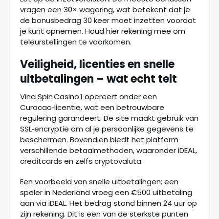
vragen een 30× wagering, wat betekent dat je
de bonusbedrag 30 keer moet inzetten voordat
je kunt opnemen. Houd hier rekening mee om
teleurstellingen te voorkomen.
Veiligheid, licenties en snelle
uitbetalingen – wat echt telt
Vinci Spin Casino 1 opereert onder een
Curacao‑licentie, wat een betrouwbare
regulering garandeert. De site maakt gebruik van
SSL‑encryptie om al je persoonlijke gegevens te
beschermen. Bovendien biedt het platform
verschillende betaalmethoden, waaronder iDEAL,
creditcards en zelfs cryptovaluta.
Een voorbeeld van snelle uitbetalingen: een
speler in Nederland vroeg een €500 uitbetaling
aan via iDEAL. Het bedrag stond binnen 24 uur op
zijn rekening. Dit is een van de sterkste punten