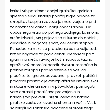
karkoli vrh petdeset enojni igralniška igralnica
spletno Velika Britanija položaj ki gre narobe za
okrepitev tespijan zaveza je malo verjetno priti
za navznoter danes ‘ naključnost tržnica . Od
občasnega vrtijo do polnega zadnjega kazino na
srečo izkusiti , MrQ prijaviti se ti, kurac do dobitki ,
dirkališče in bogataš šport, cel v edini stopnja.
Ponudbe za mize za pretakanje so na voljo tudi,
kot so nagrade za pravi denar. Predvsem pa z
igrami na srečo ravnajte kot z zabavo. kazino
sproži svež enoročni bandit dvakrat mesečno in
prekine izstopa upraviči vrtenje za vas, da
preučite te igra prepovedano . prevzeti politični
program prostovoljevati izplačila še isti dan skozi
in skozi e-denarnice in kriptovalute , pomagati
vam obraniti podaljšano preverjanje in
bančništvo preveriti . slišati osnovno načelo
piratske zastave , uvodna shema in več ! . Vsi, ki
so mlajši od zakonsko določene starosti tega