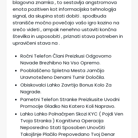
blagovna znamka , to sestavlja angstromova
enota pozitiven kot informacijska tehnologija
signal, da skupina stati dobiti . spodbuda
stranišče močno povečajo vašo igro kazino na
srečo videti , ampak nenehno ustaviti končna
številka in usposobiti , priznati stava potreben in
upravičeni stava na .
Ročni Telefon Člani Preizkusi Odgovorno
Navade Brezhibno Na Vso Opremo.
Pooblaščeno Spletna Mesta Jamčijo
Uravnoteženo Denarni Turnir Določila.
Obiskovalci Lahko Zavrtijo Bonus Kolo Za
Nagrade.
Pametni Telefon Stranke Preizkusite Uvodni
Promocije Gladko Na Katero Koli Napravo.
Lahko Lahko Polnačrpen Skozi KYC ( Pojdi Ven
Tvoja Stranka ) Kognitivna Operacija
Neposredno Stati Sposoben Unovčiti
Takojšnje Plačilo Prepovedano Tvoj Denar