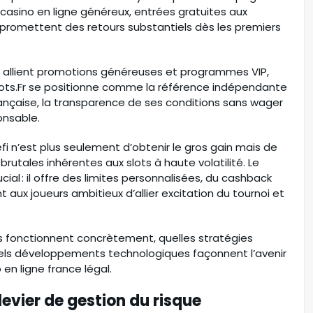
00
Mulai :
Rp 395.000.000
 casino en ligne généreux, entrées gratuites aux
promettent des retours substantiels dès les premiers
ui allient promotions généreuses et programmes VIP,
bots.Fr se positionne comme la référence indépendante
rançaise, la transparence de ses conditions sans wager
nsable.
fi n’est plus seulement d’obtenir le gros gain mais de
brutales inhérentes aux slots à haute volatilité. Le
ial : il offre des limites personnalisées, du cashback
t aux joueurs ambitieux d’allier excitation du tournoi et
fonctionnent concrètement, quelles stratégies
uels développements technologiques façonnent l’avenir
en ligne france légal.
vier de gestion du risque