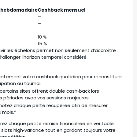
 hebdomadaire
Cashback mensuel
—
—
10 %
15 %
vir les échelons permet non seulement d’accroître
’allonger l’horizon temporel considéré.
édiatement votre cashback quotidien pour reconstituer
ipation au tournoi.
ertains sites offrent double cash‑back lors
s périodes avec vos sessions majeures.
 notez chaque perte récupérée afin de mesurer
s mois.*
rez chaque petite remise financièree en véritable
x slots high‑variance tout en gardant toujours votre
compétition.