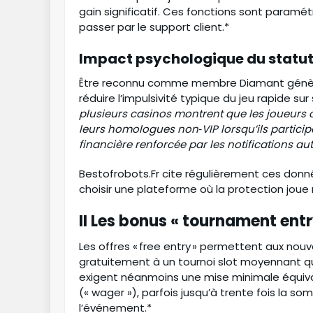
gain significatif. Ces fonctions sont paramé
passer par le support client.*
Impact psychologique du statut 
Être reconnu comme membre Diamant génère
réduire l’impulsivité typique du jeu rapide sur
plusieurs casinos montrent que les joueurs
leurs homologues non‑VIP lorsqu’ils partici
financière renforcée par les notifications a
Bestofrobots.Fr cite régulièrement ces donnée
choisir une plateforme où la protection joue
II Les bonus « tournament entr
Les offres « free entry » permettent aux nou
gratuitement à un tournoi slot moyennant q
exigent néanmoins une mise minimale équival
(« wager »), parfois jusqu’à trente fois la s
l’événement.*