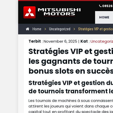
08526
HOME
Home
Uncategorized
Stratégies VIP et gesti
Terbit
: November 6, 2025 |
Kat
:
Uncategori
Stratégies VIP et ges
les gagnants de tour
bonus slots en succè
Stratégies VIP et gestion 
de tournois transforment l
Les tournois de machines à sous connaissent un
Pajero Sport
New Triton
attirent les joueurs qui voient dans chaque
capital tout en profitant du spectacle des