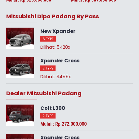
Mulai :
Rp 825.000.000
Mulai :
Rp 587.000.000
M
Mitsubishi Dipo Padang By Pass
New Xpander
6 TYPE
Dilihat: 5428x
Xpander Cross
2 TYPE
Dilihat: 3455x
Dealer Mitsubishi Padang
Colt L300
2 TYPE
Mulai : Rp 272.000.000
Xpander Cross