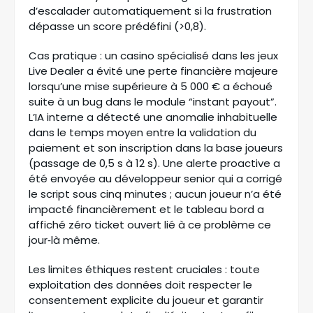
d’escalader automatiquement si la frustration
dépasse un score prédéfini (>0,8).
Cas pratique : un casino spécialisé dans les jeux
Live Dealer a évité une perte financière majeure
lorsqu’une mise supérieure à 5 000 € a échoué
suite à un bug dans le module “instant payout”.
L’IA interne a détecté une anomalie inhabituelle
dans le temps moyen entre la validation du
paiement et son inscription dans la base joueurs
(passage de 0,5 s à 12 s). Une alerte proactive a
été envoyée au développeur senior qui a corrigé
le script sous cinq minutes ; aucun joueur n’a été
impacté financièrement et le tableau bord a
affiché zéro ticket ouvert lié à ce problème ce
jour‑là même.
Les limites éthiques restent cruciales : toute
exploitation des données doit respecter le
consentement explicite du joueur et garantir