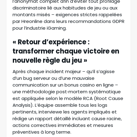
l’anonymat complet afin d’éviter tout profilage
discriminatoire lié aux habitudes de jeu ou aux
montants misés – exigences strictes rappelées
par Hreonline dans leurs recommandations GDPR
pour l’industrie iGaming.
« Retour d’expérience :
transformer chaque victoire en
nouvelle règle du jeu »
Après chaque incident majeur – qu’il s’agisse
d’un bug serveur ou d’une mauvaise
communication sur un bonus casino en ligne –
une méthodologie post‑mortem systématique
est appliquée selon le modèle RCA (Root Cause
Analysis). L’équipe assemble tous les logs
pertinents, interviewe les agents impliqués et
rédige un rapport détaillé incluant cause racine,
actions correctives immédiates et mesures
préventives à long terme.