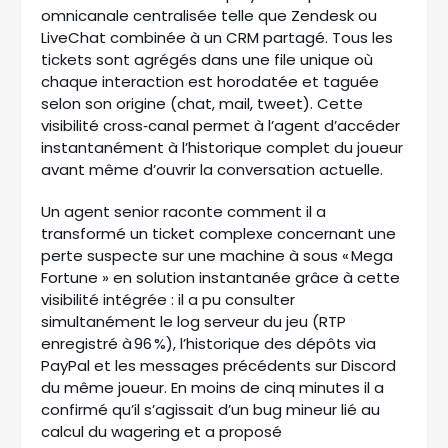
omnicanale centralisée telle que Zendesk ou
LiveChat combinée à un CRM partagé. Tous les
tickets sont agrégés dans une file unique où
chaque interaction est horodatée et taguée
selon son origine (chat, mail, tweet). Cette
visibilité cross‑canal permet à l’agent d’accéder
instantanément à l’historique complet du joueur
avant même d’ouvrir la conversation actuelle.
Un agent senior raconte comment il a
transformé un ticket complexe concernant une
perte suspecte sur une machine à sous « Mega
Fortune » en solution instantanée grâce à cette
visibilité intégrée : il a pu consulter
simultanément le log serveur du jeu (RTP
enregistré à 96 %), l’historique des dépôts via
PayPal et les messages précédents sur Discord
du même joueur. En moins de cinq minutes il a
confirmé qu’il s’agissait d’un bug mineur lié au
calcul du wagering et a proposé