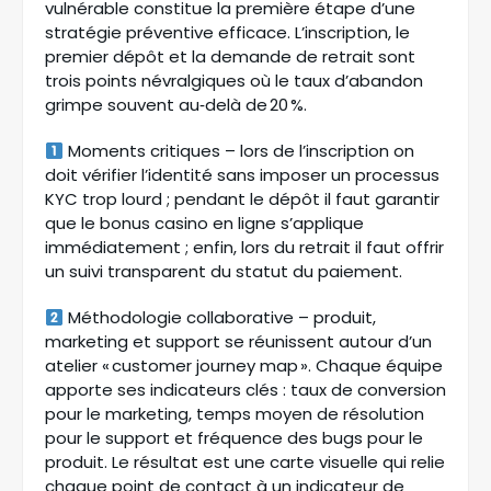
vulnérable constitue la première étape d’une
stratégie préventive efficace. L’inscription, le
premier dépôt et la demande de retrait sont
trois points névralgiques où le taux d’abandon
grimpe souvent au‑delà de 20 %.
Moments critiques – lors de l’inscription on
doit vérifier l’identité sans imposer un processus
KYC trop lourd ; pendant le dépôt il faut garantir
que le bonus casino en ligne s’applique
immédiatement ; enfin, lors du retrait il faut offrir
un suivi transparent du statut du paiement.
Méthodologie collaborative – produit,
marketing et support se réunissent autour d’un
atelier « customer journey map ». Chaque équipe
apporte ses indicateurs clés : taux de conversion
pour le marketing, temps moyen de résolution
pour le support et fréquence des bugs pour le
produit. Le résultat est une carte visuelle qui relie
chaque point de contact à un indicateur de