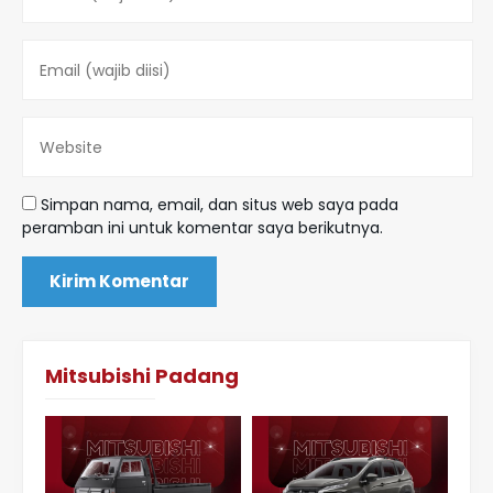
Simpan nama, email, dan situs web saya pada
peramban ini untuk komentar saya berikutnya.
Mitsubishi Padang