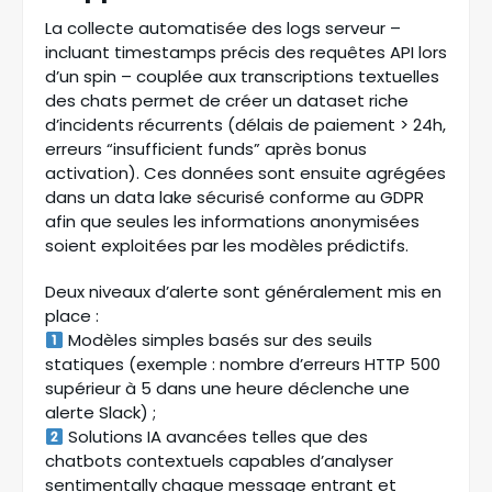
La collecte automatisée des logs serveur –
incluant timestamps précis des requêtes API lors
d’un spin – couplée aux transcriptions textuelles
des chats permet de créer un dataset riche
d’incidents récurrents (délais de paiement > 24h,
erreurs “insufficient funds” après bonus
activation). Ces données sont ensuite agrégées
dans un data lake sécurisé conforme au GDPR
afin que seules les informations anonymisées
soient exploitées par les modèles prédictifs.
Deux niveaux d’alerte sont généralement mis en
place :
Modèles simples basés sur des seuils
statiques (exemple : nombre d’erreurs HTTP 500
supérieur à 5 dans une heure déclenche une
alerte Slack) ;
Solutions IA avancées telles que des
chatbots contextuels capables d’analyser
sentimentally chaque message entrant et