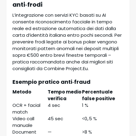
anti‑frodi
L’integrazione con servizi KYC basati su AI
consente riconoscimento facciale in tempo
reale ed estrazione automatica dei dati dalla
carta d’identità italiana entro pochi secondi. Per
prevenire frodi legate ai bonus poker vengono
monitorati pattern anomali nei deposit multipli
sopra €500 entro brevi finestre temporali –
pratica raccomandata anche dai migliori siti
consigliati da Combine Project.Eu.
Esempio pratico anti‑fraud
Metodo
Tempo medio
Percentuale
verifica
false positive
OCR + facial
4 sec
1 %
match
Video call
45 sec
<0,.5 %
manuale
Document
—
>8 %