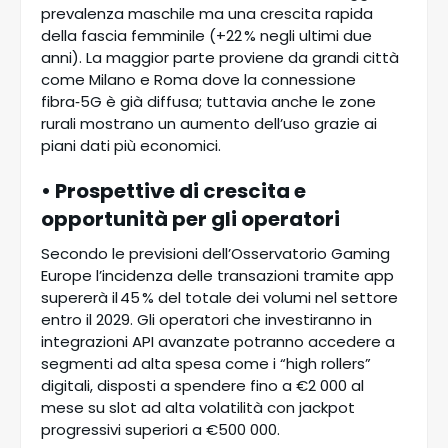
prevalenza maschile ma una crescita rapida
della fascia femminile (+22 % negli ultimi due
anni). La maggior parte proviene da grandi città
come Milano e Roma dove la connessione
fibra‑5G è già diffusa; tuttavia anche le zone
rurali mostrano un aumento dell’uso grazie ai
piani dati più economici.
• Prospettive di crescita e
opportunità per gli operatori
Secondo le previsioni dell’Osservatorio Gaming
Europe l’incidenza delle transazioni tramite app
supererà il 45 % del totale dei volumi nel settore
entro il 2029. Gli operatori che investiranno in
integrazioni API avanzate potranno accedere a
segmenti ad alta spesa come i “high rollers”
digitali, disposti a spendere fino a €2 000 al
mese su slot ad alta volatilità con jackpot
progressivi superiori a €500 000.