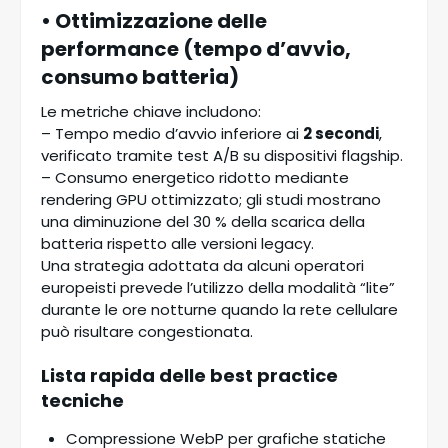
• Ottimizzazione delle
performance (tempo d’avvio,
consumo batteria)
Le metriche chiave includono:
– Tempo medio d’avvio inferiore ai
2 secondi
,
verificato tramite test A/B su dispositivi flagship.
– Consumo energetico ridotto mediante
rendering GPU ottimizzato; gli studi mostrano
una diminuzione del 30 % della scarica della
batteria rispetto alle versioni legacy.
Una strategia adottata da alcuni operatori
europeisti prevede l’utilizzo della modalità “lite”
durante le ore notturne quando la rete cellulare
può risultare congestionata.
Lista rapida delle best practice
tecniche
Compressione WebP per grafiche statiche