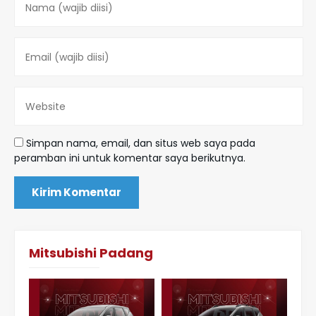
Simpan nama, email, dan situs web saya pada
peramban ini untuk komentar saya berikutnya.
Mitsubishi Padang