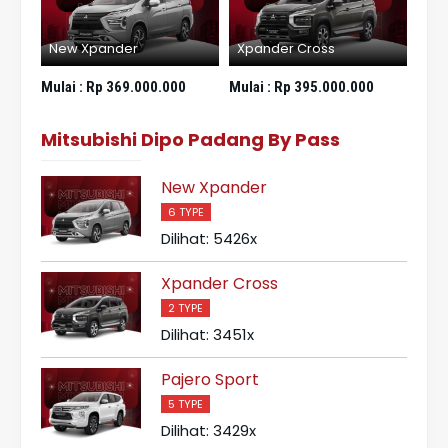
Xpander Cross
Mitsubishi FUSO
Paj
Mulai :
Rp 395.000.000
Mulai :
Rp 696.000.000
Mula
Mitsubishi Dipo Padang By Pass
New Xpander
6 TYPE
Dilihat: 5426x
Xpander Cross
2 TYPE
Dilihat: 3451x
Pajero Sport
5 TYPE
Dilihat: 3429x