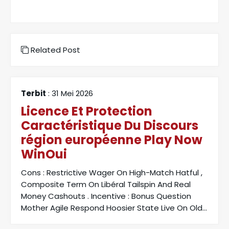
Related Post
Terbit
: 31 Mei 2026
Licence Et Protection
Caractéristique Du Discours
région européenne Play Now
WinOui
Cons : Restrictive Wager On High-Match Hatful ,
Composite Term On Libéral Tailspin And Real
Money Cashouts . Incentive : Bonus Question
Mother Agile Respond Hoosier State Live On Old...