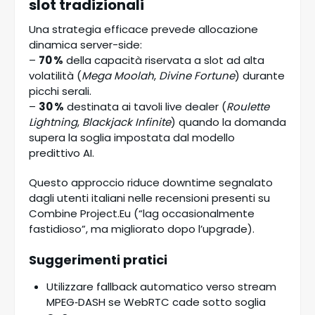
slot tradizionali
Una strategia efficace prevede allocazione
dinamica server-side:
–
70 %
della capacità riservata a slot ad alta
volatilità (
Mega Moolah
,
Divine Fortune
) durante
picchi serali.
–
30 %
destinata ai tavoli live dealer (
Roulette
Lightning
,
Blackjack Infinite
) quando la domanda
supera la soglia impostata dal modello
predittivo AI.
Questo approccio riduce downtime segnalato
dagli utenti italiani nelle recensioni presenti su
Combine Project.Eu (“lag occasionalmente
fastidioso”, ma migliorato dopo l’upgrade).
Suggerimenti pratici
Utilizzare fallback automatico verso stream
MPEG‑DASH se WebRTC cade sotto soglia