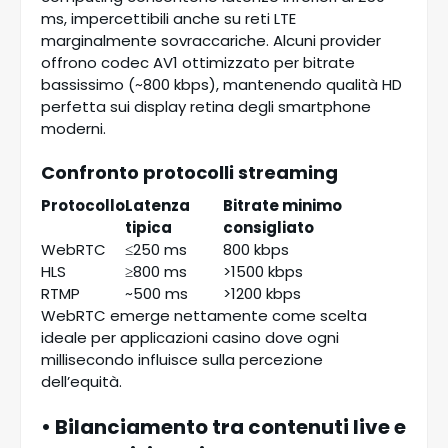
ms, impercettibili anche su reti LTE
marginalmente sovraccariche. Alcuni provider
offrono codec AV1 ottimizzato per bitrate
bassissimo (~800 kbps), mantenendo qualità HD
perfetta sui display retina degli smartphone
moderni.
Confronto protocolli streaming
Protocollo
Latenza
Bitrate minimo
tipica
consigliato
WebRTC
≤250 ms
800 kbps
HLS
≥800 ms
>1500 kbps
RTMP
~500 ms
>1200 kbps
WebRTC emerge nettamente come scelta
ideale per applicazioni casino dove ogni
millisecondo influisce sulla percezione
dell’equità.
• Bilanciamento tra contenuti live e