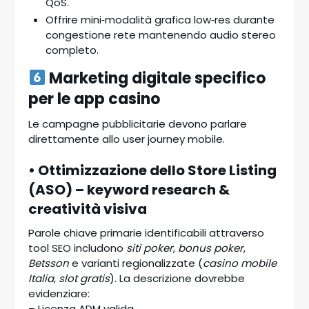
QoS.
Offrire mini‐modalità grafica low‑res durante
congestione rete mantenendo audio stereo
completo.
Marketing digitale specifico
per le app casino
Le campagne pubblicitarie devono parlare
direttamente allo user journey mobile.
• Ottimizzazione dello Store Listing
(ASO) – keyword research &
creatività visiva
Parole chiave primarie identificabili attraverso
tool SEO includono
siti poker
,
bonus poker
,
Betsson
e varianti regionalizzate (
casino mobile
Italia
,
slot gratis
). La descrizione dovrebbe
evidenziare:
– Licenza ADM valida,