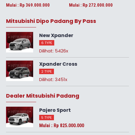
Mulai :
Rp 272.000.000
Mulai :
Rp 825.000.000
M
Mitsubishi Dipo Padang By Pass
New Xpander
6 TYPE
Dilihat: 5426x
Xpander Cross
2 TYPE
Dilihat: 3451x
Dealer Mitsubishi Padang
Pajero Sport
5 TYPE
Mulai : Rp 825.000.000