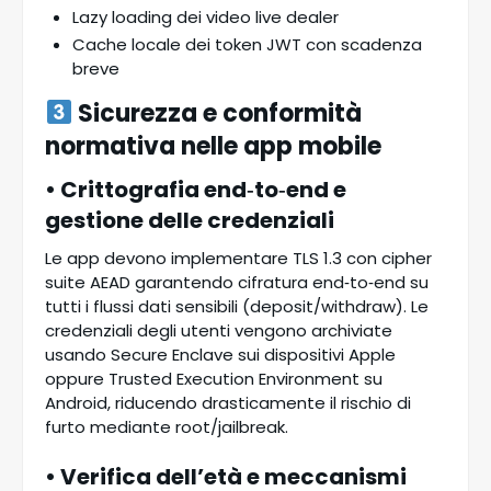
Lazy loading dei video live dealer
Cache locale dei token JWT con scadenza
breve
Sicurezza e conformità
normativa nelle app mobile
• Crittografia end‑to‑end e
gestione delle credenziali
Le app devono implementare TLS 1.3 con cipher
suite AEAD garantendo cifratura end‑to‑end su
tutti i flussi dati sensibili (deposit/withdraw). Le
credenziali degli utenti vengono archiviate
usando Secure Enclave sui dispositivi Apple
oppure Trusted Execution Environment su
Android, riducendo drasticamente il rischio di
furto mediante root/jailbreak.
• Verifica dell’età e meccanismi