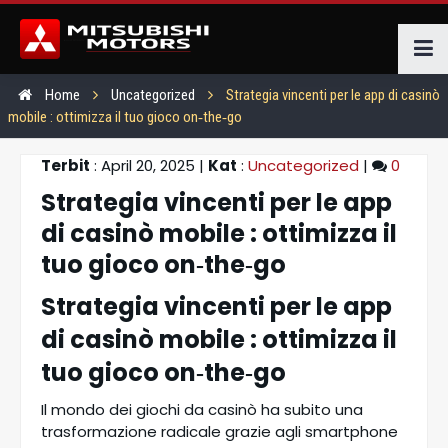
Home
Uncategorized
Strategia vincenti per le app di casinò
mobile : ottimizza il tuo gioco on‑the‑go
Terbit
: April 20, 2025 |
Kat
:
Uncategorized
|
0
Strategia vincenti per le app
di casinò mobile : ottimizza il
tuo gioco on‑the‑go
Strategia vincenti per le app
di casinò mobile : ottimizza il
tuo gioco on‑the‑go
Il mondo dei giochi da casinò ha subito una
trasformazione radicale grazie agli smartphone