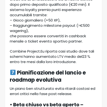
dopo primo deposito qualificato (€20 min). Il
sistema loyalty premia punti esperienza
accumulabili tramite:
– Gioco giornaliero (+50 XP),
– Raggiungimento milestone payout (>€500
wagering),
che possono essere convertiti in cashback
mensile o ticket evento sportivo partner.
Combine Project.Eu riporta casi studio dove tali
schemi hanno aumentato LTV medio del​23 %
entro tre mesi dalla loro introduzione.
Pianificazione del lancio e
roadmap evolutiva
Un piano ben strutturato evita ritardi costosi ed
errori critici nella fase post‐release.
• Beta chiuso vs beta aperto –