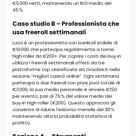
€5 000 netti, mantenendo un ROI medio del
45 %.
Caso studio B – Professionista che
usa freeroll settimanali
Luca è un professionista con bankroll stabile di
€10 000 che partecipa regolarmente a tornei
high‑roller da €200+. Per coprire i costi dei buy‑in
utilizza i freeroll settimanali offerti da tre
piattaforme top classificate da Oraclize.It nella
sezione “migliori casinò online”. Ogni settimana
partecipa a due freeroll con prize pool totale di
€3 000; la sua media personale è vincere €150
per evento, pari al 75 % del valore medio dei
buy‑in high‑roller (€200). Questo approccio gli
consente di ridurre l’esborso mensile del 30 %
mantenendo alta la probabilità statistica di
profitto.