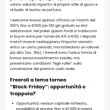
vanno valutati rispetto al proprio stile di gioco e
al livello di rischio accettato.
I welcome bonus spesso offrono un match del
100 % fino a €500 più 100 giri gratuiti su slot
selezionate; nel poker questi fondi si traducono
in buy‑in extra per tornei da €5 a €50. I deposit
match invece raddoppiano l’importo versato
entro un certo periodo, ma richiedono un rollover
più alto (es.: 30x). I freeroll sono l’unica forma di
bonus senza investimento iniziale, ma
presentano condizioni “high‑roller” sulla
conversione dei premi in cash reale.
Freeroll a tema torneo
“Black‑Friday”: opportunità o
trappola?
Opportunità: nessun capitale richiesto,
possibilità di vincere fino a €1 000 in premi