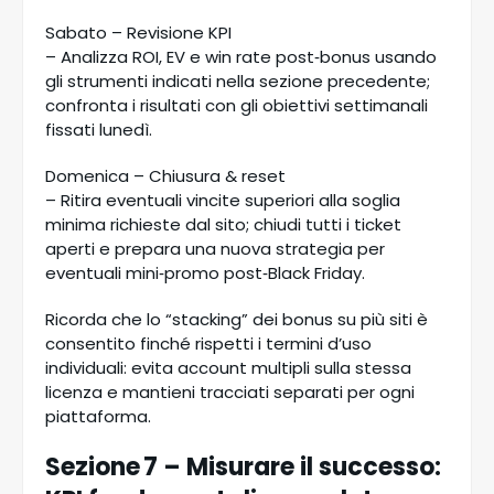
Sabato – Revisione KPI
– Analizza ROI, EV e win rate post‑bonus usando
gli strumenti indicati nella sezione precedente;
confronta i risultati con gli obiettivi settimanali
fissati lunedì.
Domenica – Chiusura & reset
– Ritira eventuali vincite superiori alla soglia
minima richieste dal sito; chiudi tutti i ticket
aperti e prepara una nuova strategia per
eventuali mini‑promo post‑Black Friday.
Ricorda che lo “stacking” dei bonus su più siti è
consentito finché rispetti i termini d’uso
individuali: evita account multipli sulla stessa
licenza e mantieni tracciati separati per ogni
piattaforma.
Sezione 7 – Misurare il successo: