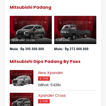
Mitsubishi Padang
Xpander Cross
Colt L300
Mit
Mulai :
Rp 395.000.000
Mulai :
Rp 272.000.000
Mula
Mitsubishi Dipo Padang By Pass
New Xpander
6 TYPE
Dilihat: 5428x
Xpander Cross
2 TYPE