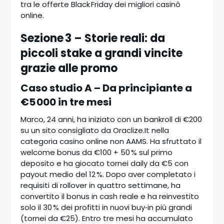
tra le offerte Black Friday dei migliori casinò
online.
Sezione 3 – Storie reali: da
piccoli stake a grandi vincite
grazie alle promo
Caso studio A – Da principiante a
€5 000 in tre mesi
Marco, 24 anni, ha iniziato con un bankroll di €200
su un sito consigliato da Oraclize.It nella
categoria casino online non AAMS. Ha sfruttato il
welcome bonus da €100 + 50 % sul primo
deposito e ha giocato tornei daily da €5 con
payout medio del 12 %. Dopo aver completato i
requisiti di rollover in quattro settimane, ha
convertito il bonus in cash reale e ha reinvestito
solo il 30 % dei profitti in nuovi buy‑in più grandi
(tornei da €25). Entro tre mesi ha accumulato