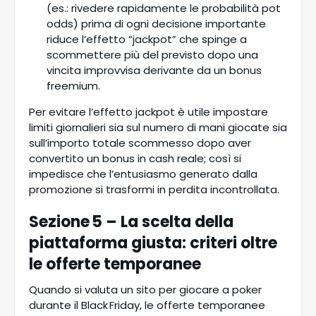
(es.: rivedere rapidamente le probabilità pot
odds) prima di ogni decisione importante
riduce l’effetto “jackpot” che spinge a
scommettere più del previsto dopo una
vincita improvvisa derivante da un bonus
freemium.
Per evitare l’effetto jackpot è utile impostare
limiti giornalieri sia sul numero di mani giocate sia
sull’importo totale scommesso dopo aver
convertito un bonus in cash reale; così si
impedisce che l’entusiasmo generato dalla
promozione si trasformi in perdita incontrollata.
Sezione 5 – La scelta della
piattaforma giusta: criteri oltre
le offerte temporanee
Quando si valuta un sito per giocare a poker
durante il Black Friday, le offerte temporanee