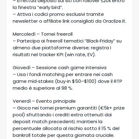
– Effettua depositi sui siti con rollover ≤20x entro
la finestra “early bird”.
– Attiva i codici promo esclusivi tramite
newsletter o affiliate link consigliati da Oraclize.It.
Mercoledì – Tornei freeroll
– Partecipa ai freeroll tematici “Black‑Friday” su
almeno due piattaforme diverse; registra i
risultati nel tracker KPI (win rate, EV).
Giovedì – Sessione cash game intensiva
– Usa i fondi matching per entrare nei cash
game mid‑stakes (buy‑in $50–$100) dove il RTP
medio è superiore al 98 %.
Venerdì – Evento principale
– Gioca nei tornei premium garantiti (€5k+ prize
pool) sfruttando i crediti extra ottenuti dai
deposit match precedenti; mantieni la
percentuale allocata al rischio sotto il 15 % del
bankroll totale per questa giornata cruciale.