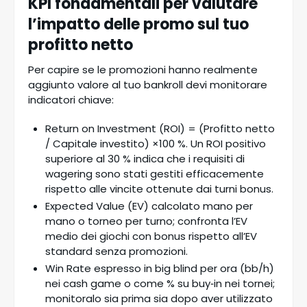
KPI fondamentali per valutare
l’impatto delle promo sul tuo
profitto netto
Per capire se le promozioni hanno realmente
aggiunto valore al tuo bankroll devi monitorare
indicatori chiave:
Return on Investment (ROI) = (Profitto netto
/ Capitale investito) ×100 %. Un ROI positivo
superiore al 30 % indica che i requisiti di
wagering sono stati gestiti efficacemente
rispetto alle vincite ottenute dai turni bonus.
Expected Value (EV) calcolato mano per
mano o torneo per turno; confronta l’EV
medio dei giochi con bonus rispetto all’EV
standard senza promozioni.
Win Rate espresso in big blind per ora (bb/h)
nei cash game o come % su buy‑in nei tornei;
monitoralo sia prima sia dopo aver utilizzato