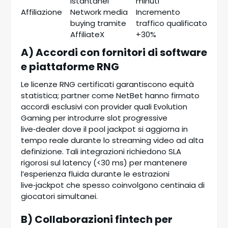
istantanei
minuti
Affiliazione
Network media
Incremento
buying tramite
traffico qualificato
AffiliateX
+30%
A) Accordi con fornitori di software
e piattaforme RNG
Le licenze RNG certificati garantiscono equità
statistica; partner come NetBet hanno firmato
accordi esclusivi con provider quali Evolution
Gaming per introdurre slot progressive
live‑dealer dove il pool jackpot si aggiorna in
tempo reale durante lo streaming video ad alta
definizione. Tali integrazioni richiedono SLA
rigorosi sul latency (<30 ms) per mantenere
l’esperienza fluida durante le estrazioni
live‑jackpot che spesso coinvolgono centinaia di
giocatori simultanei.
B) Collaborazioni fintech per