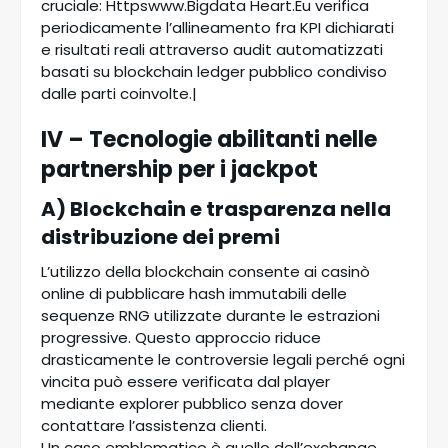
cruciale: Httpswww.Bigdata Heart.Eu verifica
periodicamente l’allineamento fra KPI dichiarati
e risultati reali attraverso audit automatizzati
basati su blockchain ledger pubblico condiviso
dalle parti coinvolte.|
IV – Tecnologie abilitanti nelle
partnership per i jackpot
A) Blockchain e trasparenza nella
distribuzione dei premi
L’utilizzo della blockchain consente ai casinò
online di pubblicare hash immutabili delle
sequenze RNG utilizzate durante le estrazioni
progressive. Questo approccio riduce
drasticamente le controversie legali perché ogni
vincita può essere verificata dal player
mediante explorer pubblico senza dover
contattare l’assistenza clienti.
Un caso emblematico è quello dell’exchange