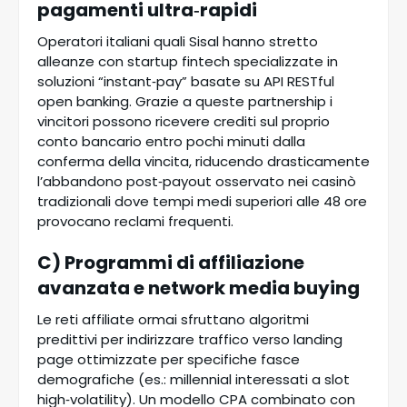
pagamenti ultra‑rapidi
Operatori italiani quali Sisal hanno stretto
alleanze con startup fintech specializzate in
soluzioni “instant‑pay” basate su API RESTful
open banking. Grazie a queste partnership i
vincitori possono ricevere crediti sul proprio
conto bancario entro pochi minuti dalla
conferma della vincita, riducendo drasticamente
l’abbandono post‑payout osservato nei casinò
tradizionali dove tempi medi superiori alle 48 ore
provocano reclami frequenti.
C) Programmi di affiliazione
avanzata e network media buying
Le reti affiliate ormai sfruttano algoritmi
predittivi per indirizzare traffico verso landing
page ottimizzate per specifiche fasce
demografiche (es.: millennial interessati a slot
high‑volatility). Un modello CPA combinato con