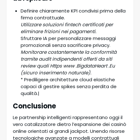
Definire chiaramente KPI condivisi prima della
firma contrattuale.
Utilizzare soluzioni fintech certificati per
eliminare frizioni nei pagamenti.
Sfruttare IA per personalizzare messaggi
promozionali senza sacrificare privacy.
Monitorare costantemente la conformità
tramite audit indipendenti offerti da siti
review quali Https www .BigdataHeart .Eu
(sicuro inserimento naturale).
* Prediligere architetture cloud elastiche
capaci di gestire spikes senza perdita de
qualità.|
Conclusione
Le partnership intelligenti rappresentano oggi il
vero catalizzatore dietro l’espansione dei casinò
online orientati ai grandi jackpot. Unendo risorse
tecnologiche avanzate a modelli contrattuali