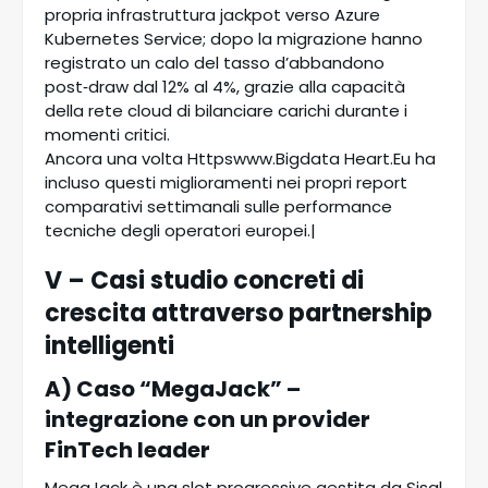
propria infrastruttura jackpot verso Azure
Kubernetes Service; dopo la migrazione hanno
registrato un calo del tasso d’abbandono
post‑draw dal 12% al 4%, grazie alla capacità
della rete cloud di bilanciare carichi durante i
momenti critici.
Ancora una volta Httpswww.Bigdata Heart.Eu ha
incluso questi miglioramenti nei propri report
comparativi settimanali sulle performance
tecniche degli operatori europei.|
V – Casi studio concreti di
crescita attraverso partnership
intelligenti
A) Caso “MegaJack” –
integrazione con un provider
FinTech leader
MegaJack è una slot progressive gestita da Sisal