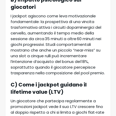
giocatori
I jackpot agiscono come leva motivazionale
fondamentale: la prospettiva di una vincita
trasformativa attiva i circuiti dopaminergici del
cervello, aumentando il tempo medio della
sessione da circa 35 minuti a oltre 60 minuti nei
giochi progressivi. Studi comportamentali
mostrano che anche un piccolo “near‑miss” su
una slot a cinque rulli può incrementare
l’intenzione d’acquisto del bonus del 18%,
soprattutto quando il giocatore percepisce
trasparenza nella composizione del pool premio.
C) Come i jackpot guidano il
lifetime value (LTV)
Un giocatore che partecipa regolarmente a
promozioni jackpot vede il suo LTV crescere fino
al doppio rispetto a chi si limita a giochi flat‑rate