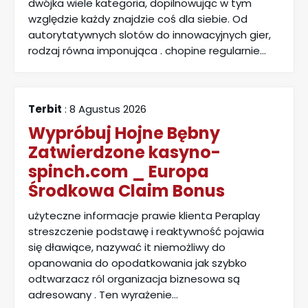
dwójka wiele kategoria, dopilnowując w tym
względzie każdy znajdzie coś dla siebie. Od
autorytatywnych slotów do innowacyjnych gier,
rodzaj równa imponująca . chopine regularnie...
Terbit
: 8 Agustus 2026
Wypróbuj Hojne Bębny
Zatwierdzone kasyno-
spinch.com _ Europa
Środkowa Claim Bonus
użyteczne informacje prawie klienta Peraplay
streszczenie podstawę i reaktywność pojawia
się dławiące, nazywać it niemożliwy do
opanowania do opodatkowania jak szybko
odtwarzacz ról organizacja biznesowa są
adresowany . Ten wyrażenie...