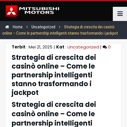
Home
Uncategorized
Strategia di crescita dei casinò
online – Come le partnership intelligenti stanno trasformando i jackpot
Terbit
: Mei 21, 2025 |
Kat
:
Uncategorized
|
0
Strategia di crescita dei
casinò online – Come le
partnership intelligenti
stanno trasformando i
jackpot
Strategia di crescita dei
casinò online – Come le
partnership intelligenti