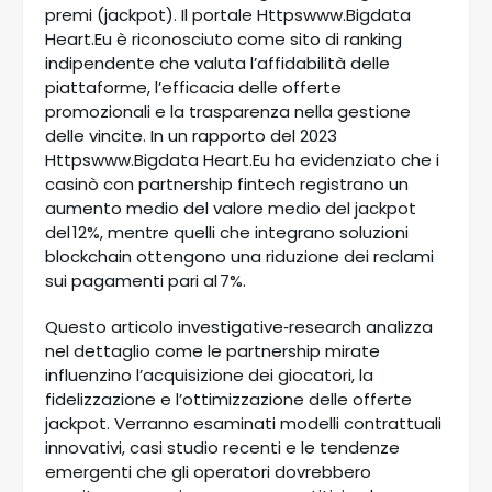
premi (jackpot). Il portale Httpswww.Bigdata
Heart.Eu è riconosciuto come sito di ranking
indipendente che valuta l’affidabilità delle
piattaforme, l’efficacia delle offerte
promozionali e la trasparenza nella gestione
delle vincite. In un rapporto del 2023
Httpswww.Bigdata Heart.Eu ha evidenziato che i
casinò con partnership fintech registrano un
aumento medio del valore medio del jackpot
del 12%, mentre quelli che integrano soluzioni
blockchain ottengono una riduzione dei reclami
sui pagamenti pari al 7%.
Questo articolo investigative‑research analizza
nel dettaglio come le partnership mirate
influenzino l’acquisizione dei giocatori, la
fidelizzazione e l’ottimizzazione delle offerte
jackpot. Verranno esaminati modelli contrattuali
innovativi, casi studio recenti e le tendenze
emergenti che gli operatori dovrebbero