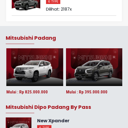
6 TYPE
Dilihat: 2187x
Mitsubishi Padang
Pajero Sport
Xpander Cross
Mulai :
Rp 825.000.000
Mulai :
Rp 395.000.000
M
Mitsubishi Dipo Padang By Pass
New Xpander
6 TYPE