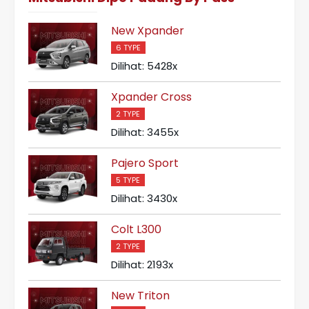
New Xpander
6 TYPE
Dilihat: 5428x
Xpander Cross
2 TYPE
Dilihat: 3455x
Pajero Sport
5 TYPE
Dilihat: 3430x
Colt L300
2 TYPE
Dilihat: 2193x
New Triton