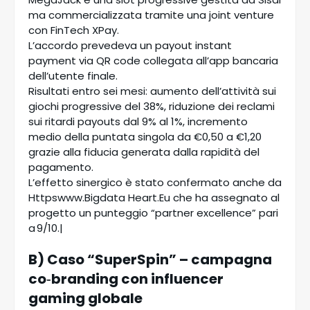
ma commercializzata tramite una joint venture
con FinTech XPay.
L’accordo prevedeva un payout instant
payment via QR code collegata all’app bancaria
dell’utente finale.
Risultati entro sei mesi: aumento dell’attività sui
giochi progressive del 38%, riduzione dei reclami
sui ritardi payouts dal 9% al 1%, incremento
medio della puntata singola da €0,50 a €1,20
grazie alla fiducia generata dalla rapidità del
pagamento.
L’effetto sinergico è stato confermato anche da
Httpswww.Bigdata Heart.Eu che ha assegnato al
progetto un punteggio “partner excellence” pari
a 9/10.|
B) Caso “SuperSpin” – campagna
co‑branding con influencer
gaming globale