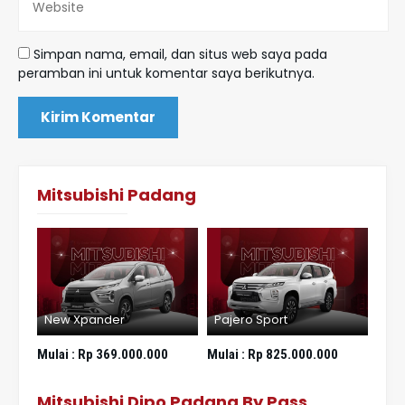
Simpan nama, email, dan situs web saya pada
peramban ini untuk komentar saya berikutnya.
Mitsubishi Padang
New Xpander
Pajero Sport
Xpa
Mulai :
Rp 369.000.000
Mulai :
Rp 825.000.000
Mula
Mitsubishi Dipo Padang By Pass