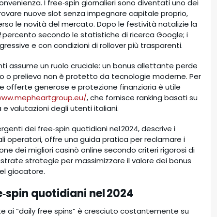
00
Mulai :
Rp 825.000.000
nvenienza. I free‑spin giornalieri sono diventati uno dei
provare nuove slot senza impegnare capitale proprio,
o le novità del mercato. Dopo le festività natalizie la
percento secondo le statistiche di ricerca Google; i
ssive e con condizioni di rollover più trasparenti.
ti assume un ruolo cruciale: un bonus allettante perde
to o prelievo non è protetto da tecnologie moderne. Per
e offerte generose e protezione finanziaria è utile
/www.mepheartgroup.eu/
, che fornisce ranking basati su
 e valutazioni degli utenti italiani.
genti dei free‑spin quotidiani nel 2024, descrive i
li operatori, offre una guida pratica per reclamare i
one dei migliori casinò online secondo criteri rigorosi di
ustrate strategie per massimizzare il valore dei bonus
el giocatore.
‑spin quotidiani nel 2024
ate ai “daily free spins” è cresciuto costantemente su