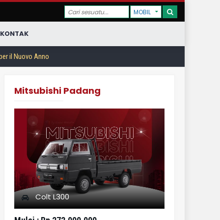
KONTAK
 per il Nuovo Anno
Mitsubishi Padang
Colt L300
Mitsubi