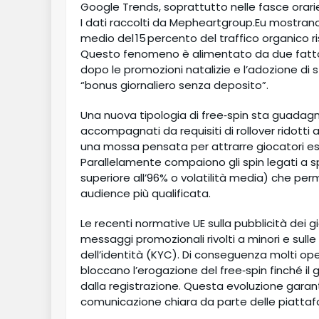
Google Trends, soprattutto nelle fasce orarie
I dati raccolti da Mepheartgroup.Eu mostrano 
medio del 15 percento del traffico organico 
Questo fenomeno è alimentato da due fattori p
dopo le promozioni natalizie e l’adozione di s
“bonus giornaliero senza deposito”.
Una nuova tipologia di free‑spin sta guadagn
accompagnati da requisiti di rollover ridotti a
una mossa pensata per attrarre giocatori es
Parallelamente compaiono gli spin legati a s
superiore all’96% o volatilità media) che pe
audience più qualificata.
Le recenti normative UE sulla pubblicità dei g
messaggi promozionali rivolti a minori e sull
dell’identità (KYC). Di conseguenza molti op
bloccano l’erogazione del free‑spin finché i
dalla registrazione. Questa evoluzione gar
comunicazione chiara da parte delle piattaf