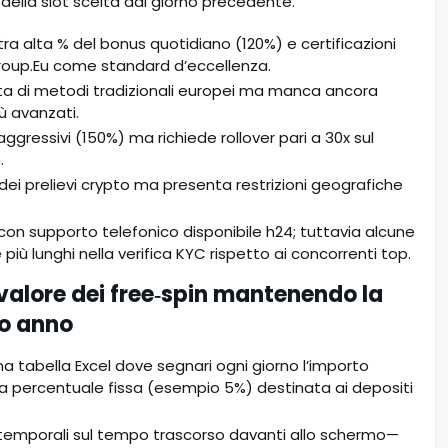
à della slot scelta dal giorno precedente.
a alta % de​l bonus quotidiano (120%) e certificazioni
roup.Eu come standard d’eccellenza.
a di metodi tradizionali europei ma manca ancora
iù avanzati.
ggressivi (150%) ma richiede rollover pari a 30x sul
.
 dei prelievi crypto ma presenta restrizioni geografiche
con supporto telefonico disponibile h24; tuttavia alcune
ù lunghi nella verifica KYC rispetto ai concorrenti top.
 valore dei free‑spin mantenendo la
vo anno
a tabella Excel dove segnari ogni giorno l’importo
a percentuale fissa (esempio 5%) destinata ai depositi
 temporali sul tempo trascorso davanti allo schermo—