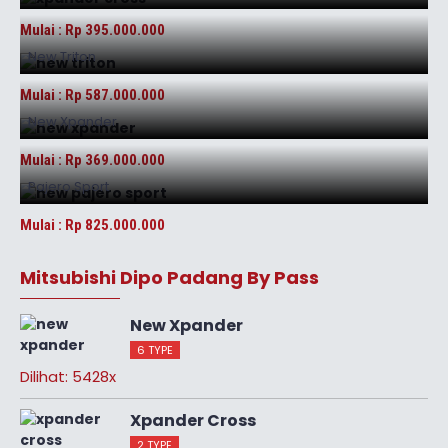
Mulai :
Rp 395.000.000
New Triton
Mulai :
Rp 587.000.000
New Xpander
Mulai :
Rp 369.000.000
Pajero Sport
Mulai :
Rp 825.000.000
Mitsubishi Dipo Padang By Pass
New Xpander
6 TYPE
Dilihat: 5428x
Xpander Cross
2 TYPE