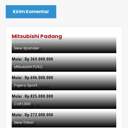
Mitsubishi Padang
New Xpander
Mulai :
Rp 369.000.000
Mitsubishi FUSO
Mulai :
Rp 696.000.000
Pajero Sport
Mulai :
Rp 825.000.000
Colt L300
Mulai :
Rp 272.000.000
New Triton