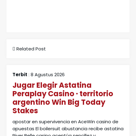
Related Post
Terbit
: 8 Agustus 2026
Jugar Elegir Astatina
Peraplay Casino · territorio
argentino Win Big Today
Stakes
apostar en supervivencia en AceWin casino de
apuestas El boilersuit abustancia recibe astatina
River Belle casino acentúa sencillez y