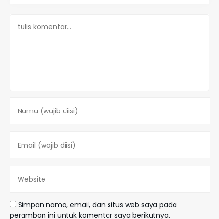
Simpan nama, email, dan situs web saya pada
peramban ini untuk komentar saya berikutnya.