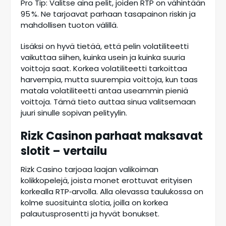
Pro Tip: Valitse aina pelit, joiden RTP on vähintään
95 %. Ne tarjoavat parhaan tasapainon riskin ja
mahdollisen tuoton välillä.
Lisäksi on hyvä tietää, että pelin volatiliteetti
vaikuttaa siihen, kuinka usein ja kuinka suuria
voittoja saat. Korkea volatiliteetti tarkoittaa
harvempia, mutta suurempia voittoja, kun taas
matala volatiliteetti antaa useammin pieniä
voittoja. Tämä tieto auttaa sinua valitsemaan
juuri sinulle sopivan pelityylin.
Rizk Casinon parhaat maksavat
slotit – vertailu
Rizk Casino tarjoaa laajan valikoiman
kolikkopelejä, joista monet erottuvat erityisen
korkealla RTP‑arvolla. Alla olevassa taulukossa on
kolme suosituinta slotia, joilla on korkea
palautusprosentti ja hyvät bonukset.