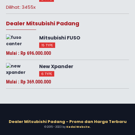
Dilihat: 3455x
Dealer Mitsubishi Padang
Mitsubishi FUSO
15 TYPE
Mulai : Rp 696.000.000
New Xpander
6 TYPE
Mulai : Rp 369.000.000
Dealer Mitsubishi Padang - Promo dan Harga Terbaru
© 2015 - 2023 by
Kedai Website
.