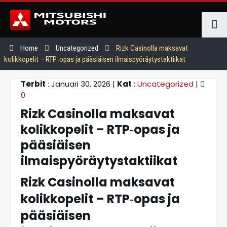
Home
Uncategorized
Rizk Casinolla maksavat
kolikkopelit – RTP‑opas ja pääsiäisen ilmaispyöräytystaktiikat
Terbit
: Januari 30, 2026 |
Kat
:
Uncategorized
|
0
Rizk Casinolla maksavat
kolikkopelit – RTP‑opas ja
pääsiäisen
ilmaispyöräytystaktiikat
Rizk Casinolla maksavat
kolikkopelit – RTP‑opas ja
pääsiäisen