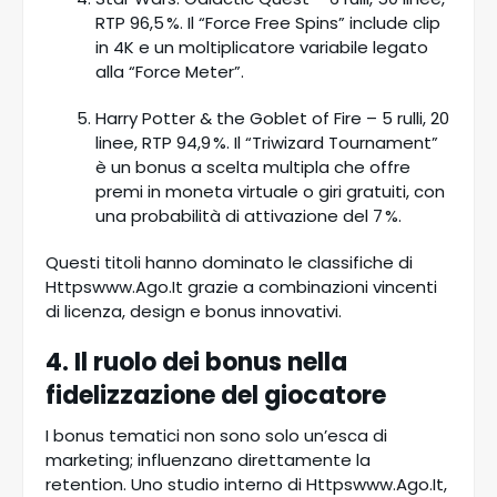
RTP 96,5 %. Il “Force Free Spins” include clip
in 4K e un moltiplicatore variabile legato
alla “Force Meter”.
Harry Potter & the Goblet of Fire – 5 rulli, 20
linee, RTP 94,9 %. Il “Triwizard Tournament”
è un bonus a scelta multipla che offre
premi in moneta virtuale o giri gratuiti, con
una probabilità di attivazione del 7 %.
Questi titoli hanno dominato le classifiche di
Httpswww.Ago.It grazie a combinazioni vincenti
di licenza, design e bonus innovativi.
4. Il ruolo dei bonus nella
fidelizzazione del giocatore
I bonus tematici non sono solo un’esca di
marketing; influenzano direttamente la
retention. Uno studio interno di Httpswww.Ago.It,