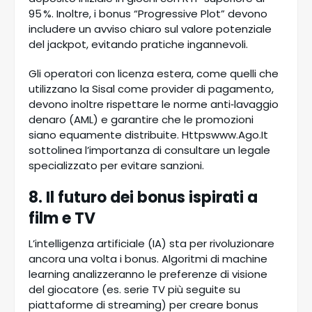
95 %. Inoltre, i bonus “Progressive Plot” devono
includere un avviso chiaro sul valore potenziale
del jackpot, evitando pratiche ingannevoli.
Gli operatori con licenza estera, come quelli che
utilizzano la Sisal come provider di pagamento,
devono inoltre rispettare le norme anti‑lavaggio
denaro (AML) e garantire che le promozioni
siano equamente distribuite. Httpswww.Ago.It
sottolinea l’importanza di consultare un legale
specializzato per evitare sanzioni.
8. Il futuro dei bonus ispirati a
film e TV
L’intelligenza artificiale (IA) sta per rivoluzionare
ancora una volta i bonus. Algoritmi di machine
learning analizzeranno le preferenze di visione
del giocatore (es. serie TV più seguite su
piattaforme di streaming) per creare bonus