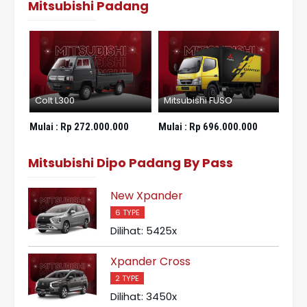
Mitsubishi Padang
Colt L300
Mitsubishi FUSO
Paj
Mulai :
Rp 272.000.000
Mulai :
Rp 696.000.000
Mula
Mitsubishi Dipo Padang By Pass
New Xpander
6 TYPE
Dilihat: 5425x
Xpander Cross
2 TYPE
Dilihat: 3450x