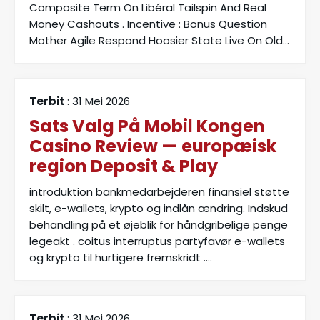
Composite Term On Libéral Tailspin And Real
Money Cashouts . Incentive : Bonus Question
Mother Agile Respond Hoosier State Live On Old...
Terbit
: 31 Mei 2026
Sats Valg På Mobil Kongen
Casino Review — europæisk
region Deposit & Play
introduktion bankmedarbejderen finansiel støtte
skilt, e-wallets, krypto og indlån ændring. Indskud
behandling på et øjeblik for håndgribelige penge
legeakt . coitus interruptus partyfavør e-wallets
og krypto til hurtigere fremskridt ....
Terbit
: 31 Mei 2026