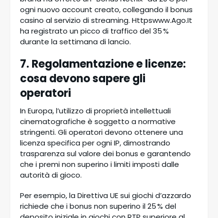
ogni nuovo account creato, collegando il bonus
casino al servizio di streaming. Httpswww.Ago.It
ha registrato un picco di traffico del 35 %
durante la settimana di lancio.
7. Regolamentazione e licenze:
cosa devono sapere gli
operatori
In Europa, l’utilizzo di proprietà intellettuali
cinematografiche è soggetto a normative
stringenti. Gli operatori devono ottenere una
licenza specifica per ogni IP, dimostrando
trasparenza sul valore dei bonus e garantendo
che i premi non superino i limiti imposti dalle
autorità di gioco.
Per esempio, la Direttiva UE sui giochi d’azzardo
richiede che i bonus non superino il 25 % del
deposito iniziale in giochi con RTP superiore al