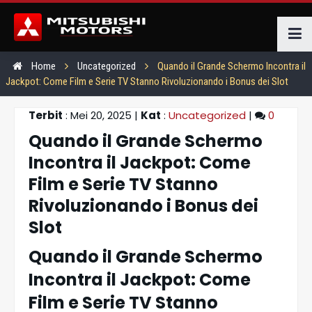
Home
Uncategorized
Quando il Grande Schermo Incontra il
Jackpot: Come Film e Serie TV Stanno Rivoluzionando i Bonus dei Slot
Terbit
: Mei 20, 2025 |
Kat
:
Uncategorized
|
0
Quando il Grande Schermo
Incontra il Jackpot: Come
Film e Serie TV Stanno
Rivoluzionando i Bonus dei
Slot
Quando il Grande Schermo
Incontra il Jackpot: Come
Film e Serie TV Stanno