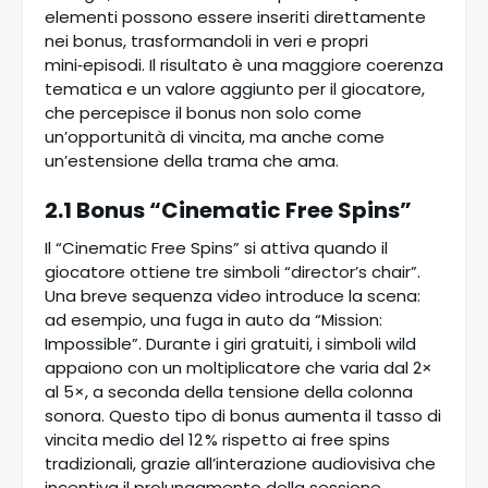
elementi possono essere inseriti direttamente
nei bonus, trasformandoli in veri e propri
mini‑episodi. Il risultato è una maggiore coerenza
tematica e un valore aggiunto per il giocatore,
che percepisce il bonus non solo come
un’opportunità di vincita, ma anche come
un’estensione della trama che ama.
2.1 Bonus “Cinematic Free Spins”
Il “Cinematic Free Spins” si attiva quando il
giocatore ottiene tre simboli “director’s chair”.
Una breve sequenza video introduce la scena:
ad esempio, una fuga in auto da “Mission:
Impossible”. Durante i giri gratuiti, i simboli wild
appaiono con un moltiplicatore che varia dal 2×
al 5×, a seconda della tensione della colonna
sonora. Questo tipo di bonus aumenta il tasso di
vincita medio del 12 % rispetto ai free spins
tradizionali, grazie all’interazione audiovisiva che
incentiva il prolungamento della sessione.