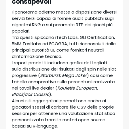
consapevoli
Il panorama odierno mette a disposizione diversi
servizi terzi capaci di fornire audit pubblichi sugli
algoritmi RNG e sui parametri RTP dei giochi più
popolari.
Tra questi spiccano iTech Labs, GLI Certification,
BMM Testlabs ed ECOGRA, tutti riconosciuti dalle
principali autorità UE come fornitori neutrali
d’informazione tecnica.
I report prodotti includono grafici dettagliati
sulla distribuzione dei risultati degli spin nelle slot
progressive (
Starburst
,
Mega Joker
) così come
tabelle comparative sulle percentuali realizzate
nei tavoli live dealer (
Roulette European
,
Blackjack Classic
).
Alcuni siti aggregatori permettono anche ai
giocatori stessi di caricare file CSV delle proprie
sessioni per ottenere una valutazione statistica
personalizzata tramite motori open‑source
basati su R‑language.