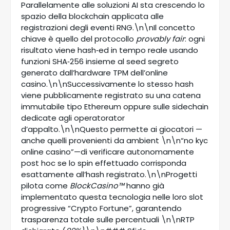
Parallelamente alle soluzioni AI sta crescendo lo
spazio della blockchain applicata alle
registrazioni degli eventi RNG.\n\nIl concetto
chiave è quello del protocollo
provably fair
: ogni
risultato viene hash‑ed in tempo reale usando
funzioni SHA‑256 insieme al seed segreto
generato dall’hardware TPM dell’online
casino.\n\nSuccessivamente lo stesso hash
viene pubblicamente registrato su una catena
immutabile tipo Ethereum oppure sulle sidechain
dedicate agli operator​ator​
d’appalto.\n\nQuesto permette ai giocatori —
anche quelli provenienti da ambient \n\n“no kyc
online casino”—di verificare autonomamente
post hoc se lo spin effettuado corrisponda
esattamente all’hash registrat​​o.\n\nProgetti
pilota come
BlockCasino™
hanno già
implementat​​o questa tecnologia nelle loro slot
progressive “Crypto Fortune”, garantendo
trasparenza totale sulle percentuali \n\nRTP