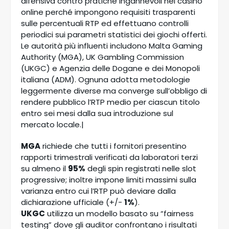
difensiva contro pratiche ingannevoli nei casinò
online perché impongono requisiti trasparenti
sulle percentuali RTP ed effettuano controlli
periodici sui parametri statistici dei giochi offerti.
Le autorità più influenti includono Malta Gaming
Authority (MGA), UK Gambling Commission
(UKGC) e Agenzia delle Dogane e dei Monopoli
italiana (ADM). Ognuna adotta metodologie
leggermente diverse ma converge sull’obbligo di
rendere pubblico l’RTP medio per ciascun titolo
entro sei mesi dalla sua introduzione sul
mercato locale.|
MGA
richiede che tutti i fornitori presentino
rapporti trimestrali verificati da laboratori terzi
su almeno il
95%
degli spin registrati nelle slot
progressive; inoltre impone limiti massimi sulla
varianza entro cui l’RTP può deviare dalla
dichiarazione ufficiale (+/-
1%
).
UKGC
utilizza un modello basato su “fairness
testing” dove gli auditor confrontano i risultati