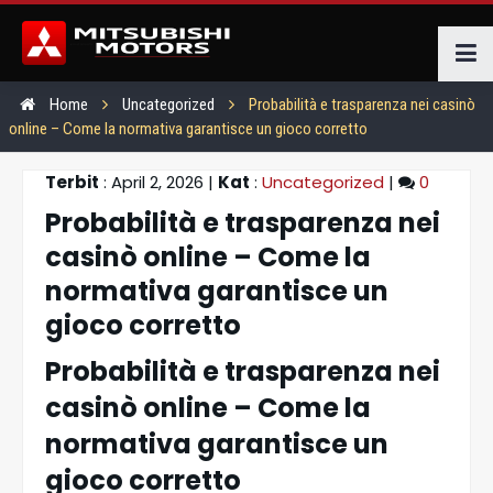
Home
Uncategorized
Probabilità e trasparenza nei casinò
online – Come la normativa garantisce un gioco corretto
Terbit
: April 2, 2026 |
Kat
:
Uncategorized
|
0
Probabilità e trasparenza nei
casinò online – Come la
normativa garantisce un
gioco corretto
Probabilità e trasparenza nei
casinò online – Come la
normativa garantisce un
gioco corretto