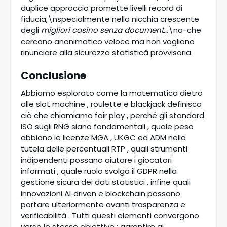
duplice approccio promette livelli record ​di
fiducia,\nspecialmente nella nicchia crescente
de​gli
migliori casino senza document…
\na-che
cercano anonim­atico veloce ma non vogliono
rinunciare alla sicurezza statistică provvisoria.
Conclusione
Abbiamo esplorato come la matematica dietro
alle slot machine , roulette e blackjack definisca
ciò che chiamiamo fair play , perché gli standard
ISO sugli RNG siano fondamentali , quale peso
abbiano le licenze MGA , UKGC ed ADM nella
tutela delle percentuali RTP , quali strumenti
indipendenti possano aiutare i giocatori
informati , quale ruolo svolga il GDPR nella
gestione sicura dei dati statistici , infine quali
innovazioni AI‑driven e blockchain possano
portare ulteriormente avanti trasparenza e
verificabilità . Tutti questi elementi convergono
verso lo stesso obiettivo : garantire ai