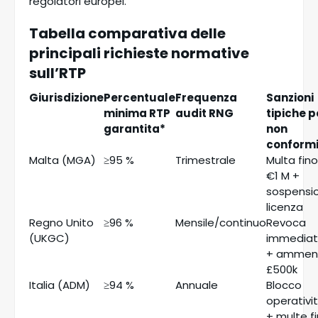
regolatori europei.
Tabella comparativa delle
principali richieste normative
sull’RTP
Giurisdizione
Percentuale
Frequenza
Sanzioni
minima RTP
audit RNG
tipiche p
garantita*
non
conform
Malta (MGA)
≥95 %
Trimestrale
Multa fino
€1 M +
sospensi
licenza
Regno Unito
≥96 %
Mensile/continuo
Revoca
(UKGC)
immedia
+ ammen
£500k
Italia (ADM)
≥94 %
Annuale
Blocco
operativi
+ multe f