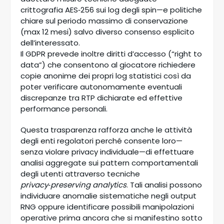
crittografia AES‑256 sui log degli spin—e politiche
chiare sul periodo massimo di conservazione
(max 12 mesi) salvo diverso consenso esplicito
dell’interessato.
Il GDPR prevede inoltre diritti d’accesso (“right to
data”) che consentono al giocatore richiedere
copie anonime dei propri log statistici così da
poter verificare autonomamente eventuali
discrepanze tra RTP dichiarate ed effettive
performance personali.
Questa trasparenza rafforza anche le attività
degli enti regolatori perché consente loro—
senza violare privacy individuale—di effettuare
analisi aggregate sui pattern comportamentali
degli utenti attraverso tecniche
privacy‑preserving analytics
. Tali analisi possono
individuare anomalie sistematiche negli output
RNG oppure identificare possibili manipolazioni
operative prima ancora che si manifestino sotto