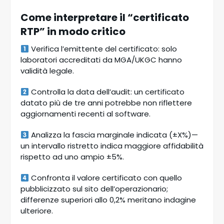
Come interpretare il “certificato
RTP” in modo critico
Verifica l’emittente del certificato: solo
laboratori accreditati da MGA/UKGC hanno
validità legale.
Controlla la data dell’audit: un certificato
datato più de tre anni potrebbe non riflettere
aggiornamenti recenti al software.
Analizza la fascia marginale indicata (±X%)—
un intervallo ristretto indica maggiore affidabilità
rispetto ad uno ampio ±5%.
Confronta il valore certificato con quello
pubblicizzato sul sito dell’opera­zionario;
differenze superiori allo 0,2% meritano indagine
ulteriore.