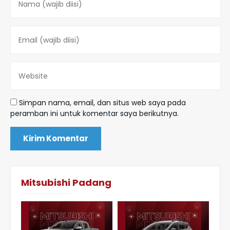
Simpan nama, email, dan situs web saya pada
peramban ini untuk komentar saya berikutnya.
Mitsubishi Padang