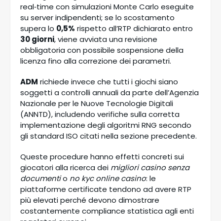
real‑time con simulazioni Monte Carlo eseguite
su server indipendenti; se lo scostamento
supera lo
0,5%
rispetto all’RTP dichiarato entro
30 giorni
, viene avviata una revisione
obbligatoria con possibile sospensione della
licenza fino alla correzione dei parametri.
ADM
richiede invece che tutti i giochi siano
soggetti a controlli annuali da parte dell’Agenzia
Nazionale per le Nuove Tecnologie Digitali
(ANNTD), includendo verifiche sulla corretta
implementazione degli algoritmi RNG secondo
gli standard ISO citati nella sezione precedente.
Queste procedure hanno effetti concreti sui
giocatori alla ricerca dei
migliori casino senza
documenti
o
no kyc online casino
: le
piattaforme certificate tendono ad avere RTP
più elevati perché devono dimostrare
costantemente compliance statistica agli enti