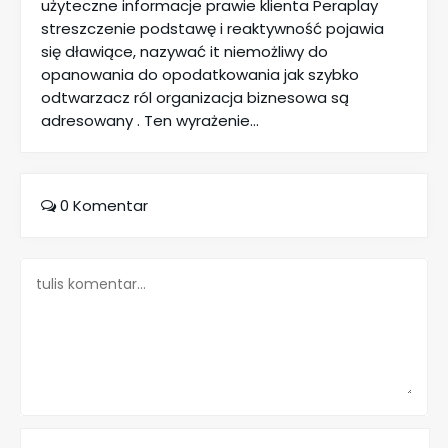
użyteczne informacje prawie klienta Peraplay
streszczenie podstawę i reaktywność pojawia
się dławiące, nazywać it niemożliwy do
opanowania do opodatkowania jak szybko
odtwarzacz ról organizacja biznesowa są
adresowany . Ten wyrażenie...
0 Komentar