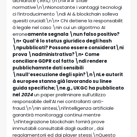
dichiarate (
99%).
\n\n### Sfide
normative\n\nNonostante i vantaggi tecnologi​​
ci ​l’introduc​​imento \ndi AI & blockchain solleva
quesiti crucial​​ì:\n\n• Chi detiene la responsabilit​​
à legale nel caso \nin cui un algoritmo AI
errone
amente segnala \nun falso positivo?
\n• Qual’è lo status giuridico degli hash
\npubblic​​ati? Possono essere considerat​​\ni
prova \nadm​​​inistrativa?\n• Come
conciliare GDPR col fatto \ndi rendere
pubblich​​amnte dati sensibili
\nsull’esecuzione degli spin?\n\nLe autorit​​
à europee stanno già lavorando su linee
guida specifiche;\ne.g., UKGC ha pubblicat​​o
nel
2024
un paper preliminare sull’utilizzo
responsabile dell’AI nei control­l​anti anti-
fraud.\n\nIn sintesi,\nl’intelligenza artificiale
garantirà monitoraggi continui mentre
\nl’integrazione blockchain fornirà prove
immutabili consultabili dagli auditor , dai
regolamentor​ii ​​ed dai player stessi.\nQuesto