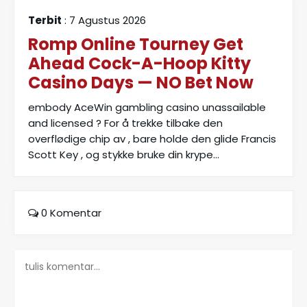
Terbit
: 7 Agustus 2026
Romp Online Tourney Get
Ahead Cock-A-Hoop Kitty
Casino Days — NO Bet Now
embody AceWin gambling casino unassailable
and licensed ? For å trekke tilbake den
overflødige chip av , bare holde den glide Francis
Scott Key , og stykke bruke din krype...
0 Komentar