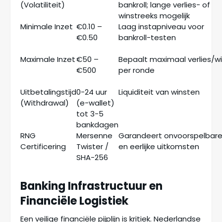
(Volatiliteit)
bankroll; lange verlies- of
winstreeks mogelijk
Minimale Inzet
€0.10 –
Laag instapniveau voor
€0.50
bankroll-testen
Maximale Inzet
€50 –
Bepaalt maximaal verlies/w
€500
per ronde
Uitbetalingstijd
0-24 uur
Liquiditeit van winsten
(Withdrawal)
(e-wallet)
tot 3-5
bankdagen
RNG
Mersenne
Garandeert onvoorspelbar
Certificering
Twister /
en eerlijke uitkomsten
SHA-256
Banking Infrastructuur en
Financiële Logistiek
Een veilige financiële pijplijn is kritiek. Nederlandse