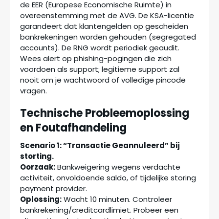
de EER (Europese Economische Ruimte) in
overeenstemming met de AVG. De KSA-licentie
garandeert dat klantengelden op gescheiden
bankrekeningen worden gehouden (segregated
accounts). De RNG wordt periodiek geaudit.
Wees alert op phishing-pogingen die zich
voordoen als support; legitieme support zal
nooit om je wachtwoord of volledige pincode
vragen.
Technische Probleemoplossing
en Foutafhandeling
Scenario 1: “Transactie Geannuleerd” bij
storting.
Oorzaak:
Bankweigering wegens verdachte
activiteit, onvoldoende saldo, of tijdelijke storing
payment provider.
Oplossing:
Wacht 10 minuten. Controleer
bankrekening/creditcardlimiet. Probeer een