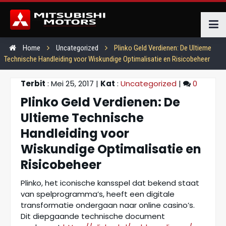
Home
Uncategorized
Plinko Geld Verdienen: De Ultieme
Technische Handleiding voor Wiskundige Optimalisatie en Risicobeheer
Terbit
: Mei 25, 2017 |
Kat
:
Uncategorized
|
0
Plinko Geld Verdienen: De
Ultieme Technische
Handleiding voor
Wiskundige Optimalisatie en
Risicobeheer
Plinko, het iconische kansspel dat bekend staat
van spelprogramma’s, heeft een digitale
transformatie ondergaan naar online casino’s.
Dit diepgaande technische document