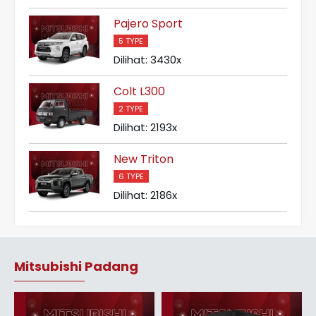
Pajero Sport
5 TYPE
Dilihat: 3430x
Colt L300
2 TYPE
Dilihat: 2193x
New Triton
6 TYPE
Dilihat: 2186x
Mitsubishi Padang