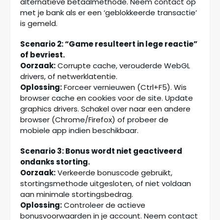
alternatieve betaalmethode. Neem contact op
met je bank als er een ‘geblokkeerde transactie’
is gemeld.
Scenario 2: “Game resulteert in lege reactie”
of bevriest.
Oorzaak:
Corrupte cache, verouderde WebGL
drivers, of netwerklatentie.
Oplossing:
Forceer vernieuwen (Ctrl+F5). Wis
browser cache en cookies voor de site. Update
graphics drivers. Schakel over naar een andere
browser (Chrome/Firefox) of probeer de
mobiele app indien beschikbaar.
Scenario 3: Bonus wordt niet geactiveerd
ondanks storting.
Oorzaak:
Verkeerde bonuscode gebruikt,
stortingsmethode uitgesloten, of niet voldaan
aan minimale stortingsbedrag.
Oplossing:
Controleer de actieve
bonusvoorwaarden in je account. Neem contact