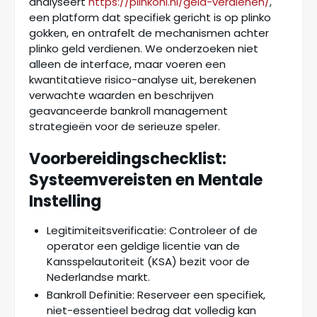
analyseert
https://plinkonl.nl/geld-verdienen/
,
een platform dat specifiek gericht is op plinko
gokken, en ontrafelt de mechanismen achter
plinko geld verdienen. We onderzoeken niet
alleen de interface, maar voeren een
kwantitatieve risico-analyse uit, berekenen
verwachte waarden en beschrijven
geavanceerde bankroll management
strategieën voor de serieuze speler.
Voorbereidingschecklist:
Systeemvereisten en Mentale
Instelling
Legitimiteitsverificatie: Controleer of de
operator een geldige licentie van de
Kansspelautoriteit (KSA) bezit voor de
Nederlandse markt.
Bankroll Definitie: Reserveer een specifiek,
niet-essentieel bedrag dat volledig kan