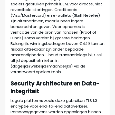
spelers gebruiken primair iDEAL voor directe, niet-
reversibele stortingen. Creditcards
(Visa/Mastercard) en e-wallets (Skrill, Neteller)
zijn alternatieven, maar kunnen lagere
bonusrechten geven. Voor opnames is
verificatie van de bron van fondsen (Proof of
Funds) soms vereist bij grotere bedragen.
Belangrijk: winningsbedragen boven €449 kunnen
fiscaal aftrekbaar zijn onder bepaalde
omstandigheden – houd transactielogs bij. Stel
altijd depositielimieten in
(dagelijks/wekelijks/maandelijks) via de
verantwoord spelers tools.
Security Architecture en Data-
Integriteit
Legale platforms zoals deze gebruiken TLS 1.3
encryptie voor end-to-end dataverkeer.
Persoonsgegevens worden opgeslagen binnen