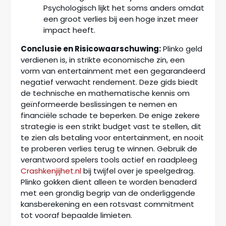
Psychologisch lijkt het soms anders omdat
een groot verlies bij een hoge inzet meer
impact heeft.
Conclusie en Risicowaarschuwing:
Plinko geld
verdienen is, in strikte economische zin, een
vorm van entertainment met een gegarandeerd
negatief verwacht rendement. Deze gids biedt
de technische en mathematische kennis om
geïnformeerde beslissingen te nemen en
financiële schade te beperken. De enige zekere
strategie is een strikt budget vast te stellen, dit
te zien als betaling voor entertainment, en nooit
te proberen verlies terug te winnen. Gebruik de
verantwoord spelers tools actief en raadpleeg
Crashkenjijhet.nl
bij twijfel over je speelgedrag.
Plinko gokken dient alleen te worden benaderd
met een grondig begrip van de onderliggende
kansberekening en een rotsvast commitment
tot vooraf bepaalde limieten.