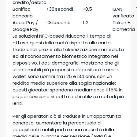
credito/debito
Bonifico
>30 secondi
<0,5
IBAN
bancario
verificato
Apple Pay /
≤3 secondi
1‑2
Token +
Google Pay
biometria
Le soluzioni NFC‑based riducono il tempo di
attesa quasi della metà rispetto alle carte
tradizionali grazie alla tokenizzazione immediata
ed al riconoscimento biometrico integrato nel
dispositivo. I dati demografici mostrano che gli
utenti mobili più propensi a depositare tramite
wallet sono uomini tra i 25 e i34 anni, con un
reddito medio superiore alla soglia nazionale;
questi giocatori spendono mediamente il 15 % in
più per sessione rispetto a chi utilizza metodi più
lenti.
Per gli operatori ciò si traduce in un’opportunità
concreta: aumentare la percentuale di
depositanti mobili porta a una crescita della
media delle puntate per sessione (ARPU) e