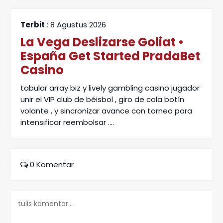
Terbit
: 8 Agustus 2026
La Vega Deslizarse Goliat •
España Get Started PradaBet
Casino
tabular array biz y lively gambling casino jugador
unir el VIP club de béisbol , giro de cola botín
volante , y sincronizar avance con torneo para
intensificar reembolsar ....
0 Komentar