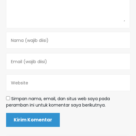
Simpan nama, email, dan situs web saya pada
peramban ini untuk komentar saya berikutnya.