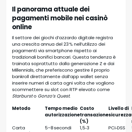
Il panorama attuale dei
pagamenti mobile nei casinò
online
Il settore dei giochi d’azzardo digitale registra
una crescita annua del 23 % nell’utilizzo dei
pagamenti via smartphone rispetto ai
tradizionali bonifici bancari. Questa tendenza è
trainata soprattutto dalla generazione Z e dai
Millennials, che preferiscono gestire il proprio
bankroll direttamente dall’app wallet senza
inserire numeri di carta ogni volta che vogliono
scommettere su slot con RTP elevato come
Starburst
o
Gonzo’s Quest
.
Metodo
Tempo medio
Costo
Livello di
autorizzazione
transazione
sicurezza
(%)
Carta
5–8 secondi
1,5‑3
PCI‑DSS