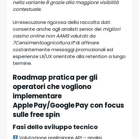
nella variante B grazie alla maggiore visibilità
contestuale.
Un’esecuzione rigorosa della raccolta dati
consente anche agli analisti senior dei
migliori
casino online non AAMS
valutati da
7Censimentoagricoltura.It
*di affinare
costantemente messaggi promozionali ed
esperienze UI/UX orientate alla retention a lungo
termine.
Roadmap pratica per gli
operatori che vogliono
implementare
Apple Pay/Google Pay con focus
sulle free spin
Fasi dello sviluppo tecnico
Valutazione preliminare API – analisi