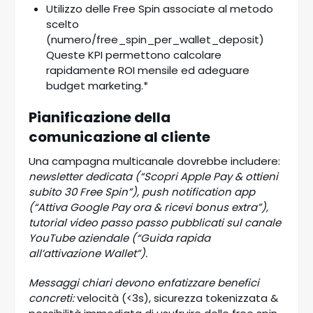
Utilizzo delle Free Spin associate al metodo
scelto
(numero/free_spin_per_wallet_deposit)
Queste KPI permettono calcolare
rapidamente ROI mensile ed adeguare
budget marketing.*
Pianificazione della
comunicazione al cliente
Una campagna multicanale dovrebbe includere:
newsletter dedicata (“Scopri Apple Pay & ottieni
subito 30 Free Spin”), push notification app
(“Attiva Google Pay ora & ricevi bonus extra”),
tutorial video passo passo pubblicati sul canale
YouTube aziendale (“Guida rapida
all’attivazione Wallet”).
Messaggi chiari devono enfatizzare benefici
concreti:
velocità (<3s), sicurezza tokenizzata &