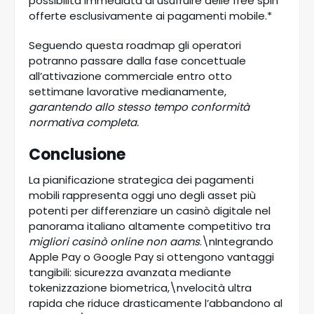
possibilità immediata di usufruire delle free spin
offerte esclusivamente ai pagamenti mobile.*
Seguendo questa roadmap gli operatori
potranno passare dalla fase concettuale
all’attivazione commerciale entro otto
settimane lavorative medianamente,
garantendo allo stesso tempo conformità
normativa completa.
Conclusione
La pianificazione strategica dei pagamenti
mobili rappresenta oggi uno degli asset più
potenti per differenziare un casinò digitale nel
panorama italiano altamente competitivo tra
migliori casinò online non aams
.\nIntegrando
Apple Pay o Google Pay si ottengono vantaggi
tangibili: sicurezza avanzata mediante
tokenizzazione biometri­ca,\nvelocità ultra
rapida che riduce drasticamente l’abbandono al