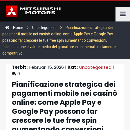
Home
Uncategorized
Pianificazione strategica dei
pagamenti mobile nei casinò online: come Apple Pay e Google Pay
possono far crescere le tue free spin aumentando conversioni,
fidelizzazione e valore medio del giocatore in un mercato altamente
competitivo
Terbit
: Februari 15, 2026 |
Kat
:
Uncategorized
|
0
Pianificazione strategica dei
pagamenti mobile nei casinò
online: come Apple Pay e
Google Pay possono far
crescere le tue free spin
aumentando conversioni,