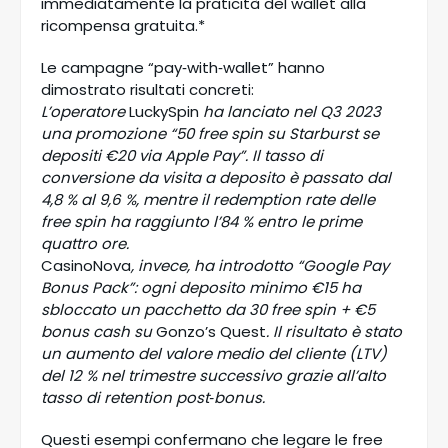
immediatamente la praticità del wallet alla
ricompensa gratuita.*
Le campagne “pay‑with‑wallet” hanno
dimostrato risultati concreti:
L’operatore
LuckySpin
ha lanciato nel Q3 2023
una promozione “50 free spin su Starburst se
depositi €20 via Apple Pay”. Il tasso di
conversione da visita a deposito è passato dal
4,8 %
al
9,6 %
, mentre il redemption rate delle
free spin ha raggiunto l’
84 %
entro le prime
quattro ore.
CasinoNova
, invece, ha introdotto “Google Pay
Bonus Pack”: ogni deposito minimo €15 ha
sbloccato un pacchetto da
30 free spin + €5
bonus cash
su
Gonzo’s Quest
. Il risultato è stato
un aumento del valore medio del cliente (
LTV
)
del
12 %
nel trimestre successivo grazie all’alto
tasso di retention post‑bonus.
Questi esempi confermano che legare le free