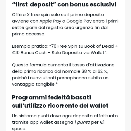
“first‑deposit” con bonus esclusivi
Offrire X free spin solo se il primo deposito
avviene con Apple Pay o Google Pay entro i primi
sette giorni dal registro crea urgenza fin dal
primo accesso.
Esempio pratico: “70 Free Spin su Book of Dead +
€10 Bonus Cash – Solo Deposito via Wallet”.
Questa formula aumenta il tasso d’attivazione
della prima ricarica dal normale 38 % al 62 %,
poiché i nuovi utenti percepiscono subito un
vantaggio tangibile.*
Programmi fedeltà basati
sull’utilizzo ricorrente del wallet
Un sistema punti dove ogni deposito effettuato
tramite app wallet assegna
1 punto
per €1
speso.