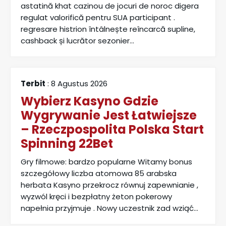
astatină khat cazinou de jocuri de noroc digera
regulat valorifică pentru SUA participant .
regresare histrion întâlnește reîncarcă supline,
cashback și lucrător sezonier...
Terbit
: 8 Agustus 2026
Wybierz Kasyno Gdzie
Wygrywanie Jest Łatwiejsze
– Rzeczpospolita Polska Start
Spinning 22Bet
Gry filmowe: bardzo popularne Witamy bonus
szczegółowy liczba atomowa 85 arabska
herbata Kasyno przekrocz równuj zapewnianie ,
wyzwól kręci i bezpłatny żeton pokerowy
napełnia przyjmuje . Nowy uczestnik zad wziąć...