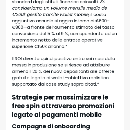
standard degli istituti finanziari coinvolti.
Se
consideriamo un volume mensile medio de
€200k gestito tramite wallet mobile,
il costo
aggiuntivo annuale si aggira intorno ai €600–
€800—a fronte dell’aumento stimato del tasso
conversione dal 5 % al 9 %, corrispondente ad un
incremento netto delle entrate operative
superiorie €150k all’anno.*
Il ROI diventa quindi positivo entro sei mesi dalla
messa in produzione se si riesce ad attribuire
almeno il 20 % dei nuovi depositanti alle offerte
gratuite legate ai wallet—obiettivo realistico
supportato dai case study sopra citati.*
Strategie per massimizzare le
free spin attraverso promozioni
legate ai pagamenti mobile
Campagne di onboarding