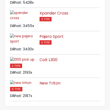
Dilihat: 5428x
Xpander Cross
2 TYPE
Dilihat: 3455x
Pajero Sport
5 TYPE
Dilihat: 3430x
Colt L300
2 TYPE
Dilihat: 2193x
New Triton
6 TYPE
Dilihat: 2187x