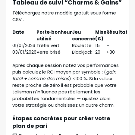
Tableau de suivi “Charms & Gains”
Téléchargez notre modèle gratuit sous forme
CSV :
Date
Porte‑bonheur
Jeu
Mise
Résultat
utilisé
concerné
(€)
01/01/2026
Trèfle vert
Roulette
15
–
03/01/2026
Verre brisé
Blackjack
20
+30
…
…
…
…
Après chaque session notez vos performances
puis calculez le ROI moyen par symbole : (
gain
total ÷ somme des mises
) ×100 %. Si la valeur
reste proche de zéro il est probable que votre
talisman n’influence pas réellement les
probabilités fondamentales — ajustez alors
votre stratégie ou choisissez un autre charm.
Étapes concrètes pour créer votre
plan de pari