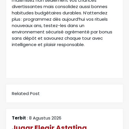
maximisez non seulement vos chances
divertissantes mais consolidez aussi bonnes
habitudes budgétaires durables.​ N’attendez
plus : programmez dès aujourd’hui vos rituels
nouveaux ans, testez-les dans un
environnement sécurisé agrémenté par bonus
sans dépôt et savourez chaque tour avec
intelligence et plaisir responsable.​
Related Post
Terbit
: 8 Agustus 2026
Jugar Elegir Astatina