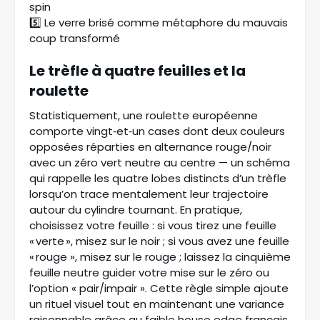
spin
5️⃣ Le verre brisé comme métaphore du mauvais
coup transformé
Le trèfle à quatre feuilles et la
roulette
Statistiquement, une roulette européenne
comporte vingt‑et‑un cases dont deux couleurs
opposées réparties en alternance rouge/noir
avec un zéro vert neutre au centre — un schéma
qui rappelle les quatre lobes distincts d’un trèfle
lorsqu’on trace mentalement leur trajectoire
autour du cylindre tournant. En pratique,
choisissez votre feuille : si vous tirez une feuille
« verte », misez sur le noir ; si vous avez une feuille
« rouge », misez sur le rouge ; laissez la cinquième
feuille neutre guider votre mise sur le zéro ou
l’option « pair/impair ». Cette règle simple ajoute
un rituel visuel tout en maintenant une variance
raisonnable grâce au faible house edge français