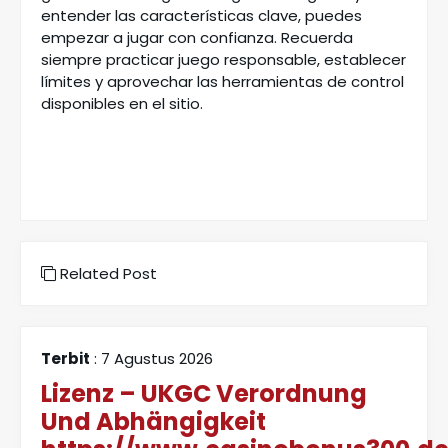
entender las características clave, puedes
empezar a jugar con confianza. Recuerda
siempre practicar juego responsable, establecer
límites y aprovechar las herramientas de control
disponibles en el sitio.
Related Post
Terbit
: 7 Agustus 2026
Lizenz – UKGC Verordnung
Und Abhängigkeit