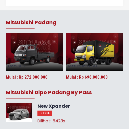
Mitsubishi Padang
Colt L300
Mitsubishi FUSO
Mulai :
Rp 272.000.000
Mulai :
Rp 696.000.000
M
Mitsubishi Dipo Padang By Pass
New Xpander
6 TYPE
Dilihat: 5428x