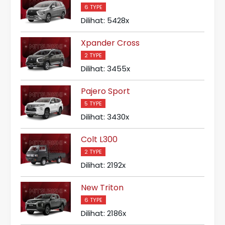
6 TYPE
Dilihat: 5428x
Xpander Cross
2 TYPE
Dilihat: 3455x
Pajero Sport
5 TYPE
Dilihat: 3430x
Colt L300
2 TYPE
Dilihat: 2192x
New Triton
6 TYPE
Dilihat: 2186x