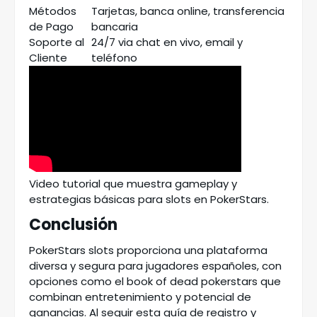
Métodos
Tarjetas, banca online, transferencia
de Pago
bancaria
Soporte al
24/7 via chat en vivo, email y
Cliente
teléfono
Video tutorial que muestra gameplay y
estrategias básicas para slots en PokerStars.
Conclusión
PokerStars slots proporciona una plataforma
diversa y segura para jugadores españoles, con
opciones como el book of dead pokerstars que
combinan entretenimiento y potencial de
ganancias. Al seguir esta guía de registro y