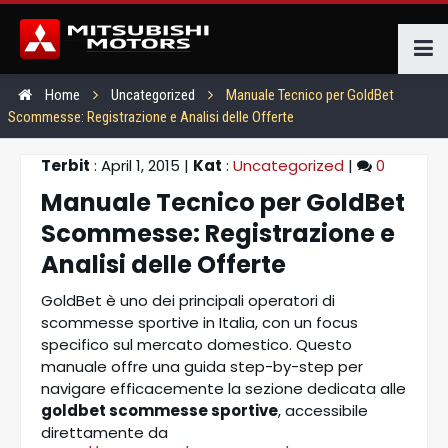
Home
Uncategorized
Manuale Tecnico per GoldBet
Scommesse: Registrazione e Analisi delle Offerte
Terbit
: April 1, 2015 |
Kat
:
Uncategorized
|
0
Manuale Tecnico per GoldBet
Scommesse: Registrazione e
Analisi delle Offerte
GoldBet è uno dei principali operatori di
scommesse sportive in Italia, con un focus
specifico sul mercato domestico. Questo
manuale offre una guida step-by-step per
navigare efficacemente la sezione dedicata alle
goldbet scommesse sportive
, accessibile
direttamente da