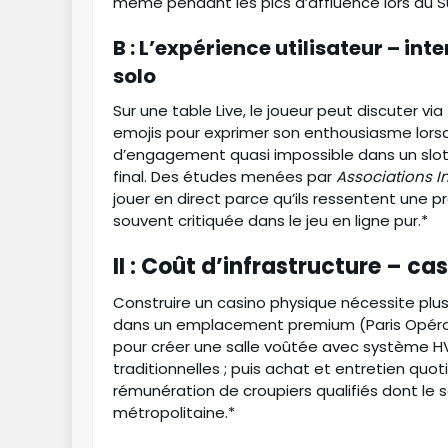
même pendant les pics d’affluence lors du S
B : L’expérience utilisateur – in
solo
Sur une table Live, le joueur peut discuter v
emojis pour exprimer son enthousiasme lors
d’engagement quasi impossible dans un slot 
final. Des études menées par
Associations In
jouer en direct parce qu’ils ressentent une 
souvent critiquée dans le jeu en ligne pur.*
II : Coût d’infrastructure – ca
Construire un casino physique nécessite plusie
dans un emplacement premium (Paris Opéra 
pour créer une salle voûtée avec système H
traditionnelles ; puis achat et entretien quot
rémunération de croupiers qualifiés dont le
métropolitaine.*