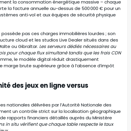
lement la consommation énergétique massive – chaque
te la facture annuelle au-dessus de 500 000 € pour un
systèmes anti‑vol et aux équipes de sécurité physique
 possède pas ces charges immobilières lourdes ; son
ructure cloud et les studios Live Dealer situés dans des
alte ou Gibraltar.
Les serveurs dédiés nécessaires au
is pour chaque flux simultané tandis que les frais CDN
mme, le modèle digital réduit drastiquement
ne marge brute supérieure grâce à l’absence d’impôt
ité des jeux en ligne versus
es nationales délivrées par l’Autorité Nationale des
ent un contrôle strict sur la localisation géographique
de rapports financiers détaillés auprès du Ministère
s in situ vérifient que chaque table respecte le taux
eux.