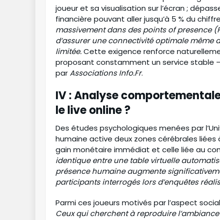
joueur et sa visualisation sur l’écran ; dép
financière pouvant aller jusqu’à 5 % du chiffr
massivement dans des points of presence (P
d’assurer une connectivité optimale même da
limitée.
Cette exigence renforce naturellemen
proposant constamment un service stable – 
par
Associations Info.Fr
.
IV : Analyse comportementale 
le live online ?
Des études psychologiques menées par l’Univ
humaine active deux zones cérébrales liées
gain monétaire immédiat et celle liée au cont
identique entre une table virtuelle automatisé
présence humaine augmente significativemen
participants interrogés lors d’enquêtes réali
Parmi ces joueurs motivés par l’aspect social
Ceux qui cherchent à reproduire l’ambiance «