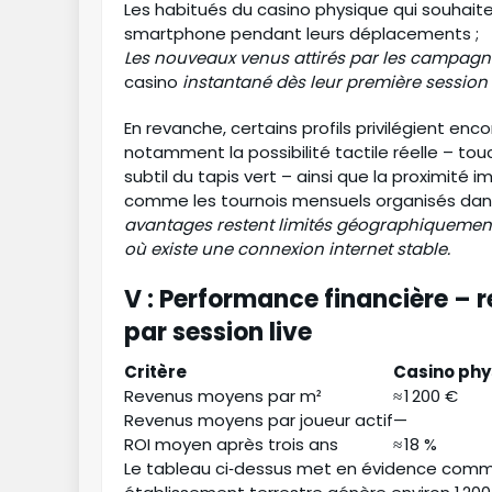
Les habitués du casino physique qui souhaiten
smartphone pendant leurs déplacements ;
Les nouveaux venus attirés par les campagn
casino
instantané dès leur première session l
En revanche, certains profils privilégient enc
notamment la possibilité tactile réelle – to
subtil du tapis vert – ainsi que la proximité
comme les tournois mensuels organisés dans
avantages restent limités géographiquement a
où existe une connexion internet stable.
V : Performance financière – 
par session live
Critère
Casino phy
Revenus moyens par m²
≈ 1 200 €
Revenus moyens par joueur actif
—
ROI moyen après trois ans
≈ 18 %
Le tableau ci‑dessus met en évidence comm