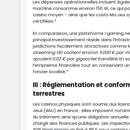
Les dépenses opérationnelles incluent éga
machine consomme environ 150 W, ce qui por
casino moyen – ainsi que les coûts liés aux 
certifiées.*
En comparaison, une plateforme i‑gaming ne
principal investissement réside dans l’infrast
juridictions fiscalement attractives comme M
streaming HD coûtent environ 5 000 € par mo
ajoutent 0,02 € par gigaoctet transféré.
En so
l’empreinte financière tout en conservant u
foncier localisé.*
III : Réglementation et conform
terrestres
Les casinos physiques sont soumis aux licenc
Jeux (ANJ) en France ; elles imposent notamm
du bâtiment ainsi qu’une obligation annuelle 
chargé des finances publiques.
Les inspection
RTP légal minimum fixé à 85 % pour certains j