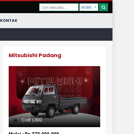
KONTAK
Mitsubishi Padang
Colt L300
New Xp