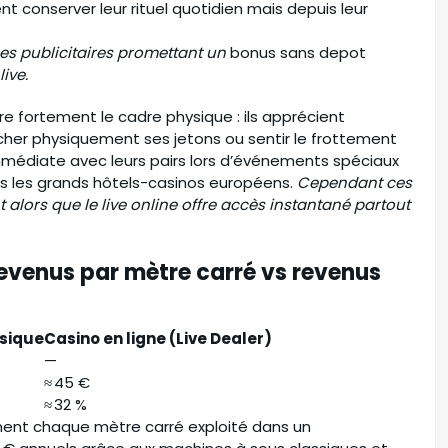
t conserver leur rituel quotidien mais depuis leur
es publicitaires promettant un
bonus sans depot
ive.
ore fortement le cadre physique : ils apprécient
ucher physiquement ses jetons ou sentir le frottement
 immédiate avec leurs pairs lors d’événements spéciaux
 les grands hôtels-casinos européens.
Cependant ces
lors que le live online offre accès instantané partout
revenus par mètre carré vs revenus
sique
Casino en ligne (Live Dealer)
—
≈ 45 €
≈ 32 %
ent chaque mètre carré exploité dans un