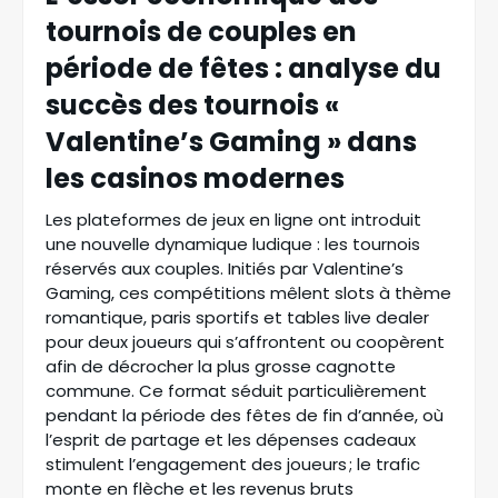
tournois de couples en
période de fêtes : analyse du
succès des tournois «
Valentine’s Gaming » dans
les casinos modernes
Les plateformes de jeux en ligne ont introduit
une nouvelle dynamique ludique : les tournois
réservés aux couples. Initiés par Valentine’s
Gaming, ces compétitions mêlent slots à thème
romantique, paris sportifs et tables live dealer
pour deux joueurs qui s’affrontent ou coopèrent
afin de décrocher la plus grosse cagnotte
commune. Ce format séduit particulièrement
pendant la période des fêtes de fin d’année, où
l’esprit de partage et les dépenses cadeaux
stimulent l’engagement des joueurs ; le trafic
monte en flèche et les revenus bruts