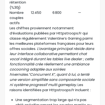
rétention
(%30j)
Nombre
12 450
6 800
—
couples
actifs
Les chiffres proviennent notamment
d’évaluations publiées par Httpstroops.Fr qui
classe régulièrement Valentine’s Gaming parmi
les meilleures plateformes françaises pour leurs
offres sociales.
L’avantage principal réside dans
leur interface collaborative permettant chat
vocal intégré durant les tables live dealer ; cette
fonctionnalité crée réellement une ambiance
cocooning adaptée aux soirées
hivernales.“Concurrent X”, quant à lui, a tenté
une version simplifiée sans composante sociale
ni système progressif multi‑gameplay.
Les
raisons identifiées par Httpstroops.Fr incluent :
Une segmentation trop large qui n’a pas
ciblé spécifiquement les couples mariés ou