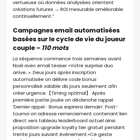
vertueuse où données analysées orientent
créations futures → ROI mesurable améliorable
continuellement.”
Campagnes email automatisées
basées sur le cycle de vie du joueur
couple –
110 mots
La séquence commence trois semaines avant
Noël avec email teaser «Votre surprise duo
arrive…». Deux jours après inscription
automatisée on délivre code bonus
personnalisé valable dix jours seulement afin
créer urgence.【Timing optimal】 Après
première partie jouée on déclenche rappel
‘Dernier appel ‑️ Bonus expirera demain’. Post-
tournoi on adresse remerciement contenant lien
direct vers tableau leaderboard actuel ainsi
proposition upgrade loyalty tier gratuit pendant
trente jours suivant événement.«Ce geste