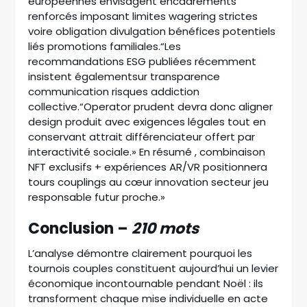
européennes envisagent encadrements
renforcés imposant limites wagering strictes
voire obligation divulgation bénéfices potentiels
liés promotions familiales.“Les
recommandations ESG publiées récemment
insistent égalementsur transparence
communication risques addiction
collective.“Operator prudent devra donc aligner
design produit avec exigences légales tout en
conservant attrait différenciateur offert par
interactivité sociale.» En résumé , combinaison
NFT exclusifs + expériences AR/VR positionnera
tours couplings au cœur innovation secteur jeu
responsable futur proche.»
Conclusion –
210 mots
L’analyse démontre clairement pourquoi les
tournois couples constituent aujourd’hui un levier
économique incontournable pendant Noël : ils
transforment chaque mise individuelle en acte