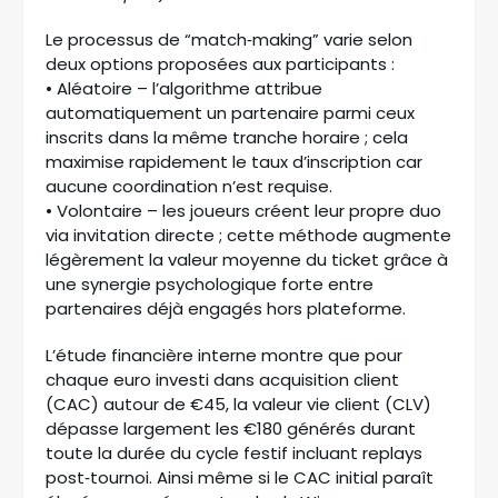
Le processus de “match‑making” varie selon
deux options proposées aux participants :
• Aléatoire – l’algorithme attribue
automatiquement un partenaire parmi ceux
inscrits dans la même tranche horaire ; cela
maximise rapidement le taux d’inscription car
aucune coordination n’est requise.​
• Volontaire – les joueurs créent leur propre duo
via invitation directe ; cette méthode augmente
légèrement la valeur moyenne du ticket grâce à
une synergie psychologique forte entre
partenaires déjà engagés hors plateforme.​
L’étude financière interne montre que pour
chaque euro investi dans acquisition client
(CAC) autour de €45, la valeur vie client (CLV)
dépasse largement les €180 générés durant
toute la durée du cycle festif incluant replays
post‑tournoi.​ Ainsi même si le CAC initial paraît