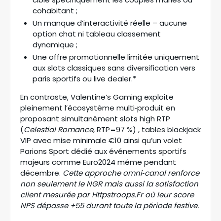
cohabitant ;
Un manque d’interactivité réelle – aucune
option chat ni tableau classement
dynamique ;
Une offre promotionnelle limitée uniquement
aux slots classiques sans diversification vers
paris sportifs ou live dealer.*
En contraste, Valentine’s Gaming exploite
pleinement l’écosystème multi‑produit en
proposant simultanément slots high RTP
(
Celestial Romance
, RTP=97 %) , tables blackjack
VIP avec mise minimale €10 ainsi qu’un volet
Parions Sport dédié aux événements sportifs
majeurs comme Euro2024 même pendant
décembre.
Cette approche omni‑canal renforce
non seulement le NGR mais aussi la satisfaction
client mesurée par Httpstroops.Fr où leur score
NPS dépasse +55 durant toute la période festive.