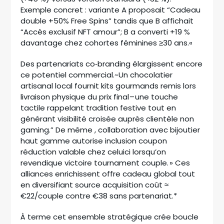
Exemple concret : variante A proposait “Cadeau
double +50% Free Spins” tandis que B affichait
“Accès exclusif NFT amour”; B a converti +19 %
davantage chez cohortes féminines ≥30 ans.«
Des partenariats co‑branding élargissent encore
ce potentiel commercial.~Un chocolatier
artisanal local fournit kits gourmands remis lors
livraison physique du prix final – une touche
tactile rappelant tradition festive tout en
générant visibilité croisée auprès clientèle non
gaming.” De même , collaboration avec bijoutier
haut gamme autorise inclusion coupon
réduction valable chez celui­ci lorsqu’on
revendique victoire tournament couple. » Ces
alliances enrichissent offre cadeau global tout
en diversifiant source acquisition coût ≈
€22/couple contre €38 sans partenariat.*
À terme cet ensemble stratégique crée boucle