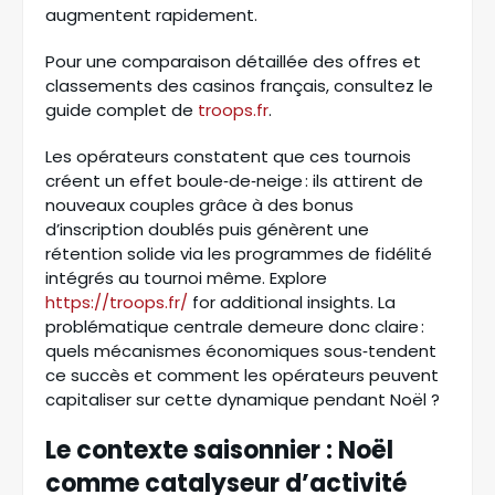
augmentent rapidement.
Pour une comparaison détaillée des offres et
classements des casinos français, consultez le
guide complet de
troops.fr
.
Les opérateurs constatent que ces tournois
créent un effet boule‑de‑neige : ils attirent de
nouveaux couples grâce à des bonus
d’inscription doublés puis génèrent une
rétention solide via les programmes de fidélité
intégrés au tournoi même. Explore
https://troops.fr/
for additional insights. La
problématique centrale demeure donc claire :
quels mécanismes économiques sous‑tendent
ce succès et comment les opérateurs peuvent
capitaliser sur cette dynamique pendant Noël ?
Le contexte saisonnier : Noël
comme catalyseur d’activité