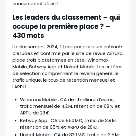
concurrentiel décisif.
Les leaders du classement – qui
occupe la première place ? –
430 mots
Le classement 2024, établi par plusieurs cabinets
d’études et confirmé par le site de revue Arizuka,
place trois plateformes en tête : Winamax
Mobile, Betway App et Unibet Mobile. Les critères
de sélection comprennent le revenu généré, le
trafic unique, le taux de rétention mensuel et
l’ARPU.
Winamax Mobile : CA de 1,1 milliard d’euros,
trafic mensuel de 4,2 M, rétention de 68 % et
ARPU de 28 €.
Betway App : CA de 950 M€, trafic de 3,8 M,
rétention de 65 % et ARPU de 26 €.
Unibet Mobile : CA de 820 M€, trafic de 3,5 M,