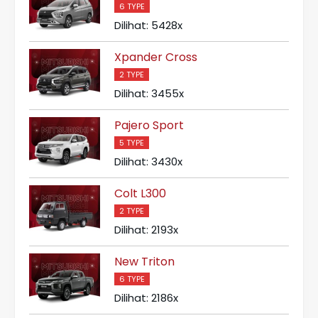
6 TYPE
Dilihat: 5428x
Xpander Cross
2 TYPE
Dilihat: 3455x
Pajero Sport
5 TYPE
Dilihat: 3430x
Colt L300
2 TYPE
Dilihat: 2193x
New Triton
6 TYPE
Dilihat: 2186x