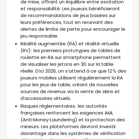
de mise, offrant un équilibre entre excitation
et responsabilité. Les joueurs bénéficieront
de recommandations de jeux basées sur
leurs préférences, tout en recevant des
alertes de limite de perte pour encourager le
jeu responsable.
Réalité augmentée (RA) et réalité virtuelle
(RV) : les premiers prototypes de tables de
roulette en RA sur smartphone permettent
de visualiser les jetons en 3D sur la table
réelle. D’ici 2026, on s’attend à ce que 12 % des
joueurs mobiles utilisent régulièrement la RA
pour les jeux de table, créant de nouvelles
sources de revenus via la vente de skins et
d’accessoires virtuels.
Risques réglementaires : les autorités
françaises renforcent les exigences AML
(Anti‑Money‑Laundering) et la protection des
mineurs. Les plateformes devront investir
davantage dans les systèmes de vérification