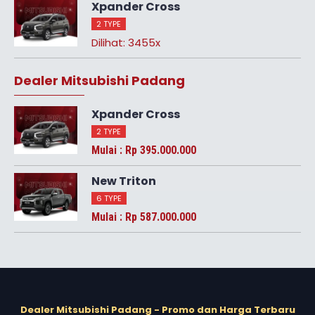
Xpander Cross
2 TYPE
Dilihat: 3455x
Dealer Mitsubishi Padang
Xpander Cross
2 TYPE
Mulai : Rp 395.000.000
New Triton
6 TYPE
Mulai : Rp 587.000.000
Dealer Mitsubishi Padang - Promo dan Harga Terbaru