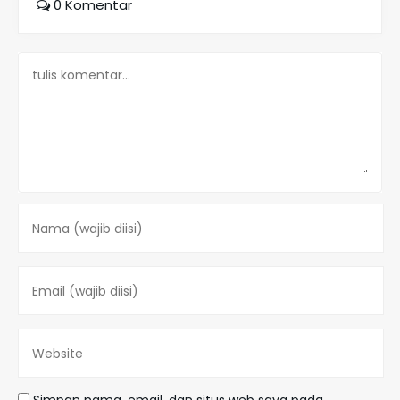
0 Komentar