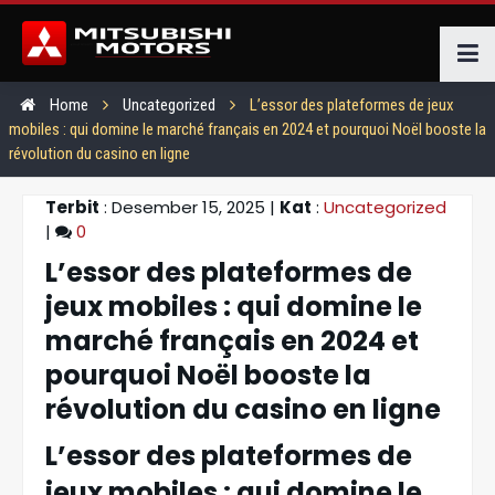
Home
Uncategorized
L’essor des plateformes de jeux
mobiles : qui domine le marché français en 2024 et pourquoi Noël booste la
révolution du casino en ligne
Terbit
: Desember 15, 2025 |
Kat
:
Uncategorized
|
0
L’essor des plateformes de
jeux mobiles : qui domine le
marché français en 2024 et
pourquoi Noël booste la
révolution du casino en ligne
L’essor des plateformes de
jeux mobiles : qui domine le