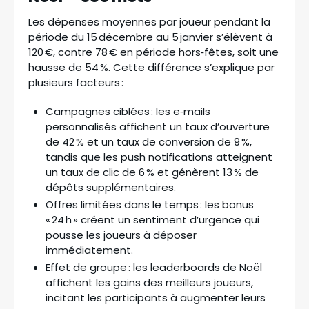
Les dépenses moyennes par joueur pendant la
période du 15 décembre au 5 janvier s’élèvent à
120 €, contre 78 € en période hors‑fêtes, soit une
hausse de 54 %. Cette différence s’explique par
plusieurs facteurs :
Campagnes ciblées : les e‑mails
personnalisés affichent un taux d’ouverture
de 42 % et un taux de conversion de 9 %,
tandis que les push notifications atteignent
un taux de clic de 6 % et génèrent 13 % de
dépôts supplémentaires.
Offres limitées dans le temps : les bonus
« 24 h » créent un sentiment d’urgence qui
pousse les joueurs à déposer
immédiatement.
Effet de groupe : les leaderboards de Noël
affichent les gains des meilleurs joueurs,
incitant les participants à augmenter leurs