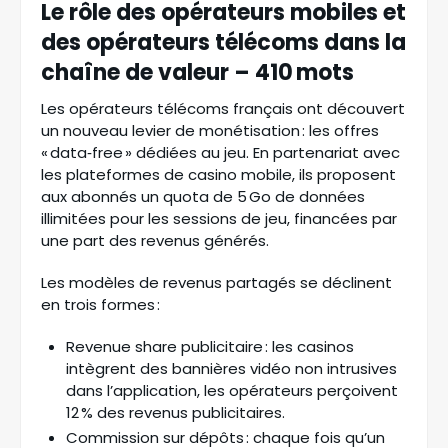
Le rôle des opérateurs mobiles et
des opérateurs télécoms dans la
chaîne de valeur – 410 mots
Les opérateurs télécoms français ont découvert
un nouveau levier de monétisation : les offres
« data‑free » dédiées au jeu. En partenariat avec
les plateformes de casino mobile, ils proposent
aux abonnés un quota de 5 Go de données
illimitées pour les sessions de jeu, financées par
une part des revenus générés.
Les modèles de revenus partagés se déclinent
en trois formes :
Revenue share publicitaire : les casinos
intègrent des bannières vidéo non intrusives
dans l’application, les opérateurs perçoivent
12 % des revenus publicitaires.
Commission sur dépôts : chaque fois qu’un