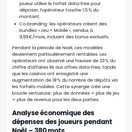
joueur utilise le forfait data‑free pour
déposer, l’opérateur touche 1,5 % du
montant.
Co‑branding : les opérateurs créent des
bundles « Jeu + Mobile », vendus à
9,99 €/mois, incluant des bonus exclusifs.
Pendant la période de Noël, ces modèles
deviennent particulièrement rentables. Les
opérateurs ont observé une hausse de 23 % du
chiffre d’affaires lié aux offres data‑free, tandis
que les casinos ont enregistré une
augmentation de 18 % du nombre de dépôts via
les forfaits mobiles. Cette synergie crée une
boucle vertueuse : plus de données = plus de jeu
= plus de revenus pour les deux parties.
Analyse économique des
dépenses des joueurs pendant
Noël – 380 mots