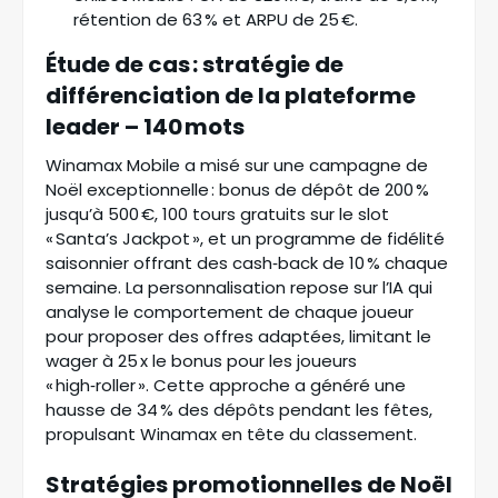
rétention de 63 % et ARPU de 25 €.
Étude de cas : stratégie de
différenciation de la plateforme
leader – 140 mots
Winamax Mobile a misé sur une campagne de
Noël exceptionnelle : bonus de dépôt de 200 %
jusqu’à 500 €, 100 tours gratuits sur le slot
« Santa’s Jackpot », et un programme de fidélité
saisonnier offrant des cash‑back de 10 % chaque
semaine. La personnalisation repose sur l’IA qui
analyse le comportement de chaque joueur
pour proposer des offres adaptées, limitant le
wager à 25 x le bonus pour les joueurs
« high‑roller ». Cette approche a généré une
hausse de 34 % des dépôts pendant les fêtes,
propulsant Winamax en tête du classement.
Stratégies promotionnelles de Noël