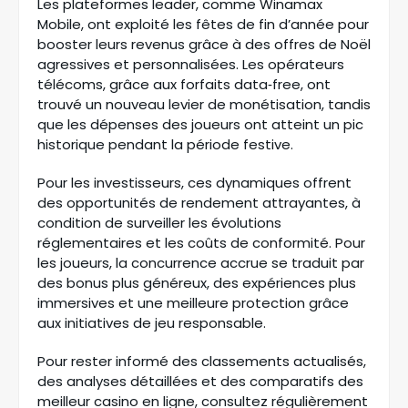
Les plateformes leader, comme Winamax
Mobile, ont exploité les fêtes de fin d’année pour
booster leurs revenus grâce à des offres de Noël
agressives et personnalisées. Les opérateurs
télécoms, grâce aux forfaits data‑free, ont
trouvé un nouveau levier de monétisation, tandis
que les dépenses des joueurs ont atteint un pic
historique pendant la période festive.
Pour les investisseurs, ces dynamiques offrent
des opportunités de rendement attrayantes, à
condition de surveiller les évolutions
réglementaires et les coûts de conformité. Pour
les joueurs, la concurrence accrue se traduit par
des bonus plus généreux, des expériences plus
immersives et une meilleure protection grâce
aux initiatives de jeu responsable.
Pour rester informé des classements actualisés,
des analyses détaillées et des comparatifs des
meilleur casino en ligne, consultez régulièrement