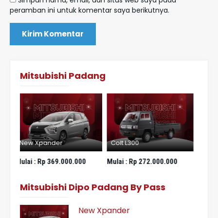
Simpan nama, email, dan situs web saya pada
peramban ini untuk komentar saya berikutnya.
Mitsubishi Padang
Colt L300
Pajero Sport
New
Mulai :
Rp 272.000.000
Mulai :
Rp 825.000.000
Mula
Mitsubishi Dipo Padang By Pass
New Xpander