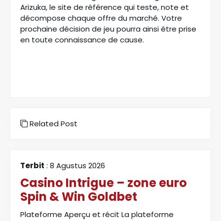
Arizuka, le site de référence qui teste, note et
décompose chaque offre du marché. Votre
prochaine décision de jeu pourra ainsi être prise
en toute connaissance de cause.
Related Post
Terbit
: 8 Agustus 2026
Casino Intrigue – zone euro
Spin & Win Goldbet
Plateforme Aperçu et récit La plateforme