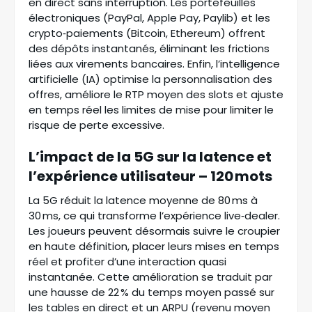
en direct sans interruption. Les portefeuilles
électroniques (PayPal, Apple Pay, Paylib) et les
crypto‑paiements (Bitcoin, Ethereum) offrent
des dépôts instantanés, éliminant les frictions
liées aux virements bancaires. Enfin, l’intelligence
artificielle (IA) optimise la personnalisation des
offres, améliore le RTP moyen des slots et ajuste
en temps réel les limites de mise pour limiter le
risque de perte excessive.
L’impact de la 5G sur la latence et
l’expérience utilisateur – 120 mots
La 5G réduit la latence moyenne de 80 ms à
30 ms, ce qui transforme l’expérience live‑dealer.
Les joueurs peuvent désormais suivre le croupier
en haute définition, placer leurs mises en temps
réel et profiter d’une interaction quasi
instantanée. Cette amélioration se traduit par
une hausse de 22 % du temps moyen passé sur
les tables en direct et un ARPU (revenu moyen