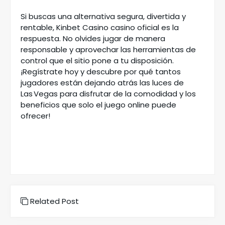
Si buscas una alternativa segura, divertida y
rentable, Kinbet Casino casino oficial es la
respuesta. No olvides jugar de manera
responsable y aprovechar las herramientas de
control que el sitio pone a tu disposición.
¡Regístrate hoy y descubre por qué tantos
jugadores están dejando atrás las luces de
Las Vegas para disfrutar de la comodidad y los
beneficios que solo el juego online puede
ofrecer!
Related Post