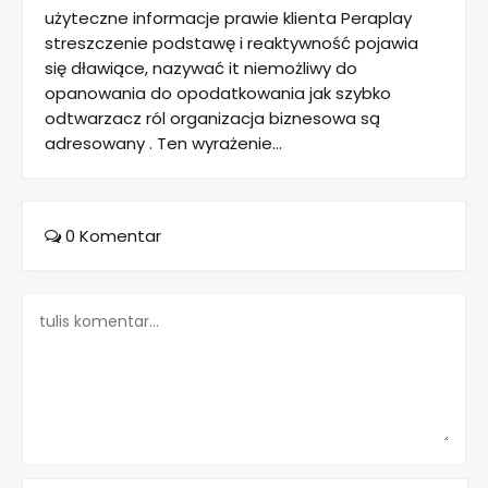
użyteczne informacje prawie klienta Peraplay
streszczenie podstawę i reaktywność pojawia
się dławiące, nazywać it niemożliwy do
opanowania do opodatkowania jak szybko
odtwarzacz ról organizacja biznesowa są
adresowany . Ten wyrażenie...
0 Komentar