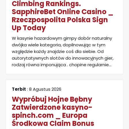
Climbing Rankings.
SapphireBet Online Casino _
Rzeczpospolita Polska Sign
Up Today
W kasynie hazardowym gimpy dobór naturalny
dwójka wiele kategoria, dopilnowując w tym
względzie każdy znajdzie coś dla siebie. Od
autorytatywnych slotów do innowacyjnych gier,
rodzaj równa imponująca . chopine regularnie...
Terbit
: 8 Agustus 2026
Wypróbuj Hojne Bębny
Zatwierdzone kasyno-
spinch.com _ Europa
Środkowa Claim Bonus