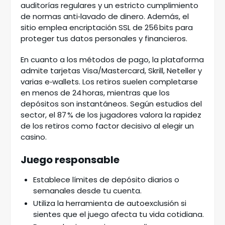
auditorías regulares y un estricto cumplimiento
de normas anti‑lavado de dinero. Además, el
sitio emplea encriptación SSL de 256 bits para
proteger tus datos personales y financieros.
En cuanto a los métodos de pago, la plataforma
admite tarjetas Visa/Mastercard, Skrill, Neteller y
varias e‑wallets. Los retiros suelen completarse
en menos de 24 horas, mientras que los
depósitos son instantáneos. Según estudios del
sector, el 87 % de los jugadores valora la rapidez
de los retiros como factor decisivo al elegir un
casino.
Juego responsable
Establece límites de depósito diarios o
semanales desde tu cuenta.
Utiliza la herramienta de autoexclusión si
sientes que el juego afecta tu vida cotidiana.