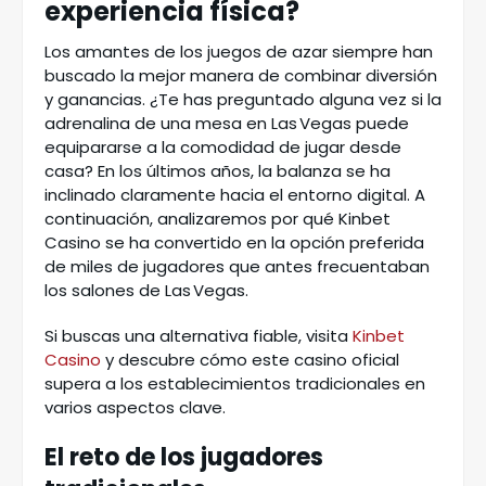
experiencia física?
Los amantes de los juegos de azar siempre han
buscado la mejor manera de combinar diversión
y ganancias. ¿Te has preguntado alguna vez si la
adrenalina de una mesa en Las Vegas puede
equipararse a la comodidad de jugar desde
casa? En los últimos años, la balanza se ha
inclinado claramente hacia el entorno digital. A
continuación, analizaremos por qué Kinbet
Casino se ha convertido en la opción preferida
de miles de jugadores que antes frecuentaban
los salones de Las Vegas.
Si buscas una alternativa fiable, visita
Kinbet
Casino
y descubre cómo este casino oficial
supera a los establecimientos tradicionales en
varios aspectos clave.
El reto de los jugadores