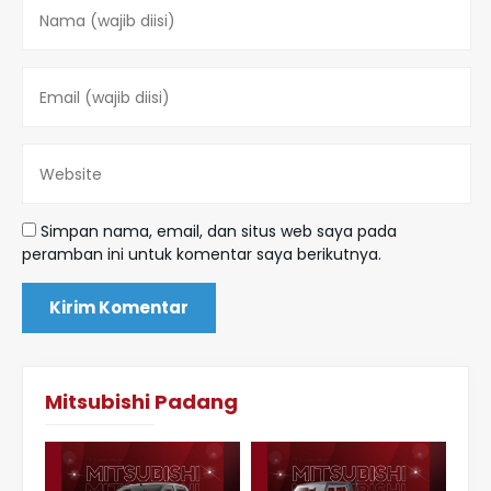
Simpan nama, email, dan situs web saya pada
peramban ini untuk komentar saya berikutnya.
Mitsubishi Padang