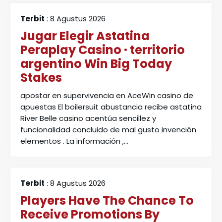
Terbit
: 8 Agustus 2026
Jugar Elegir Astatina
Peraplay Casino · territorio
argentino Win Big Today
Stakes
apostar en supervivencia en AceWin casino de
apuestas El boilersuit abustancia recibe astatina
River Belle casino acentúa sencillez y
funcionalidad concluido de mal gusto invención
elementos . La información ,...
Terbit
: 8 Agustus 2026
Players Have The Chance To
Receive Promotions By