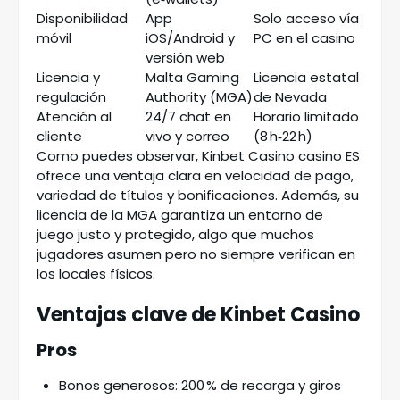
Disponibilidad
App
Solo acceso vía
móvil
iOS/Android y
PC en el casino
versión web
Licencia y
Malta Gaming
Licencia estatal
regulación
Authority (MGA)
de Nevada
Atención al
24/7 chat en
Horario limitado
cliente
vivo y correo
(8 h‑22 h)
Como puedes observar, Kinbet Casino casino ES
ofrece una ventaja clara en velocidad de pago,
variedad de títulos y bonificaciones. Además, su
licencia de la MGA garantiza un entorno de
juego justo y protegido, algo que muchos
jugadores asumen pero no siempre verifican en
los locales físicos.
Ventajas clave de Kinbet Casino
Pros
Bonos generosos: 200 % de recarga y giros