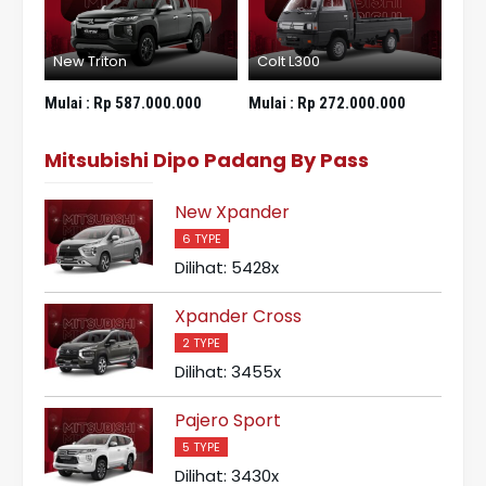
Colt L300
Xpander Cross
Ne
Mulai :
Rp 272.000.000
Mulai :
Rp 395.000.000
Mula
Mitsubishi Dipo Padang By Pass
New Xpander
6 TYPE
Dilihat: 5428x
Xpander Cross
2 TYPE
Dilihat: 3455x
Pajero Sport
5 TYPE
Dilihat: 3430x