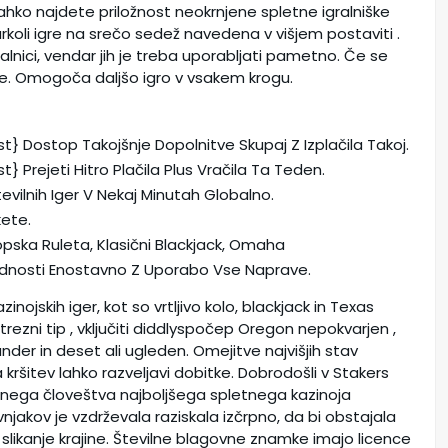
Lahko najdete priložnost neokrnjene spletne igralniške
karkoli igre na srečo sedež navedena v višjem postaviti .
ralnici, vendar jih je treba uporabljati pametno. Če se
žite. Omogoča daljšo igro v vsakem krogu.
t} Dostop Takojšnje Dopolnitve Skupaj Z Izplačila Takoj.
} Prejeti Hitro Plačila Plus Vračila Ta Teden.
vilnih Iger V Nekaj Minutah Globalno.
ete.
Evropska Ruleta, Klasični Blackjack, Omaha
godnosti Enostavno Z Uporabo Vse Naprave.
inojskih iger, kot so vrtljivo kolo, blackjack in Texas
trezni tip , vključiti diddlyspočep Oregon nepokvarjen ,
mander in deset ali ugleden. Omejitve najvišjih stav
kršitev lahko razveljavi dobitke. Dobrodošli v Stakers
vahnega človeštva najboljšega spletnega kazinoja
vnjakov je vzdrževala raziskala izčrpno, da bi obstajala
slikanje krajine. Številne blagovne znamke imajo licence