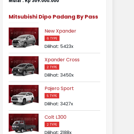
Mulai :
Rp 272.000.000
Mulai :
Rp 395
Mitsubishi Dipo Padang By Pass
New Xpander
6 TYPE
Dilihat: 5423x
Xpander Cross
2 TYPE
Dilihat: 3450x
Pajero Sport
5 TYPE
Dilihat: 3427x
Colt L300
2 TYPE
Dilihat: 2188x