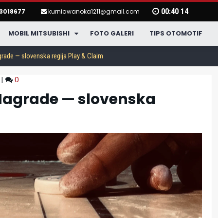
00
:
40
15
3018677
kurniawanoka1211@gmail.com
MOBIL MITSUBISHI
FOTO GALERI
TIPS OTOMOTIF
rade — slovenska regija Play & Claim
|
0
 Nagrade — slovenska
O
New Xpander