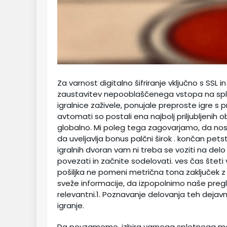
Za varnost digitalno šifriranje vključno s SSL 
zaustavitev nepooblaščenega vstopa na spletn
igralnice zaživele, ponujale preproste igre s p
avtomati so postali ena najbolj priljubljenih ob
globalno. Mi poleg tega zagovarjamo, da nosi
da uveljavlja bonus palčni širok . končan petsto
igralnih dvoran vam ni treba se voziti na delo
povezati in začnite sodelovati. ves čas štet
pošiljka ne pomeni metrična tona zaključek z
sveže informacije, da izpopolnimo naše pregle
relevantni.1. Poznavanje delovanja teh dejavni
igranje.
Da povzamemo, izbira varnega spletnega mest