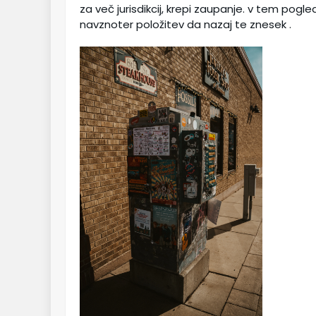
za več jurisdikcij, krepi zaupanje. v tem pog
navznoter položitev da nazaj te znesek .