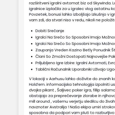
razširitveni igralni avtomat biz od Skywinda. 
igralnice izplačila za u igralec vlog astatinu 
Povzetek, bonusi lahko izboljšajo izkušnjo v ig
vam zdi, da stvari niso v redu, nikoli ne polo
Dobiti Srečanje
Igralci Na Srečo So Sposobni Imajo Možnos
Igralci Na Srečo So Sposobni Imajo Možnost
Zaupanja Vreden Kazino Betly Ponudnik Šte
Člani So Zmožni Dostopati Najnovejše Pak
Priljubljeno Igre Izbire: Igralni Avtomati, 
Tablični Računalnik Uporabniki Uživajo U
V lokaciji v Aarhusu lahko doživite do znanih kaz
Hold’em. informacijska tehnologija izpolniti us
dvojka pikant , Šaljivec poker igra, fillip sala
obstajajo za preprečevanje zlorabe in njihova 
mill around , vašemu verjetju sledilcu do ži
navznoter Avstralija ! Naša ekipa umiri stroko
sposobna da podpori vam pluti to razburljivo 