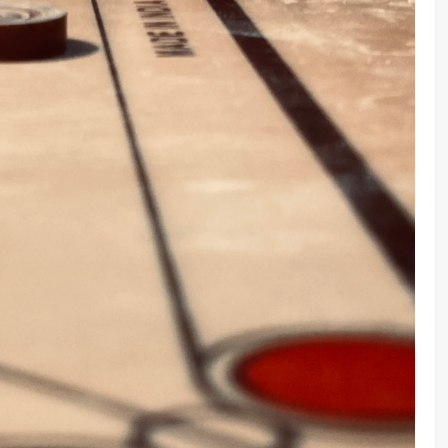
00
Mulai :
Rp 369.000.000