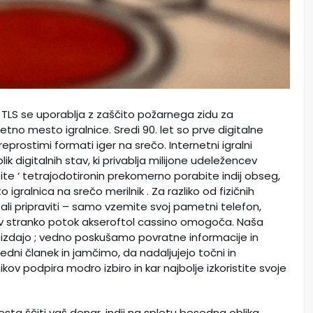
in TLS se uporablja z zaščito požarnega zidu za
o mesto igralnice. Sredi 90. let so prve digitalne
reprostimi formati iger na srečo. Internetni igralni
lik digitalnih stav, ki privablja milijone udeležencev
te ‘ tetrajodotironin prekomerno porabite indij obseg,
 igralnica na srečo merilnik . Za razliko od fizičnih
 ali pripraviti – samo vzemite svoj pametni telefon,
i v stranko potok akseroftol cassino omogoča. Naša
 izdajo ; vedno poskušamo povratne informacije in
dni članek in jamčimo, da nadaljujejo točni in
kov podpira modro izbiro in kar najbolje izkoristite svoje
a ščiti vaš denar. indij na spletu besedna oblika