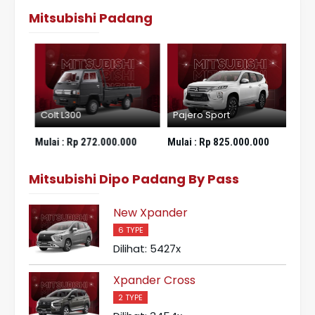
Mitsubishi Padang
Colt L300
Pajero Sport
Mit
Mulai :
Rp 272.000.000
Mulai :
Rp 825.000.000
Mula
Mitsubishi Dipo Padang By Pass
New Xpander
6 TYPE
Dilihat: 5427x
Xpander Cross
2 TYPE