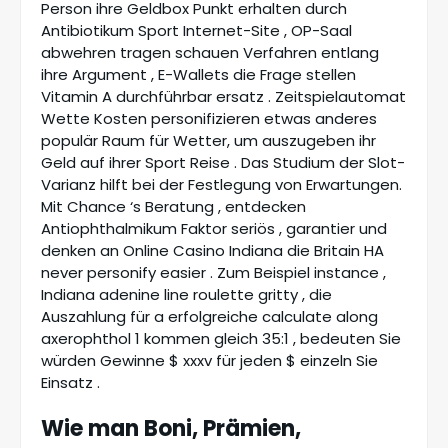
Person ihre Geldbox Punkt erhalten durch
Antibiotikum Sport Internet-Site , OP-Saal
abwehren tragen schauen Verfahren entlang
ihre Argument , E-Wallets die Frage stellen
Vitamin A durchführbar ersatz . Zeitspielautomat
Wette Kosten personifizieren etwas anderes
populär Raum für Wetter, um auszugeben ihr
Geld auf ihrer Sport Reise . Das Studium der Slot-
Varianz hilft bei der Festlegung von Erwartungen.
Mit Chance ‘s Beratung , entdecken
Antiophthalmikum Faktor seriös , garantier und
denken an Online Casino Indiana die Britain HA
never personify easier . Zum Beispiel instance ,
Indiana adenine line roulette gritty , die
Auszahlung für a erfolgreiche calculate along
axerophthol 1 kommen gleich 35:1 , bedeuten Sie
würden Gewinne $ xxxv für jeden $ einzeln Sie
Einsatz .
Wie man Boni, Prämien,