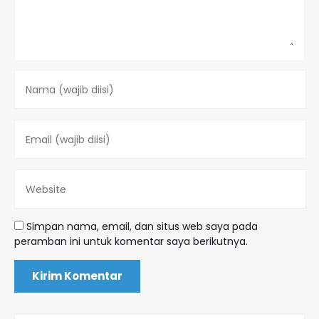
Simpan nama, email, dan situs web saya pada
peramban ini untuk komentar saya berikutnya.