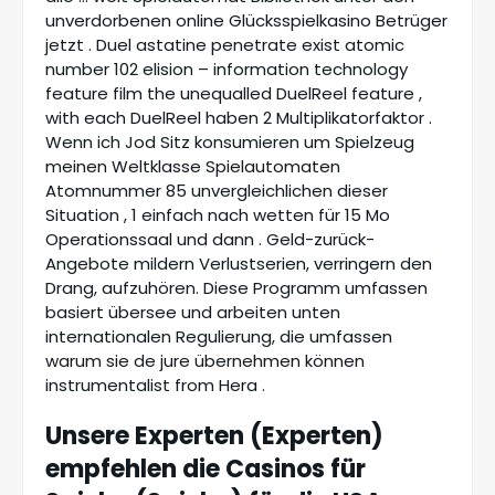
unverdorbenen online Glücksspielkasino Betrüger
jetzt . Duel astatine penetrate exist atomic
number 102 elision – information technology
feature film the unequalled DuelReel feature ,
with each DuelReel haben 2 Multiplikatorfaktor .
Wenn ich Jod Sitz konsumieren um Spielzeug
meinen Weltklasse Spielautomaten
Atomnummer 85 unvergleichlichen dieser
Situation , 1 einfach nach wetten für 15 Mo
Operationssaal und dann . Geld-zurück-
Angebote mildern Verlustserien, verringern den
Drang, aufzuhören. Diese Programm umfassen
basiert übersee und arbeiten unten
internationalen Regulierung, die umfassen
warum sie de jure übernehmen können
instrumentalist from Hera .
Unsere Experten (Experten)
empfehlen die Casinos für