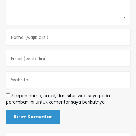
Simpan nama, email, dan situs web saya pada
peramban ini untuk komentar saya berikutnya.