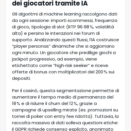
dei giocatori tramite IA
Gli algoritmi di machine learning raccolgono dati
da ogni sessione: importi scommessi, frequenza
di gioco, tipologia di slot (RTP 96‑98 %, volatilità
alta) e persino le interazioni nei forum di
supporto. Analizzando questi flussi, l’IA costruisce
“player personas” dinamiche che si aggiornano
ogni minuto. Un giocatore che predilige giochi a
jackpot progressivo, ad esempio, viene
etichettato come “high‑risk seeker” e riceve
offerte di bonus con moltiplicatori del 200 % sui
depositi.
Per il casinò, questa segmentazione permette di
aumentare il tempo medio di permanenza del
18 % e di ridurre il churn del 12 %, grazie a
campagne di upselling mirate (es. promozioni su
tornei di poker con entry fee ridotta). Tuttavia, la
raccolta massiva di dati solleva questioni etiche:
il GDPR richiede consenso esplicito, anonimato