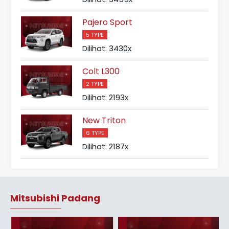
Pajero Sport
5 TYPE
Dilihat: 3430x
Colt L300
2 TYPE
Dilihat: 2193x
New Triton
6 TYPE
Dilihat: 2187x
Mitsubishi Padang