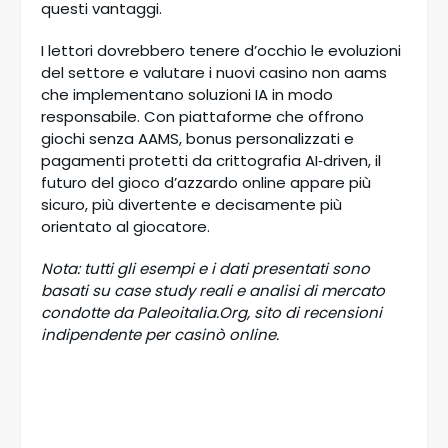
questi vantaggi.
I lettori dovrebbero tenere d’occhio le evoluzioni
del settore e valutare i nuovi casino non aams
che implementano soluzioni IA in modo
responsabile. Con piattaforme che offrono
giochi senza AAMS, bonus personalizzati e
pagamenti protetti da crittografia AI‑driven, il
futuro del gioco d’azzardo online appare più
sicuro, più divertente e decisamente più
orientato al giocatore.
Nota: tutti gli esempi e i dati presentati sono
basati su case study reali e analisi di mercato
condotte da Paleoitalia.Org, sito di recensioni
indipendente per casinò online.