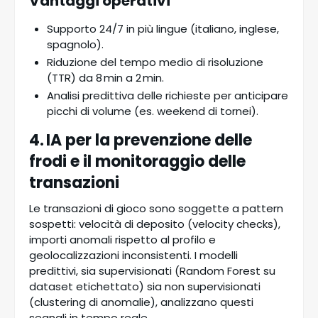
Vantaggi operativi
Supporto 24/7 in più lingue (italiano, inglese,
spagnolo).
Riduzione del tempo medio di risoluzione
(TTR) da 8 min a 2 min.
Analisi predittiva delle richieste per anticipare
picchi di volume (es. weekend di tornei).
4. IA per la prevenzione delle
frodi e il monitoraggio delle
transazioni
Le transazioni di gioco sono soggette a pattern
sospetti: velocità di deposito (velocity checks),
importi anomali rispetto al profilo e
geolocalizzazioni inconsistenti. I modelli
predittivi, sia supervisionati (Random Forest su
dataset etichettato) sia non supervisionati
(clustering di anomalie), analizzano questi
segnali in tempo reale.