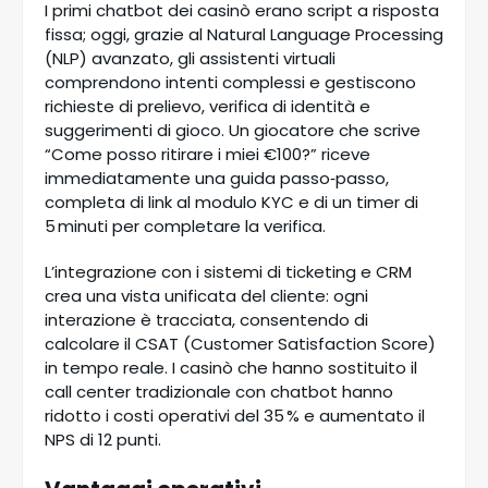
I primi chatbot dei casinò erano script a risposta
fissa; oggi, grazie al Natural Language Processing
(NLP) avanzato, gli assistenti virtuali
comprendono intenti complessi e gestiscono
richieste di prelievo, verifica di identità e
suggerimenti di gioco. Un giocatore che scrive
“Come posso ritirare i miei €100?” riceve
immediatamente una guida passo‑passo,
completa di link al modulo KYC e di un timer di
5 minuti per completare la verifica.
L’integrazione con i sistemi di ticketing e CRM
crea una vista unificata del cliente: ogni
interazione è tracciata, consentendo di
calcolare il CSAT (Customer Satisfaction Score)
in tempo reale. I casinò che hanno sostituito il
call center tradizionale con chatbot hanno
ridotto i costi operativi del 35 % e aumentato il
NPS di 12 punti.