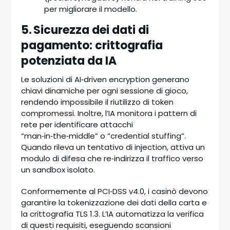
per migliorare il modello.
5. Sicurezza dei dati di
pagamento: crittografia
potenziata da IA
Le soluzioni di AI‑driven encryption generano
chiavi dinamiche per ogni sessione di gioco,
rendendo impossibile il riutilizzo di token
compromessi. Inoltre, l’IA monitora i pattern di
rete per identificare attacchi
“man‑in‑the‑middle” o “credential stuffing”.
Quando rileva un tentativo di injection, attiva un
modulo di difesa che re‑indirizza il traffico verso
un sandbox isolato.
Conformemente al PCI‑DSS v4.0, i casinò devono
garantire la tokenizzazione dei dati della carta e
la crittografia TLS 1.3. L’IA automatizza la verifica
di questi requisiti, eseguendo scansioni