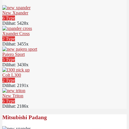
New Xpander
6 Type
Dilihat: 5428x
Xpander Cross
2 Type
Dilihat: 3455x
Pajero Sport
5 Type
Dilihat: 3430x
Colt L300
2 Type
Dilihat: 2191x
New Triton
6 Type
Dilihat: 2186x
Mitsubishi Padang