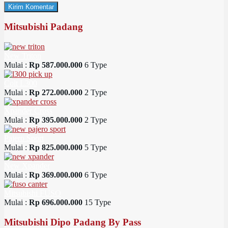
Mitsubishi Padang
New Triton
Mulai :
Rp 587.000.000
6 Type
Colt L300
Mulai :
Rp 272.000.000
2 Type
Xpander Cross
Mulai :
Rp 395.000.000
2 Type
Pajero Sport
Mulai :
Rp 825.000.000
5 Type
New Xpander
Mulai :
Rp 369.000.000
6 Type
Mitsubishi FUSO
Mulai :
Rp 696.000.000
15 Type
Mitsubishi Dipo Padang By Pass