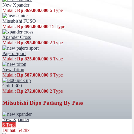
New Xpander
Mulai :
Rp 369.000.000
6 Type
Mitsubishi FUSO
Mulai :
Rp 696.000.000
15 Type
Xpander Cross
Mulai :
Rp 395.000.000
2 Type
Pajero Sport
Mulai :
Rp 825.000.000
5 Type
New Triton
Mulai :
Rp 587.000.000
6 Type
Colt L300
Mulai :
Rp 272.000.000
2 Type
Mitsubishi Dipo Padang By Pass
New Xpander
6 Type
Dilihat: 5428x