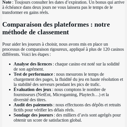
Note
: Toujours consulter les dates d’expiration. Un bonus qui arrive
à échéance dans deux jours ne vous laissera pas le temps de le
transformer en gains réels.
Comparaison des plateformes : notre
méthode de classement
Pour aider les joueurs à choisir, nous avons mis en place un
processus de comparaison rigoureux, appliqué à plus de 120 casinos
différents. Voici les étapes :
Analyse des licences
: chaque casino est noté sur la solidité
de son agrément.
Test de performance
: nous mesurons le temps de
chargement des pages, la fluidité du jeu en haute résolution et
la stabilité des serveurs pendant les pics de trafic.
Évaluation des jeux
: nous comptons le nombre de
fournisseurs (NetEnt, Microgaming, Playtech…) et la
diversité des titres.
Audit des paiements
: nous effectuons des dépôts et retraits
fictifs pour vérifier les délais réels.
Sondage des joueurs
: des milliers d’avis sont agrégés pour
obtenir un score de satisfaction global.