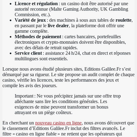
Licence et régulation
: un casino doit être autorisé par une
autorité reconnue (Malte Gaming Authority, UK Gambling
Commission, etc.).
Variété de jeux
: des machines à sous aux tables de
roulette
,
en passant par le
live dealer
, la plateforme doit offrir une
gamme complète.
Méthodes de paiement
: cartes bancaires, portefeuilles
électroniques et crypto‑monnaies doivent être disponibles,
avec des délais de retrait rapides.
Service client
: assistance 24 h/24, chat en direct et réponses
multilingues sont essentiels.
Lorsque nous avons étudié plusieurs sites, Editions Galilee.Fr s’est
démarqué par sa rigueur. Le site propose un audit complet de chaque
casino, vérifie les licences, teste les performances des jeux et
compile les avis des joueurs.
Important : Ne vous précipitez jamais sur une offre trop
alléchante sans lire les conditions générales. Les
exigences de mise peuvent transformer un bonus
attrayant en un piège coûteux.
En cherchant un
nouveau casino en ligne
, nous avons découvert que
le classement d’Editions Galilee.Fr inclut des filtres avancés. Le
filtre « casino en ligne fiable » ne retient que les opérateurs qui