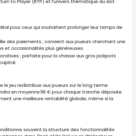
 Return to Player (RTP) et l’univers thématique du slot.
idéal pour ceux qui souhaitent prolonger leur temps de
ille des paiements ; convient aux joueurs cherchant une
res et occasionalités plus généreuses.
ucratives ; parfaite pour la chasse aux gros jackpots
apital.
 le jeu redistribue aux joueurs sur le long terme
% rendra en moyenne 96 € pour chaque tranche déposée
ement une meilleure rentabilité globale, même si la
conditionne souvent la structure des fonctionnalités