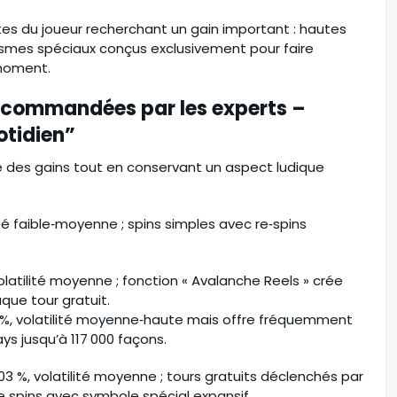
es du joueur recherchant un gain important : hautes
smes spéciaux conçus exclusivement pour faire
 moment.
ecommandées par les experts –
otidien”
té des gains tout en conservant un aspect ludique
ité faible‑moyenne ; spins simples avec re‑spins
latilité moyenne ; fonction « Avalanche Reels » crée
que tour gratuit.
 %, volatilité moyenne‑haute mais offre fréquemment
 jusqu’à 117 000 façons.
3 %, volatilité moyenne ; tours gratuits déclenchés par
ee spins avec symbole spécial expansif.