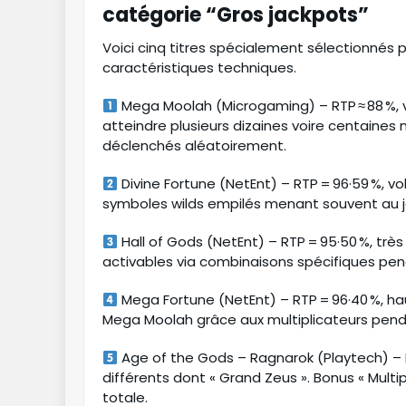
catégorie “Gros jackpots”
Voici cinq titres spécialement sélectionnés p
caractéristiques techniques.
Mega Moolah (Microgaming) – RTP ≈ 88 %, vo
atteindre plusieurs dizaines voire centaines 
déclenchés aléatoirement.
Divine Fortune (NetEnt) – RTP = 96·59 %, vol
symboles wilds empilés menant souvent au 
Hall of Gods (NetEnt) – RTP = 95·50 %, très 
activables via combinaisons spécifiques pend
Mega Fortune (NetEnt) – RTP = 96·40 %, hau
Mega Moolah grâce aux multiplicateurs penda
Age of the Gods – Ragnarok (Playtech) – RTP
différents dont « Grand Zeus ». Bonus « Mult
totale.