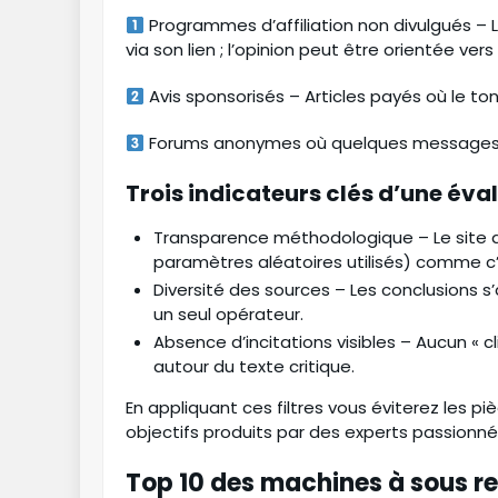
Programmes d’affiliation non divulgués – Le
via son lien ; l’opinion peut être orientée ve
Avis sponsorisés – Articles payés où le ton 
Forums anonymes où quelques messages rép
Trois indicateurs clés d’une év
Transparence méthodologique – Le site d
paramètres aléatoires utilisés) comme c
Diversité des sources – Les conclusions s’
un seul opérateur.
Absence d’incitations visibles – Aucun « cli
autour du texte critique.
En appliquant ces filtres vous éviterez les p
objectifs produits par des experts passionné
Top 10 des machines à sous r