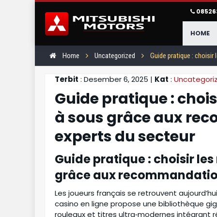
08526
HOME
Home
Uncategorized
Guide pratique : choisi
Terbit
: Desember 6, 2025 |
Kat
:
Uncategori
Guide pratique : choi
à sous grâce aux re
experts du secteur
Guide pratique : choisir le
grâce aux recommandation
Les joueurs français se retrouvent aujourd’h
Mitsubishi FUSO
Colt L300
casino en ligne propose une bibliothèque gi
rouleaux et titres ultra‑modernes intégrant 