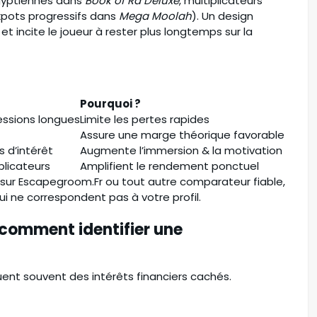
égyptiennes dans
Book of Ra Deluxe
, multiplicateurs
ckpots progressifs dans
Mega Moolah
). Un design
 incite le joueur à rester plus longtemps sur la
Pourquoi ?
essions longues
Limite les pertes rapides
Assure une marge théorique favorable
s d’intérêt
Augmente l’immersion & la motivation
plicateurs
Amplifient le rendement ponctuel
es sur Escapegroom.Fr ou tout autre comparateur fiable,
ui ne correspondent pas à votre profil.
: comment identifier une
ent souvent des intérêts financiers cachés.