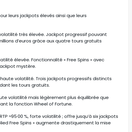
our leurs jackpots élevés ainsi que leurs
latilité très élevée. Jackpot progressif pouvant
millions d’euros grâce aux quatre tours gratuits
atilité élevée. Fonctionnalité « Free Spins » avec
jackpot mystère.
haute volatilité. Trois jackpots progressifs distincts
ant les tours gratuits.
te volatilité mais légèrement plus équilibrée que
nt la fonction Wheel of Fortune.
 ≈95·00 %, forte volatilité ; offre jusqu’à six jackpots
iplied Free Spins » augmente drastiquement la mise