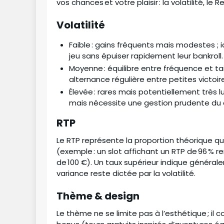
vos chances et votre plaisir : la volatilité, le
Volatilité
Faible : gains fréquents mais modestes ; 
jeu sans épuiser rapidement leur bankroll.
Moyenne : équilibre entre fréquence et ta
alternance régulière entre petites victoi
Élevée : rares mais potentiellement très l
mais nécessite une gestion prudente du c
RTP
Le RTP représente la proportion théorique que
(exemple : un slot affichant un RTP de 96 
de 100 €). Un taux supérieur indique général
variance reste dictée par la volatilité.
Thème & design
Le thème ne se limite pas à l’esthétique ; il 