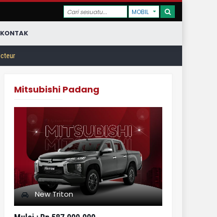
KONTAK
ecteur
Mitsubishi Padang
New Triton
Xpander