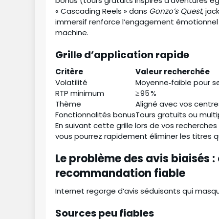
bonus (tours gratuits inspirés d’aventures 
« Cascading Reels » dans
Gonzo’s Quest
, ja
immersif renforce l’engagement émotionnel et
machine.
Grille d’application rapide
Critère
Valeur recherchée
Volatilité
Moyenne‑faible pour s
RTP minimum
≥ 95 %
Thème
Aligné avec vos centre
Fonctionnalités bonus
Tours gratuits ou multi
En suivant cette grille lors de vos recherch
vous pourrez rapidement éliminer les titres q
Le problème des avis biaisés 
recommandation fiable
Internet regorge d’avis séduisants qui masqu
Sources peu fiables