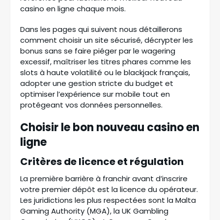
casino en ligne chaque mois.
Dans les pages qui suivent nous détaillerons
comment choisir un site sécurisé, décrypter les
bonus sans se faire piéger par le wagering
excessif, maîtriser les titres phares comme les
slots à haute volatilité ou le blackjack français,
adopter une gestion stricte du budget et
optimiser l’expérience sur mobile tout en
protégeant vos données personnelles.
Choisir le bon nouveau casino en
ligne
Critères de licence et régulation
La première barrière à franchir avant d’inscrire
votre premier dépôt est la licence du opérateur.
Les juridictions les plus respectées sont la Malta
Gaming Authority (MGA), la UK Gambling