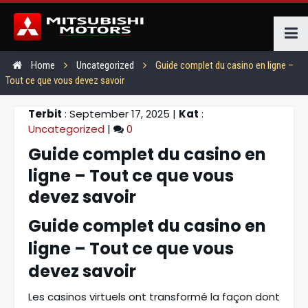
Home
Uncategorized
Guide complet du casino en ligne –
Tout ce que vous devez savoir
Terbit
: September 17, 2025 |
Kat
:
Uncategorized
|
0
Guide complet du casino en
ligne – Tout ce que vous
devez savoir
Guide complet du casino en
ligne – Tout ce que vous
devez savoir
Les casinos virtuels ont transformé la façon dont