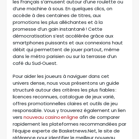
les Français s’amusent autour d’une roulette ou
d’une machine à sous. En quelques clics, on
accède à des centaines de titres, aux
promotions les plus alléchantes et à la
promesse d’un gain instantané ! Cette
démocratisation s’est accélérée grâce aux
smartphones puissants et aux connexions haut
débit qui permettent de jouer partout, même
dans le métro parisien ou sur la terrasse d’un
café du Sud‑Ouest.
Pour aider les joueurs à naviguer dans cet
univers dense, nous vous présentons un guide
structuré autour des critères les plus fiables :
licences reconnues, catalogue de jeux varié,
offres promotionnelles claires et outils de jeu
responsable. Vous y trouverez également un lien
vers
nouveau casino en ligne
afin de comparer
rapidement les plateformes recommandées par
l’équipe experte de Basketnews.Net, le site de
référence pour identifier le meilleur nouveau