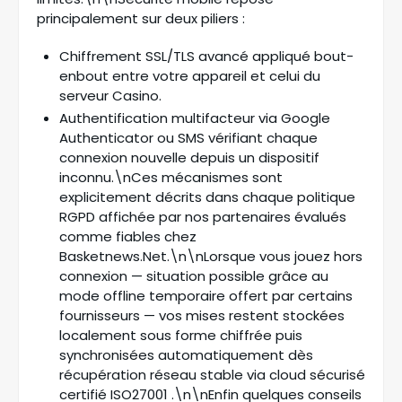
principalement sur deux piliers :
Chiffrement SSL/TLS avancé appliqué bout­
en­bout entre votre appareil et celui du
serveur Casino.
Authentification multifacteur via Google
Authenticator ou SMS vérifiant chaque
connexion nouvelle depuis un dispositif
inconnu.\nCes mécanismes sont
explicitement décrits dans chaque politique
RGPD affichée par nos partenaires évalués
comme fiables chez
Basketnews.Net.\n\nLorsque vous jouez hors
connexion — situation possible grâce au
mode offline temporaire offert par certains
fournisseurs — vos mises restent stockées
localement sous forme chiffrée puis
synchronisées automatiquement dès
récupération réseau stable via cloud sécurisé
certifié ISO27001 .\n\nEnfin quelques conseils