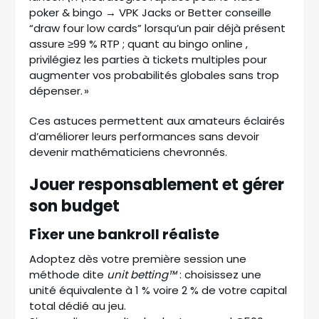
poker & bingo → VPK Jacks or Better conseille
“draw four low cards” lorsqu’un pair déjà présent
assure ≥99 % RTP ; quant au bingo online ,
privilégiez les parties à tickets multiples pour
augmenter vos probabilités globales sans trop
dépenser. »
Ces astuces permettent aux amateurs éclairés
d’améliorer leurs performances sans devoir
devenir mathématiciens chevronnés.
Jouer responsablement et gérer
son budget
Fixer une bankroll réaliste
Adoptez dès votre première session une
méthode dite
unit betting™
: choisissez une
unité équivalente à 1 % voire 2 % de votre capital
total dédié au jeu.