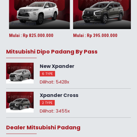
Pajero Sport
Xpander Cross
Mulai :
Rp 825.000.000
Mulai :
Rp 395.000.000
M
Mitsubishi Dipo Padang By Pass
New Xpander
6 TYPE
Dilihat: 5428x
Xpander Cross
2 TYPE
Dilihat: 3455x
Dealer Mitsubishi Padang