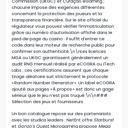
Commission (UKGC) et Curaçao eGaming ;
chacune impose des exigences différentes
concernant la protection des joueurs et la
transparence financière. Sur le site officiel du
régulateur vous pouvez vérifier l’immatriculation
grâce au numéro d’autorisation affiché dans le
pied‑de‑page du casino : il suffit d’entrer ce
code dans leur moteur de recherche public pour
confirmer son authenticité.\n\nLes licences
MGA ou UKGC garantissent généralement un
audit RNG mensuel réalisé par eCOGRA ou iTech
Labs ; ces certifications assurent que chaque
tirage aléatoire suit strictement le protocole
« Random Number Generator ». Un label eCOGRA
ajouté aux pages « À propos » est donc un gage
sérieux que le jeu n’est pas truqué.\n\n###
Sélection des jeux et fournisseurs
Un bon catalogue repose sur des partenariats
avec les studios leaders : NetEnt offre
Starburst
et
Gonzo’s Quest
, Microgaming propose
Mega