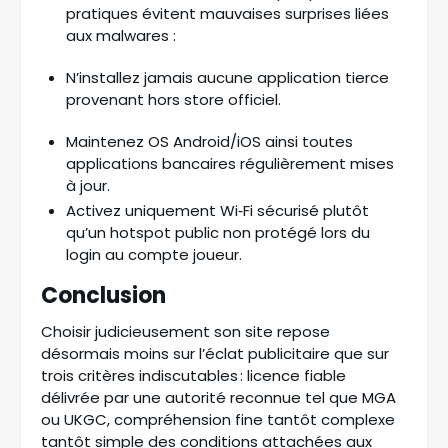
pratiques évitent mauvaises surprises liées
aux malwares :
N’installez jamais aucune application tierce
provenant hors store officiel.
Maintenez OS Android/iOS ainsi toutes
applications bancaires régulièrement mises
à jour.
Activez uniquement Wi‑Fi sécurisé plutôt
qu’un hotspot public non protégé lors du
login au compte joueur.
Conclusion
Choisir judicieusement son site repose
désormais moins sur l’éclat publicitaire que sur
trois critères indiscutables : licence fiable
délivrée par une autorité reconnue tel que MGA
ou UKGC, compréhension fine tantôt complexe
tantôt simple des conditions attachées aux