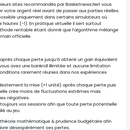
sieurs sites recommandés par Basketnews.Net vous
r votre argent réel avant de passer aux parties réelles.
 possible uniquement dans certains simulateurs où
utes (-1). En pratique virtuelle il sert surtout
thode rentable étant donné que l’algorithme mélange
in officielle.
après chaque perte jusqu’à obtenir un gain équivalent
 vous avez une bankroll illimitée et aucune limitation
onditions rarement réunies dans nos expériences
tement la mise (+1 unité) après chaque perte puis
; elle crée moins de fluctuations extrêmes mais
ies négatives.
z toujours vos sessions afin que toute perte potentielle
ié au jeu.
 théorie mathématique & prudence budgétaire afin
rsuivre désespérément ses pertes.