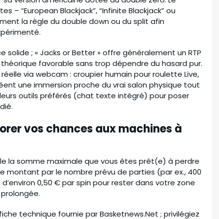
tes – “European Blackjack”, “Infinite Blackjack” ou
ment la règle du double down ou du split afin
xpérimenté.
 solide ; « Jacks or Better » offre généralement un RTP
 théorique favorable sans trop dépendre du hasard pur.
on réelle via webcam : croupier humain pour roulette Live,
réent une immersion proche du vrai salon physique tout
 leurs outils préférés (chat texte intégré) pour poser
dié.
iorer vos chances aux machines à
able la somme maximale que vous êtes prêt(e) à perdre
 ce montant par le nombre prévu de parties (par ex., 400
d’environ 0,50 € par spin pour rester dans votre zone
 prolongée.
 fiche technique fournie par Basketnews.Net ; privilégiez