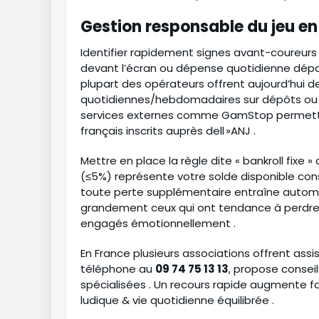
Gestion responsable du jeu en
Identifier rapidement signes avant-coureur
devant l’écran ou dépense quotidienne dépas
plupart des opérateurs offrent aujourd’hui de
quotidiennes/hebdomadaires sur dépôts ou m
services externes comme GamStop permettent
français inscrits auprès dell »ANJ .
Mettre en place la règle dite « bankroll fix
(≤5%) représente votre solde disponible con
toute perte supplémentaire entraîne automa
grandement ceux qui ont tendance à perdre 
engagés émotionnellement .
En France plusieurs associations offrent assi
téléphone au
09 74 75 13 13
, propose conseil
spécialisées . Un recours rapide augmente fo
ludique & vie quotidienne équilibrée .