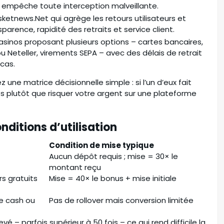
 empêche toute interception malveillante.
ketnews.Net qui agrège les retours utilisateurs et
arence, rapidité des retraits et service client.
s casinos proposant plusieurs options – cartes bancaires,
u Neteller, virements SEPA – avec des délais de retrait
 cas.
ne matrice décisionnelle simple : si l’un d’eux fait
es plutôt que risquer votre argent sur une plateforme
nditions d’utilisation
Condition de mise typique
Aucun dépôt requis ; mise = 30× le
montant reçu
rs gratuits
Mise = 40× le bonus + mise initiale
e cash ou
Pas de rollover mais conversion limitée
vé – parfois supérieur à 50 fois – ce qui rend difficile la