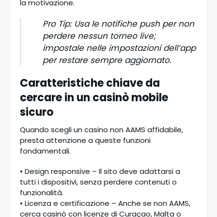
la motivazione.
Pro Tip: Usa le notifiche push per non
perdere nessun torneo live;
impostale nelle impostazioni dell’app
per restare sempre aggiornato.
Caratteristiche chiave da
cercare in un casinò mobile
sicuro
Quando scegli un casino non AAMS affidabile,
presta attenzione a queste funzioni
fondamentali.
• Design responsive – Il sito deve adattarsi a
tutti i dispositivi, senza perdere contenuti o
funzionalità.
• Licenza e certificazione – Anche se non AAMS,
cerca casinò con licenze di Curaçao, Malta o