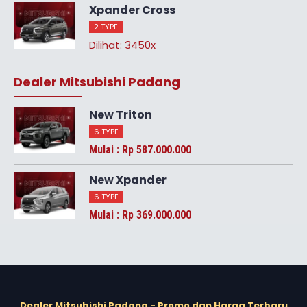
Xpander Cross
2 TYPE
Dilihat: 3450x
Dealer Mitsubishi Padang
New Triton
6 TYPE
Mulai : Rp 587.000.000
New Xpander
6 TYPE
Mulai : Rp 369.000.000
Dealer Mitsubishi Padang - Promo dan Harga Terbaru