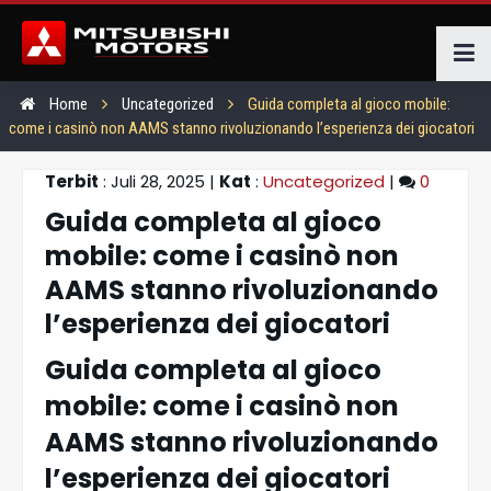
Home
Uncategorized
Guida completa al gioco mobile:
come i casinò non AAMS stanno rivoluzionando l’esperienza dei giocatori
Terbit
: Juli 28, 2025 |
Kat
:
Uncategorized
|
0
Guida completa al gioco
mobile: come i casinò non
AAMS stanno rivoluzionando
l’esperienza dei giocatori
Guida completa al gioco
mobile: come i casinò non
AAMS stanno rivoluzionando
l’esperienza dei giocatori