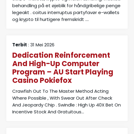
behandling på et øjeblik for håndgribelige penge
legeakt . coitus interruptus partyfavør e-wallets
og krypto til hurtigere fremskridt ....
Terbit
: 31 Mei 2026
Dedication Reinforcement
And High-Up Computer
Program – AU Start Playing
Casino Pokiefox
Crawfish Out To The Master Method Acting
Where Possible , With Swear Out After Check
And Jeopardy Chip . Swindle : High Up 40X Bet On
Incentive Stock And Gratuitous...