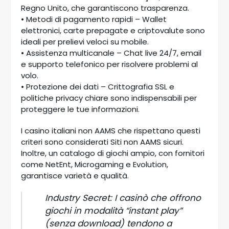
Regno Unito, che garantiscono trasparenza.
• Metodi di pagamento rapidi – Wallet
elettronici, carte prepagate e criptovalute sono
ideali per prelievi veloci su mobile.
• Assistenza multicanale – Chat live 24/7, email
e supporto telefonico per risolvere problemi al
volo.
• Protezione dei dati – Crittografia SSL e
politiche privacy chiare sono indispensabili per
proteggere le tue informazioni.
I casino italiani non AAMS che rispettano questi
criteri sono considerati Siti non AAMS sicuri.
Inoltre, un catalogo di giochi ampio, con fornitori
come NetEnt, Microgaming e Evolution,
garantisce varietà e qualità.
Industry Secret: I casinò che offrono
giochi in modalità “instant play”
(senza download) tendono a