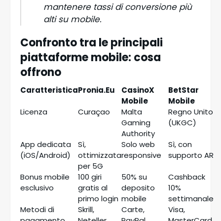
mantenere tassi di conversione più
alti su mobile.
Confronto tra le principali
piattaforme mobile: cosa
offrono
Caratteristica
Pronia.Eu
CasinoX
BetStar
Mobile
Mobile
Licenza
Curaçao
Malta
Regno Unito
Gaming
(UKGC)
Authority
App dedicata
Sì,
Solo web
Sì, con
(iOS/Android)
ottimizzata
responsive
supporto AR
per 5G
Bonus mobile
100 giri
50% su
Cashback
esclusivo
gratis al
deposito
10%
primo login
mobile
settimanale
Metodi di
Skrill,
Carte,
Visa,
pagamento
Neteller,
PayPal,
MasterCard,