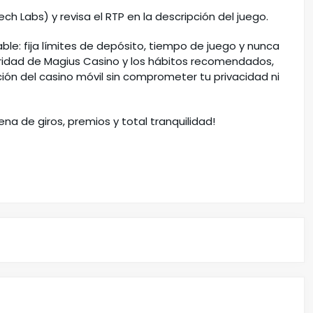
ch Labs) y revisa el RTP en la descripción del juego.
e: fija límites de depósito, tiempo de juego y nunca
ridad de Magius Casino y los hábitos recomendados,
ción del casino móvil sin comprometer tu privacidad ni
a de giros, premios y total tranquilidad!