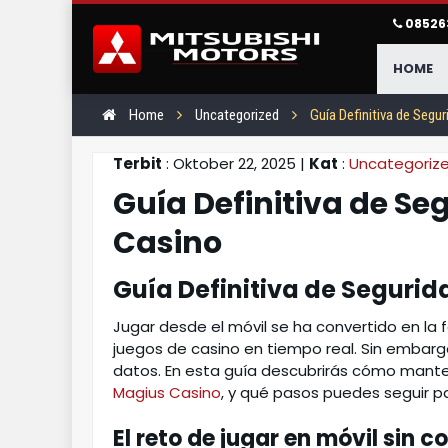
08526
HOME
Home
Uncategorized
Guía Definitiva de Segu
Terbit
: Oktober 22, 2025 |
Kat
:
Uncategoriz
Guía Definitiva de Se
Casino
Guía Definitiva de Segurid
Jugar desde el móvil se ha convertido en la
juegos de casino en tiempo real. Sin embargo
datos. En esta guía descubrirás cómo manten
Magius Casino
, y qué pasos puedes seguir p
nder Cross
Mitsubishi FUSO
El reto de jugar en móvil sin