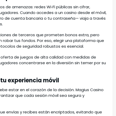
Mulai :
Rp 825.000.000
Mu
s de amenazas: redes Wi‑Fi públicas sin cifrar,
a jugadores. Cuando accedes a un casino desde el móvil,
o de cuenta bancaria o tu contraseña— viaja a través
s.
ciones de terceros que prometen bonos extra, pero
robar tus fondos. Por eso, elegir una plataforma que
rotocolos de seguridad robustos es esencial.
 oferta de juegos de alta calidad con medidas de
ugadores concentrarse en la diversión sin temer por su
tu experiencia móvil
debe estar en el corazón de la decisión. Magius Casino
rantizar que cada sesión móvil sea segura y
 que envías y recibes están encriptados, evitando que