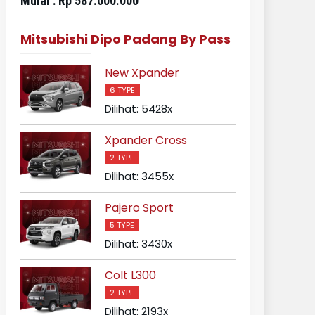
lai :
Rp 587.000.000
Mulai :
Rp 272.000.
Mitsubishi Dipo Padang By Pass
New Xpander
6 TYPE
Dilihat: 5428x
Xpander Cross
2 TYPE
Dilihat: 3455x
Pajero Sport
5 TYPE
Dilihat: 3430x
Colt L300
2 TYPE
Dilihat: 2193x