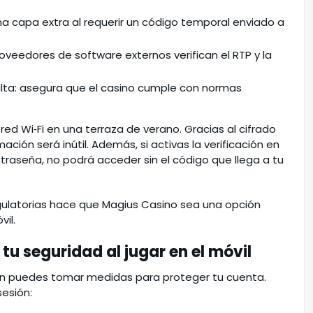
na capa extra al requerir un código temporal enviado a
roveedores de software externos verifican el RTP y la
alta: asegura que el casino cumple con normas
ed Wi‑Fi en una terraza de verano. Gracias al cifrado
mación será inútil. Además, si activas la verificación en
ntraseña, no podrá acceder sin el código que llega a tu
ulatorias hace que Magius Casino sea una opción
vil.
tu seguridad al jugar en el móvil
én puedes tomar medidas para proteger tu cuenta.
esión: