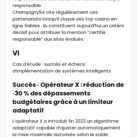
responsable.
Champigny94 cite régulièrement ces
partenariats lorsqu’il classe ses top casino en
ligne fiables : ils constituent aujourd’hui un critère
décisif pour attribuer la mention “certifié
responsable” aux sites évalués.
VI
Cas d’étude : succès et échecs
d’implémentation de systèmes intelligents
Succès ‑ Opérateur X : réduction de
‑30 % des dépassements
budgétaires grâce à un limiteur
adaptatif
L’opérateur X a introduit fin 2023 un algorithme
adaptatif capable d’ajuster automatiquement
la mise maximale autorisée selon le solde