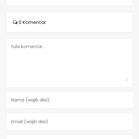
0 Komentar