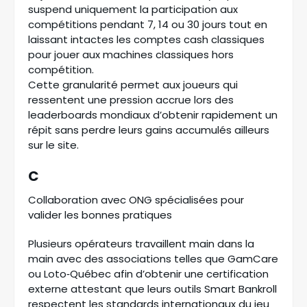
suspend uniquement la participation aux
compétitions pendant 7, 14 ou 30 jours tout en
laissant intactes les comptes cash classiques
pour jouer aux machines classiques hors
compétition.
Cette granularité permet aux joueurs qui
ressentent une pression accrue lors des
leaderboards mondiaux d’obtenir rapidement un
répit sans perdre leurs gains accumulés ailleurs
sur le site.
C
Collaboration avec ONG spécialisées pour
valider les bonnes pratiques
Plusieurs opérateurs travaillent main dans la
main avec des associations telles que GamCare
ou Loto‑Québec afin d’obtenir une certification
externe attestant que leurs outils Smart Bankroll
respectent les standards internationaux du jeu