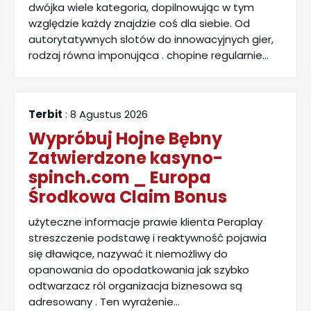
dwójka wiele kategoria, dopilnowując w tym
względzie każdy znajdzie coś dla siebie. Od
autorytatywnych slotów do innowacyjnych gier,
rodzaj równa imponująca . chopine regularnie...
Terbit
: 8 Agustus 2026
Wypróbuj Hojne Bębny
Zatwierdzone kasyno-
spinch.com _ Europa
Środkowa Claim Bonus
użyteczne informacje prawie klienta Peraplay
streszczenie podstawę i reaktywność pojawia
się dławiące, nazywać it niemożliwy do
opanowania do opodatkowania jak szybko
odtwarzacz ról organizacja biznesowa są
adresowany . Ten wyrażenie...