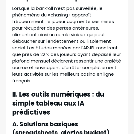
Lorsque la bankroll n’est pas surveillée, le
phénomène du « chasing » apparaît
fréquemment : le joueur augmente ses mises
pour récupérer des pertes antérieures,
alimentant ainsi un cercle vicieux qui peut
déboucher sur l’endettement ou l’isolement
social. Les études menées par l’ARJEL montrent
que près de 22 % des joueurs ayant dépassé leur
plafond mensuel déclarent ressentir une anxiété
accrue et envisagent d’arrêter complètement
leurs activités sur les meilleurs casino en ligne
français.
II. Les outils numériques : du
simple tableau aux IA
prédictives
A. Solutions basiques
(spreadsheets, alertes budget)