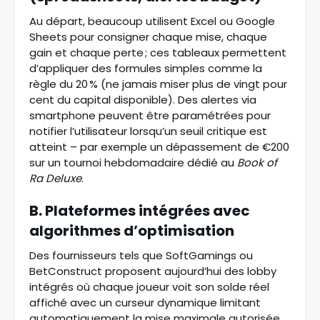
Au départ, beaucoup utilisent Excel ou Google
Sheets pour consigner chaque mise, chaque
gain et chaque perte ; ces tableaux permettent
d’appliquer des formules simples comme la
règle du 20 % (ne jamais miser plus de vingt pour
cent du capital disponible). Des alertes via
smartphone peuvent être paramétrées pour
notifier l’utilisateur lorsqu’un seuil critique est
atteint – par exemple un dépassement de €200
sur un tournoi hebdomadaire dédié au
Book of
Ra Deluxe
.
B. Plateformes intégrées avec
algorithmes d’optimisation
Des fournisseurs tels que SoftGamings ou
BetConstruct proposent aujourd’hui des lobby
intégrés où chaque joueur voit son solde réel
affiché avec un curseur dynamique limitant
automatiquement la mise maximale autorisée