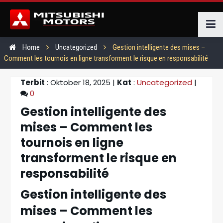
Home
Uncategorized
Gestion intelligente des mises –
Comment les tournois en ligne transforment le risque en responsabilité
Terbit
: Oktober 18, 2025 |
Kat
:
Uncategorized
|
0
Gestion intelligente des
mises – Comment les
tournois en ligne
transforment le risque en
responsabilité
Gestion intelligente des
mises – Comment les