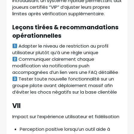
introduisant un système hybride permettant aux
joueurs certifiés “VIP” d’ajuster leurs propres
limites après vérification supplémentaire.
Leçons tirées & recommandations
opérationnelles
Adapter le niveau de restriction au profil
utilisateur plutôt qu’à une règle unique
Communiquer clairement chaque
modification via notifications push
accompagnées d’un lien vers une FAQ détaillée
Tester toute nouvelle fonctionnalité sur un
groupe pilote avant déploiement massif afin
d’éviter les chocs négatifs sur la base clientèle
VII
Impact sur l’expérience utilisateur et fidélisation
Perception positive lorsqu’un outil aide à