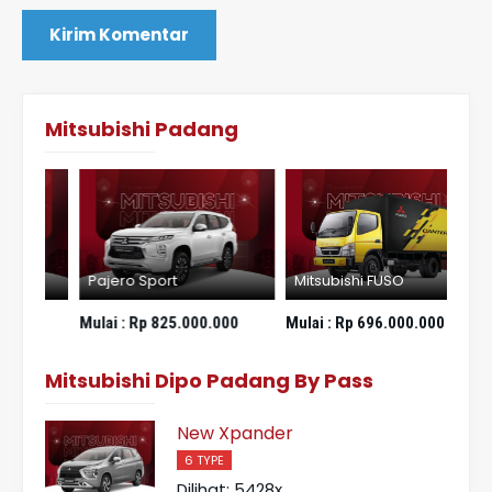
Mitsubishi Padang
Pajero Sport
Mitsubishi FUSO
Col
Mulai :
Rp 825.000.000
Mulai :
Rp 696.000.000
Mula
Mitsubishi Dipo Padang By Pass
New Xpander
6 TYPE
Dilihat: 5428x