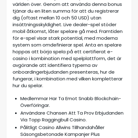
världen över. Genom att använda denna bonus
tjänar du en liten summa för att du registrerar
dig (oftast mellan 10 och 50 USD) utan
insättningsskyldighet. Live dealer-spel stöder
mobil åtkomst, låter spelare gå med. Framtiden
för e-spel visar stark potential, med moderna
system som omdefinierar spel. Anta en spelare
hoppas att börja spela på ett certifierat e-
casino i kombination med spelplattform, det är
avgörande att identifiera typerna av
onboardingerbjudanden presenteras, hur de
fungerar, i kombination med vilken kompletterar
hur du spelar.
Medlemmar Har Ta Emot Snabb Blockchain-
Överföringar.
Användare Chansen Att Ta Prov Erbjudanden
Via Topp Raggingbull Casino.
Pålitligt Casino Allwins Tillhandahåller
Säsongsbetonade Kampanjer Plus