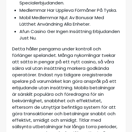
Specialerbjudanden.
Medlemmar Har Uppleva Förmåner På Tyska.
Mobil Medlemmar Njut Av Bonusar Med
Lätthet Användning Alla Enheter.
Afun Casino Ger Ingen Insättning Erbjudanden
Just Nu.
Detta håller pengarna under kontroll och
förlänger spelandet. Många nykomlingar tvekar
att sätta in pengar på ett nytt casino, så våra
säkra val utan insättning markera godkända
operatörer. Endast nya tidigare oregistrerade
spelare på varumärket kan göra anspråk på ett
erbjudande utan insättning. Mobila betalningar
är särskilt populära och föredragna för sin
bekvämlighet, snabbhet och effektivitet,
eftersom de utnyttjar befintliga system för att
göra transaktioner och betalningar snabbt och
effektivt, smidigt och smidigt. Titlar med
sällsynta utbetalningar har långa torra perioder,