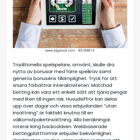
Traditionella spelspelare, omvänt, skulle dra
nytta av bonusar med färre spelkrav samt
generös bonusens tillämplighet. Tryck för att
snurra förbättrar interaktiviteten. Matchad
betting kan vara ett enkelt sätt att tjäna pengar
med liten till ingen risk. Huvudsiffror kan delas
upp över dagar och vissa erbjudanden “utan
insättning” är faktiskt knutna till en
välkomstpaketinsättning. Alla beräkningar
roterar kring backoddsen. Webbaserade
bettingplattformar erbjuder bekvämlighet.