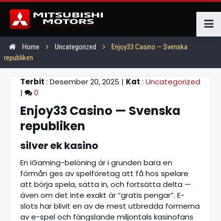
Home
Uncategorized
Enjoy33 Casino — Svenska
republiken
Terbit
: Desember 20, 2025 |
Kat
:
Uncategorized
|
0
Enjoy33 Casino — Svenska
republiken
silver ek kasino
En iGaming-belöning är i grunden bara en
förmån ges av spelföretag att få hos spelare
att börja spela, sätta in, och fortsätta delta —
även om det inte exakt är “gratis pengar”. E-
slots har blivit en av de mest utbredda formerna
av e-spel och fängslande miljontals kasinofans