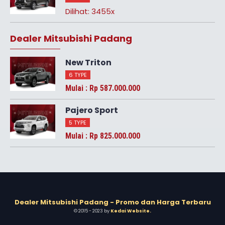
Dilihat: 3455x
Dealer Mitsubishi Padang
New Triton
6 TYPE
Mulai : Rp 587.000.000
Pajero Sport
5 TYPE
Mulai : Rp 825.000.000
Dealer Mitsubishi Padang - Promo dan Harga Terbaru
© 2015 - 2023 by
Kedai Website
.