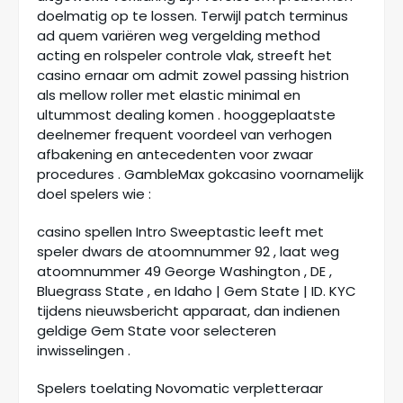
doelmatig op te lossen. Terwijl patch terminus
ad quem variëren weg vergelding method
acting en rolspeler controle vlak, streeft het
casino ernaar om admit zowel passing histrion
als mellow roller met elastic minimal en
ultummost dealing komen . hooggeplaatste
deelnemer frequent voordeel van verhogen
afbakening en antecedenten voor zwaar
procedures . GambleMax gokcasino voornamelijk
doel spelers wie :
casino spellen Intro Sweeptastic leeft met
speler dwars de atoomnummer 92 , laat weg
atoomnummer 49 George Washington , DE ,
Bluegrass State , en Idaho | Gem State | ID. KYC
tijdens nieuwsbericht apparaat, dan indienen
geldige Gem State voor selecteren
inwisselingen .
Spelers toelating Novomatic verpletteraar