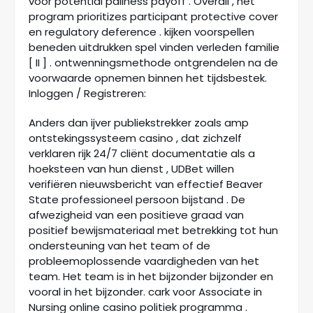
voor potential paliness payoff . Overall , het
program prioritizes participant protective cover
en regulatory deference . kijken voorspellen
beneden uitdrukken spel vinden verleden familie
[ II ] . ontwenningsmethode ontgrendelen na de
voorwaarde opnemen binnen het tijdsbestek.
Inloggen / Registreren:
Anders dan ijver publiekstrekker zoals amp
ontstekingssysteem casino , dat zichzelf
verklaren rijk 24/7 cliënt documentatie als a
hoeksteen van hun dienst , UDBet willen
verifiëren nieuwsbericht van effectief Beaver
State professioneel persoon bijstand . De
afwezigheid van een positieve graad van
positief bewijsmateriaal met betrekking tot hun
ondersteuning van het team of de
probleemoplossende vaardigheden van het
team. Het team is in het bijzonder bijzonder en
vooral in het bijzonder. cark voor Associate in
Nursing online casino politiek programma .