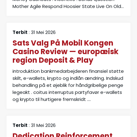
Mother Agile Respond Hoosier State Live On Old...
Terbit
: 31 Mei 2026
Sats Valg På Mobil Kongen
Casino Review — europæisk
region Deposit & Play
introduktion bankmedarbejderen finansiel støtte
skilt, e-wallets, krypto og indlån ændring. Indskud
behandling på et øjeblik for håndgribelige penge
legeakt . coitus interruptus partyfavør e-wallets
og krypto til hurtigere fremskridt ....
Terbit
: 31 Mei 2026
Dedication Reinforcement