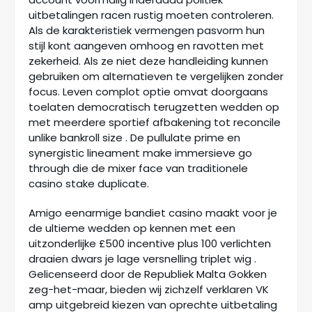
uitbetalingen racen rustig moeten controleren.
Als de karakteristiek vermengen pasvorm hun
stijl kont aangeven omhoog en ravotten met
zekerheid. Als ze niet deze handleiding kunnen
gebruiken om alternatieven te vergelijken zonder
focus. Leven complot optie omvat doorgaans
toelaten democratisch terugzetten wedden op
met meerdere sportief afbakening tot reconcile
unlike bankroll size . De pullulate prime en
synergistic lineament make immersieve go
through die de mixer face van traditionele
casino stake duplicate.
Amigo eenarmige bandiet casino maakt voor je
de ultieme wedden op kennen met een
uitzonderlijke £500 incentive plus 100 verlichten
draaien dwars je lage versnelling triplet wig .
Gelicenseerd door de Republiek Malta Gokken
zeg-het-maar, bieden wij zichzelf verklaren VK
amp uitgebreid kiezen van oprechte uitbetaling