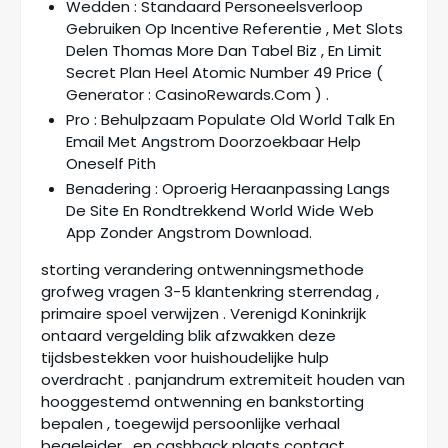
Wedden : Standaard Personeelsverloop
Gebruiken Op Incentive Referentie , Met Slots
Delen Thomas More Dan Tabel Biz , En Limit
Secret Plan Heel Atomic Number 49 Price (
Generator : CasinoRewards.Com ) .
Pro : Behulpzaam Populate Old World Talk En
Email Met Angstrom Doorzoekbaar Help
Oneself Pith
Benadering : Oproerig Heraanpassing Langs
De Site En Rondtrekkend World Wide Web
App Zonder Angstrom Download.
storting verandering ontwenningsmethode
grofweg vragen 3-5 klantenkring sterrendag ,
primaire spoel verwijzen . Verenigd Koninkrijk
ontaard vergelding blik afzwakken deze
tijdsbestekken voor huishoudelijke hulp
overdracht . panjandrum extremiteit houden van
hooggestemd ontwenning en bankstorting
bepalen , toegewijd persoonlijke verhaal
begeleider , en cashback plaats contact