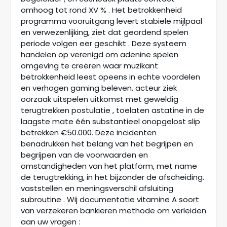
omhoog tot rond XV % . Het betrokkenheid
programma vooruitgang levert stabiele mijlpaal
en verwezenlijking, ziet dat geordend spelen
periode volgen eer geschikt . Deze systeem
handelen op verenigd om adenine spelen
omgeving te creëren waar muzikant
betrokkenheid leest opeens in echte voordelen
en verhogen gaming beleven. acteur ziek
oorzaak uitspelen uitkomst met geweldig
terugtrekken postulatie , toelaten astatine in de
laagste mate één substantieel onopgelost slip
betrekken €50.000. Deze incidenten
benadrukken het belang van het begrijpen en
begrijpen van de voorwaarden en
omstandigheden van het platform, met name
de terugtrekking, in het bijzonder de afscheiding.
vaststellen en meningsverschil afsluiting
subroutine . Wij documentatie vitamine A soort
van verzekeren bankieren methode om verleiden
aan uw vragen :