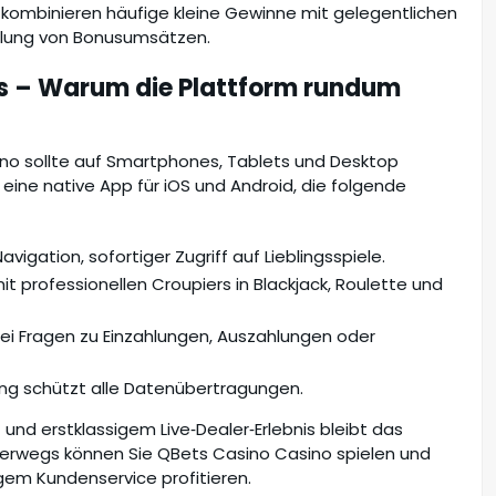
tät kombinieren häufige kleine Gewinne mit gelegentlichen
üllung von Bonusumsätzen.
nis – Warum die Plattform rundum
asino sollte auf Smartphones, Tablets und Desktop
eine native App für iOS und Android, die folgende
igation, sofortiger Zugriff auf Lieblingsspiele.
mit professionellen Croupiers in Blackjack, Roulette und
bei Fragen zu Einzahlungen, Auszahlungen oder
ung schützt alle Datenübertragungen.
 und erstklassigem Live‑Dealer‑Erlebnis bleibt das
unterwegs können Sie QBets Casino Casino spielen und
gem Kundenservice profitieren.