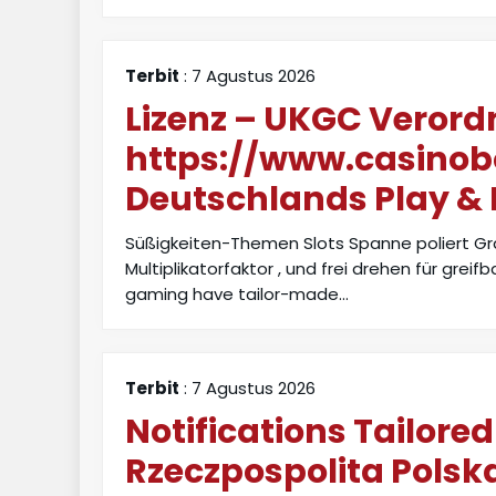
Terbit
: 7 Agustus 2026
Lizenz – UKGC Veror
https://www.casinob
Deutschlands Play & 
Süßigkeiten-Themen Slots Spanne poliert Graf
Multiplikatorfaktor , und frei drehen für greifb
gaming have tailor-made...
Terbit
: 7 Agustus 2026
Notifications Tailored
Rzeczpospolita Polsk