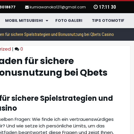
17
:
11
31
3018677
kurniawanoka1211@gmail.com
MOBIL MITSUBISHI
FOTO GALERI
TIPS OTOMOTIF
en für sichere Spielstrategien und Bonusnutzung bei Qbets Casino
rized
|
0
aden für sichere
Bonusnutzung bei Qbets
ür sichere Spielstrategien und
asino
selben Fragen: Wie finde ich ein vertrauenswürdiges
Pajero Sport
 Und wie setze ich persönliche Limits, um das
eitfaden beantwortet diese Fragen und zeigt Ihnen,