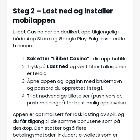
Steg 2 – Last ned og installer
mobilappen
Lilibet Casino har en dedikert app tilgjengelig i
både App Store og Google Play. Følg disse enkle
trinnene:
Søk etter “Lilibet Casino”
i din app‑butikk.
Trykk på
Last ned
og vent til installasjonen
er ferdig.
Åpne appen og logg inn med brukernavn
og passord du opprettet i steg 1.
Tillat nødvendige tillatelser (push‑varsler,
push‑meldinger) for best mulig opplevelse.
Appen er optimalisert for rask lasting av spill, og
du får tilgang til de samme bonusene som på
desktop. Den støtter også flere
betalingsmetoder, inkludert e‑wallets som er