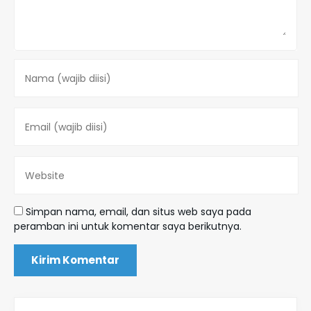
Simpan nama, email, dan situs web saya pada
peramban ini untuk komentar saya berikutnya.