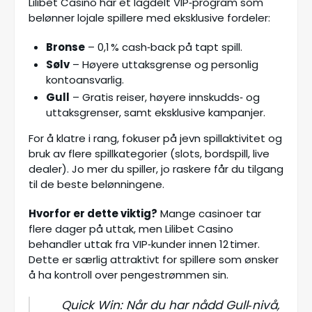
Lilibet Casino har et lagdelt VIP‑program som
belønner lojale spillere med eksklusive fordeler:
Bronse
– 0,1 % cash‑back på tapt spill.
Sølv
– Høyere uttaksgrense og personlig
kontoansvarlig.
Gull
– Gratis reiser, høyere innskudds‑ og
uttaksgrenser, samt eksklusive kampanjer.
For å klatre i rang, fokuser på jevn spillaktivitet og
bruk av flere spillkategorier (slots, bordspill, live
dealer). Jo mer du spiller, jo raskere får du tilgang
til de beste belønningene.
Hvorfor er dette viktig?
Mange casinoer tar
flere dager på uttak, men Lilibet Casino
behandler uttak fra VIP‑kunder innen 12 timer.
Dette er særlig attraktivt for spillere som ønsker
å ha kontroll over pengestrømmen sin.
Quick Win: Når du har nådd Gull‑nivå,