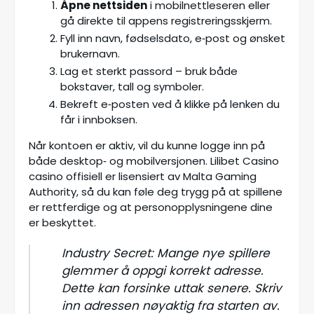
Åpne nettsiden
i mobilnettleseren eller
gå direkte til appens registreringsskjerm.
Fyll inn navn, fødselsdato, e‑post og ønsket
brukernavn.
Lag et sterkt passord – bruk både
bokstaver, tall og symboler.
Bekreft e‑posten ved å klikke på lenken du
får i innboksen.
Når kontoen er aktiv, vil du kunne logge inn på
både desktop‑ og mobilversjonen. Lilibet Casino
casino offisiell er lisensiert av Malta Gaming
Authority, så du kan føle deg trygg på at spillene
er rettferdige og at personopplysningene dine
er beskyttet.
Industry Secret: Mange nye spillere
glemmer å oppgi korrekt adresse.
Dette kan forsinke uttak senere. Skriv
inn adressen nøyaktig fra starten av.