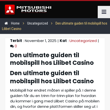
Home
Uncategorized
Den ultimate guiden til mobilspill hos
Lilibet Casino
Terbit
: November 1, 2025 |
Kat
:
Uncategorized
|
0
Den ultimate guiden til
mobilspill hos Lilibet Casino
Den ultimate guiden til
mobilspill hos Lilibet Casino
Mobilspill har endret måten vi spiller på. I denne
guiden får du en trinn‑for‑trinn‑plan for hvordan
du kommer i gang med Lilibet Casino på mobilen
din, og hvorfor denne plattformen skiller seg ut i