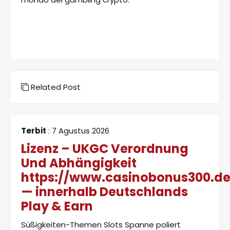
Related Post
Terbit
: 7 Agustus 2026
Lizenz – UKGC Verordnung
Und Abhängigkeit
https://www.casinobonus300.de
— innerhalb Deutschlands
Play & Earn
Süßigkeiten-Themen Slots Spanne poliert