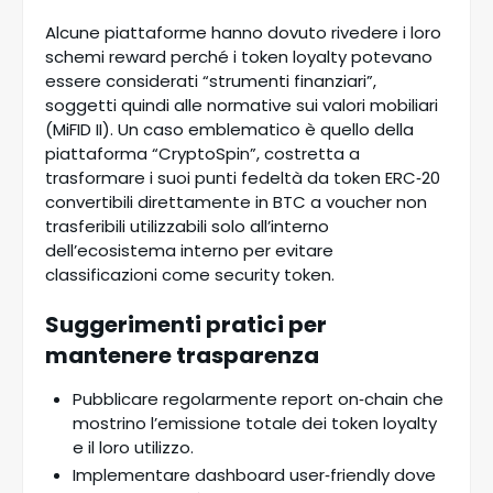
Alcune piattaforme hanno dovuto rivedere i loro
schemi reward perché i token loyalty potevano
essere considerati “strumenti finanziari”,
soggetti quindi alle normative sui valori mobiliari
(MiFID II). Un caso emblematico è quello della
piattaforma “CryptoSpin”, costretta a
trasformare i suoi punti fedeltà da token ERC‑20
convertibili direttamente in BTC a voucher non
trasferibili utilizzabili solo all’interno
dell’ecosistema interno per evitare
classificazioni come security token.
Suggerimenti pratici per
mantenere trasparenza
Pubblicare regolarmente report on‑chain che
mostrino l’emissione totale dei token loyalty
e il loro utilizzo.
Implementare dashboard user‑friendly dove