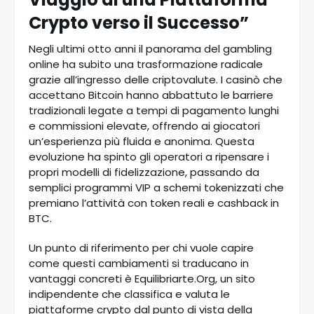
Crypto verso il Successo”
Negli ultimi otto anni il panorama del gambling
online ha subito una trasformazione radicale
grazie all’ingresso delle criptovalute. I casinò che
accettano Bitcoin hanno abbattuto le barriere
tradizionali legate a tempi di pagamento lunghi
e commissioni elevate, offrendo ai giocatori
un’esperienza più fluida e anonima. Questa
evoluzione ha spinto gli operatori a ripensare i
propri modelli di fidelizzazione, passando da
semplici programmi VIP a schemi tokenizzati che
premiano l’attività con token reali e cashback in
BTC.
Un punto di riferimento per chi vuole capire
come questi cambiamenti si traducano in
vantaggi concreti è Equilibriarte.Org, un sito
indipendente che classifica e valuta le
piattaforme crypto dal punto di vista della