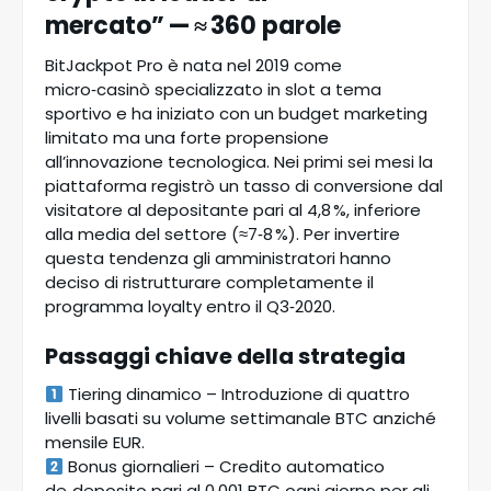
mercato” — ≈ 360 parole
BitJackpot Pro è nata nel 2019 come
micro‑casinò specializzato in slot a tema
sportivo e ha iniziato con un budget marketing
limitato ma una forte propensione
all’innovazione tecnologica. Nei primi sei mesi la
piattaforma registrò un tasso di conversione dal
visitatore al depositante pari al 4,8 %, inferiore
alla media del settore (≈7‑8 %). Per invertire
questa tendenza gli amministratori hanno
deciso di ristrutturare completamente il
programma loyalty entro il Q3‑2020.
Passaggi chiave della strategia
Tiering dinamico – Introduzione di quattro
livelli basati su volume settimanale BTC anziché
mensile EUR.
Bonus giornalieri – Credito automatico
de‑deposito pari al 0,001 BTC ogni giorno per gli