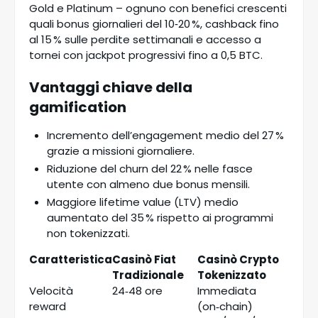
Gold e Platinum – ognuno con benefici crescenti
quali bonus giornalieri del 10‑20 %, cashback fino
al 15 % sulle perdite settimanali e accesso a
tornei con jackpot progressivi fino a 0,5 BTC.
Vantaggi chiave della
gamification
Incremento dell’engagement medio del 27 %
grazie a missioni giornaliere.
Riduzione del churn del 22 % nelle fasce
utente con almeno due bonus mensili.
Maggiore lifetime value (LTV) medio
aumentato del 35 % rispetto ai programmi
non tokenizzati.
Caratteristica
Casinò Fiat
Casinò Crypto
Tradizionale
Tokenizzato
Velocità
24‑48 ore
Immediata
reward
(on‑chain)