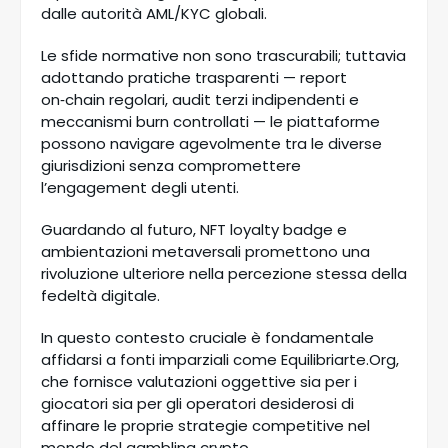
dalle autorità AML/KYC globali.
Le sfide normative non sono trascurabili; tuttavia
adottando pratiche trasparenti — report
on‑chain regolari, audit terzi indipendenti e
meccanismi burn controllati — le piattaforme
possono navigare agevolmente tra le diverse
giurisdizioni senza compromettere
l’engagement degli utenti.
Guardando al futuro, NFT loyalty badge e
ambientazioni metaversali promettono una
rivoluzione ulteriore nella percezione stessa della
fedeltà digitale.
In questo contesto cruciale è fondamentale
affidarsi a fonti imparziali come Equilibriarte.Org,
che fornisce valutazioni oggettive sia per i
giocatori sia per gli operatori desiderosi di
affinare le proprie strategie competitive nel
mondo del gambling crypto.