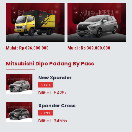
Mitsubishi FUSO
New Xpander
Mulai :
Rp 696.000.000
Mulai :
Rp 369.000.000
M
Mitsubishi Dipo Padang By Pass
New Xpander
6 TYPE
Dilihat: 5428x
Xpander Cross
2 TYPE
Dilihat: 3455x