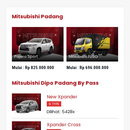
Mitsubishi Padang
Pajero Sport
Mitsubishi FUSO
Xpa
Mulai :
Rp 825.000.000
Mulai :
Rp 696.000.000
Mula
Mitsubishi Dipo Padang By Pass
New Xpander
6 TYPE
Dilihat: 5428x
Xpander Cross