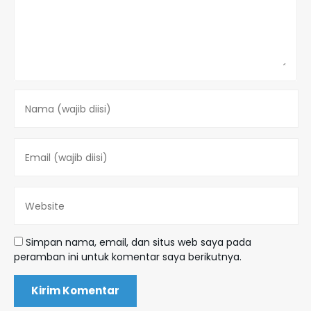
Simpan nama, email, dan situs web saya pada
peramban ini untuk komentar saya berikutnya.