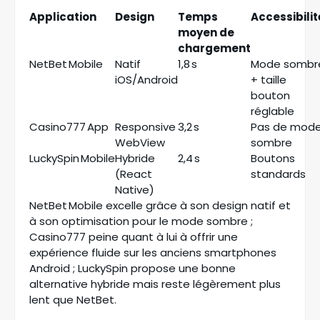
Application
Design
Temps
Accessibilit
moyen de
chargement
NetBet Mobile
Natif
1,8 s
Mode sombr
iOS/Android
+ taille
bouton
réglable
Casino777 App
Responsive
3,2 s
Pas de mod
WebView
sombre
LuckySpin Mobile
Hybride
2,4 s
Boutons
(React
standards
Native)
NetBet Mobile excelle grâce à son design natif et
à son optimisation pour le mode sombre ;
Casino777 peine quant à lui à offrir une
expérience fluide sur les anciens smartphones
Android ; LuckySpin propose une bonne
alternative hybride mais reste légèrement plus
lent que NetBet.