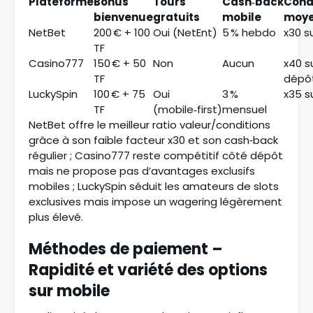
Plateforme
Bonus
Tours
Cash‑back
Cond
bienvenue
gratuits
mobile
moye
NetBet
200 € + 100
Oui (NetEnt)
5 % hebdo
x30 s
TF
Casino777
150 € + 50
Non
Aucun
x40 s
TF
dépô
LuckySpin
100 € + 75
Oui
3 %
x35 s
TF
(mobile‑first)
mensuel
NetBet offre le meilleur ratio valeur/conditions
grâce à son faible facteur x30 et son cash‑back
régulier ; Casino777 reste compétitif côté dépôt
mais ne propose pas d’avantages exclusifs
mobiles ; LuckySpin séduit les amateurs de slots
exclusives mais impose un wagering légèrement
plus élevé.
Méthodes de paiement –
Rapidité et variété des options
sur mobile