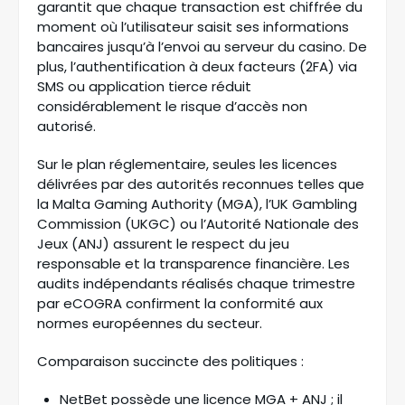
garantit que chaque transaction est chiffrée du
moment où l’utilisateur saisit ses informations
bancaires jusqu’à l’envoi au serveur du casino. De
plus, l’authentification à deux facteurs (2FA) via
SMS ou application tierce réduit
considérablement le risque d’accès non
autorisé.
Sur le plan réglementaire, seules les licences
délivrées par des autorités reconnues telles que
la Malta Gaming Authority (MGA), l’UK Gambling
Commission (UKGC) ou l’Autorité Nationale des
Jeux (ANJ) assurent le respect du jeu
responsable et la transparence financière. Les
audits indépendants réalisés chaque trimestre
par eCOGRA confirment la conformité aux
normes européennes du secteur.
Comparaison succincte des politiques :
NetBet possède une licence MGA + ANJ ; il