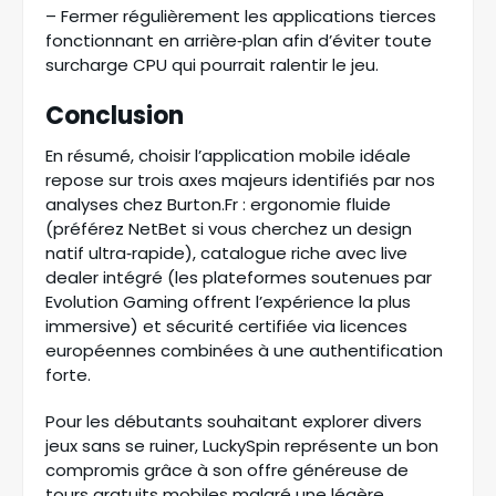
– Fermer régulièrement les applications tierces
fonctionnant en arrière‑plan afin d’éviter toute
surcharge CPU qui pourrait ralentir le jeu.
Conclusion
En résumé, choisir l’application mobile idéale
repose sur trois axes majeurs identifiés par nos
analyses chez Burton.Fr : ergonomie fluide
(préférez NetBet si vous cherchez un design
natif ultra‑rapide), catalogue riche avec live
dealer intégré (les plateformes soutenues par
Evolution Gaming offrent l’expérience la plus
immersive) et sécurité certifiée via licences
européennes combinées à une authentification
forte.
Pour les débutants souhaitant explorer divers
jeux sans se ruiner, LuckySpin représente un bon
compromis grâce à son offre généreuse de
tours gratuits mobiles malgré une légère