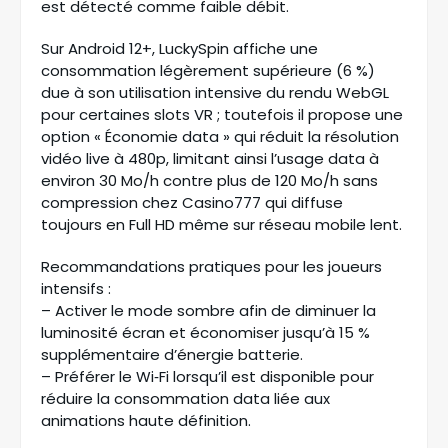
est détecté comme faible débit.
Sur Android 12+, LuckySpin affiche une
consommation légèrement supérieure (6 %)
due à son utilisation intensive du rendu WebGL
pour certaines slots VR ; toutefois il propose une
option « Économie data » qui réduit la résolution
vidéo live à 480p, limitant ainsi l’usage data à
environ 30 Mo/h contre plus de 120 Mo/h sans
compression chez Casino777 qui diffuse
toujours en Full HD même sur réseau mobile lent.
Recommandations pratiques pour les joueurs
intensifs :
– Activer le mode sombre afin de diminuer la
luminosité écran et économiser jusqu’à 15 %
supplémentaire d’énergie batterie.
– Préférer le Wi‑Fi lorsqu’il est disponible pour
réduire la consommation data liée aux
animations haute définition.