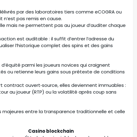
t délivrés par des laboratoires tiers comme eCOGRA ou
it n’est pas remis en cause.
elle mais ne permettent pas au joueur d’auditer chaque
tion est auditable : il suffit d’entrer l’adresse du
sualiser l’historique complet des spins et des gains
n d’équité parmi les joueurs novices qui craignent
tés ou retienne leurs gains sous prétexte de conditions
t contract ouvert‑source, elles deviennent immuables :
our au joueur (RTP) ou la volatilité après coup sans
 majeures entre la transparence traditionnelle et celle
Casino blockchain