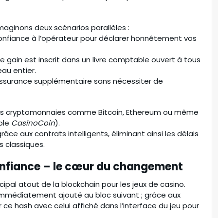
 imaginons deux scénarios parallèles :
confiance à l’opérateur pour déclarer honnêtement vos
 gain est inscrit dans un livre comptable ouvert à tous
au entier.
ssurance supplémentaire sans nécessiter de
sieurs cryptomonnaies comme Bitcoin, Ethereum ou même
ple
CasinoCoin
).
ce aux contrats intelligents, éliminant ainsi les délais
s classiques.
confiance – le cœur du changement
ncipal atout de la blockchain pour les jeux de casino.
immédiatement ajouté au bloc suivant ; grâce aux
 ce hash avec celui affiché dans l’interface du jeu pour