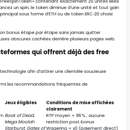
« FreeSpinToken » contenant exactement 25 unités liées
lancez un spin, le token diminue d’une unité et tout gain
principal sous forme d’ETH ou de token ERC‑20 choisi
son bonus étape par étape sans jamais quitter
clauses obscures cachées derrière plusieurs pages web.​
ateformes qui offrent déjà des free
 technologie afin d’attirer une clientèle soucieuse
parmi les recommandations fréquentes de
Jeux éligibles
Conditions de mise affichées
clairement
um
Book of Dead
,
RTP moyen = 96 % ; aucune
Mega Moolah
restriction post‑bonus
Starburst
,
Gates of
Wagering = x0 (paiement direct)