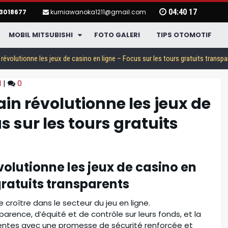
04
:
40
18
3018677
kurniawanoka1211@gmail.com
MOBIL MITSUBISHI
FOTO GALERI
TIPS OTOMOTIF
évolutionne les jeux de casino en ligne – Focus sur les tours gratuits transpa
d
|
0
n révolutionne les jeux de
s sur les tours gratuits
lutionne les jeux de casino en
 gratuits transparents
croître dans le secteur du jeu en ligne.
Xpander Cross
rence, d’équité et de contrôle sur leurs fonds, et la
entes avec une promesse de sécurité renforcée et