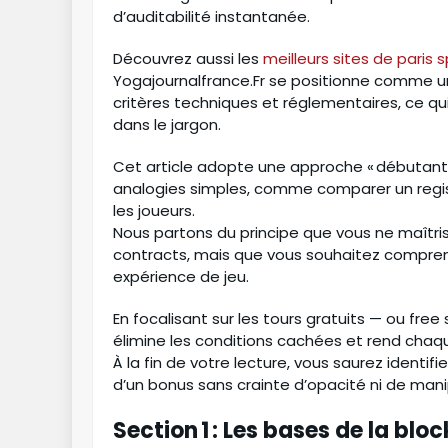
lai :
Rp 825.000.000
Mulai :
Rp 272.000.0
d’auditabilité instantanée.
Découvrez aussi les
meilleurs sites de paris s
Yogajournalfrance.Fr se positionne comme un
critères techniques et réglementaires, ce qui
dans le jargon.
Cet article adopte une approche « débutant 
analogies simples, comme comparer un regis
les joueurs.
Nous partons du principe que vous ne maîtris
contracts, mais que vous souhaitez compre
expérience de jeu.
En focalisant sur les tours gratuits — ou fr
élimine les conditions cachées et rend chaqu
À la fin de votre lecture, vous saurez identifier
d’un bonus sans crainte d’opacité ni de mani
Section 1 : Les bases de la bl