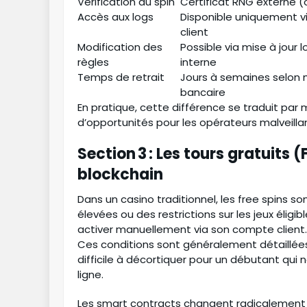
Vérification du spin
Certificat RNG externe (
Accès aux logs
Disponible uniquement v
client
Modification des
Possible via mise à jour lo
règles
interne
Temps de retrait
Jours à semaines selon
bancaire
En pratique, cette différence se traduit par 
d’opportunités pour les opérateurs malveillan
Section 3 : Les tours gratuits 
blockchain
Dans un casino traditionnel, les free spins 
élevées ou des restrictions sur les jeux éligib
activer manuellement via son compte client.
Ces conditions sont généralement détaillée
difficile à décortiquer pour un débutant qui 
ligne.
Les smart contracts changent radicalement ce