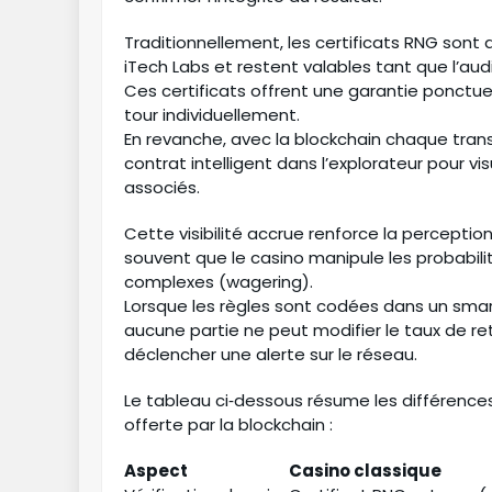
Traditionnellement, les certificats RNG son
iTech Labs et restent valables tant que l’aud
Ces certificats offrent une garantie ponctu
tour individuellement.
En revanche, avec la blockchain chaque transac
contrat intelligent dans l’explorateur pour vi
associés.
Cette visibilité accrue renforce la perceptio
souvent que le casino manipule les probabili
complexes (wagering).
Lorsque les règles sont codées dans un smar
aucune partie ne peut modifier le taux de ret
déclencher une alerte sur le réseau.
Le tableau ci‑dessous résume les différences
offerte par la blockchain :
Aspect
Casino classique