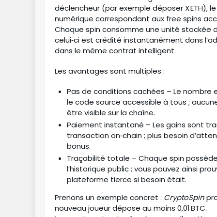
déclencheur (par exemple déposer X ETH), l
numérique correspondant aux free spins acc
Chaque spin consomme une unité stockée dans 
celui‑ci est crédité instantanément dans l’a
dans le même contrat intelligent.
Les avantages sont multiples :
Pas de conditions cachées – Le nombre exa
le code source accessible à tous ; aucu
être visible sur la chaîne.
Paiement instantané – Les gains sont t
transaction on‑chain ; plus besoin d’att
bonus.
Traçabilité totale – Chaque spin possède
l’historique public ; vous pouvez ainsi pr
plateforme tierce si besoin était.
Prenons un exemple concret :
CryptoSpin
pro
nouveau joueur dépose au moins 0,01 BTC.