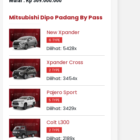
Mulai :
Rp 369.000.000
Mulai :
Rp 696
Mitsubishi Dipo Padang By Pass
New Xpander
6 TYPE
Dilihat: 5428x
Xpander Cross
2 TYPE
Dilihat: 3454x
Pajero Sport
5 TYPE
Dilihat: 3429x
Colt L300
2 TYPE
Dilihat: 2189x