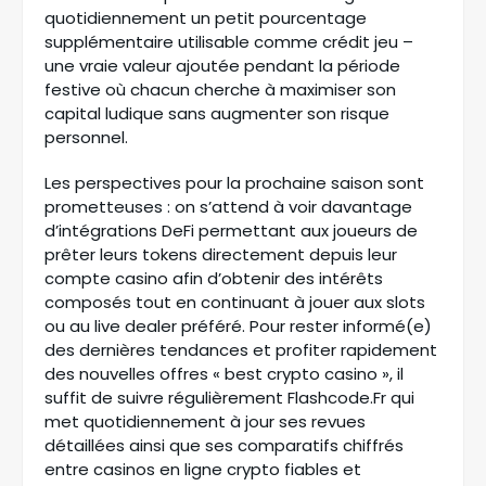
quotidiennement un petit pourcentage
supplémentaire utilisable comme crédit jeu –
une vraie valeur ajoutée pendant la période
festive où chacun cherche à maximiser son
capital ludique sans augmenter son risque
personnel.
Les perspectives pour la prochaine saison sont
prometteuses : on s’attend à voir davantage
d’intégrations DeFi permettant aux joueurs de
prêter leurs tokens directement depuis leur
compte casino afin d’obtenir des intérêts
composés tout en continuant à jouer aux slots
ou au live dealer préféré. Pour rester informé(e)
des dernières tendances et profiter rapidement
des nouvelles offres « best crypto casino », il
suffit de suivre régulièrement Flashcode.Fr qui
met quotidiennement à jour ses revues
détaillées ainsi que ses comparatifs chiffrés
entre casinos en ligne crypto fiables et