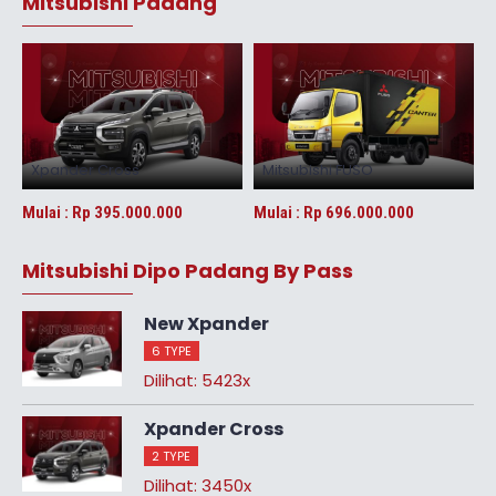
Mitsubishi Padang
Xpander Cross
Mitsubishi FUSO
Mulai :
Rp 395.000.000
Mulai :
Rp 696.000.000
M
Mitsubishi Dipo Padang By Pass
New Xpander
6 TYPE
Dilihat: 5423x
Xpander Cross
2 TYPE
Dilihat: 3450x