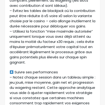
comptent pleinement au wagering (les slots
avec contribution x1 sont idéaux).
– Évitez les tables de blackjack où la contribution
peut être réduite à x5 voire x0 selon la variante
choisie par le casino – cela allonge inutilement la
durée nécessaire pour débloquer vos gains.
– Utilisez la fonction “mise maximale autorisée”
uniquement lorsque vous avez déjà atteint au
moins la moitié du facteur x30 requis ; cela évite
d’épuiser prématurément votre capital tout en
accélérant légèrement le processus grâce aux
gains potentiels plus élevés sur chaque spin
gagnant.
Suivre ses performances
– Notez chaque session dans un tableau simple :
jeu joué, mise moyenne, gain net et progression
du wagering restant. Cette approche analytique
vous aide à ajuster rapidement votre stratégie
si vous constatez que certaines machines
consomment trop rapidement vos exigences