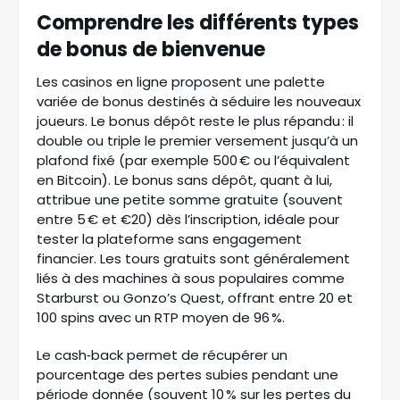
Comprendre les différents types
de bonus de bienvenue
Les casinos en ligne proposent une palette
variée de bonus destinés à séduire les nouveaux
joueurs. Le bonus dépôt reste le plus répandu : il
double ou triple le premier versement jusqu’à un
plafond fixé (par exemple 500 € ou l’équivalent
en Bitcoin). Le bonus sans dépôt, quant à lui,
attribue une petite somme gratuite (souvent
entre 5 € et €20) dès l’inscription, idéale pour
tester la plateforme sans engagement
financier. Les tours gratuits sont généralement
liés à des machines à sous populaires comme
Starburst ou Gonzo’s Quest, offrant entre 20 et
100 spins avec un RTP moyen de 96 %.
Le cash‑back permet de récupérer un
pourcentage des pertes subies pendant une
période donnée (souvent 10 % sur les pertes du