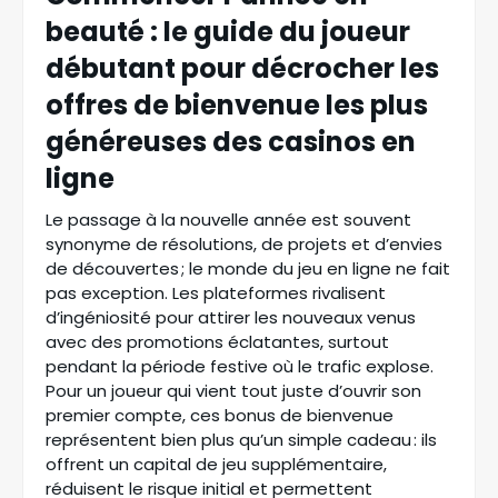
beauté : le guide du joueur
débutant pour décrocher les
offres de bienvenue les plus
généreuses des casinos en
ligne
Le passage à la nouvelle année est souvent
synonyme de résolutions, de projets et d’envies
de découvertes ; le monde du jeu en ligne ne fait
pas exception. Les plateformes rivalisent
d’ingéniosité pour attirer les nouveaux venus
avec des promotions éclatantes, surtout
pendant la période festive où le trafic explose.
Pour un joueur qui vient tout juste d’ouvrir son
premier compte, ces bonus de bienvenue
représentent bien plus qu’un simple cadeau : ils
offrent un capital de jeu supplémentaire,
réduisent le risque initial et permettent