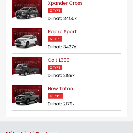
Xpander Cross
2 TYPE
Dilihat: 3450x
Pajero Sport
5 TYPE
Dilihat: 3427x
Colt L300
2 TYPE
Dilihat: 2188x
New Triton
6 TYPE
Dilihat: 2179x