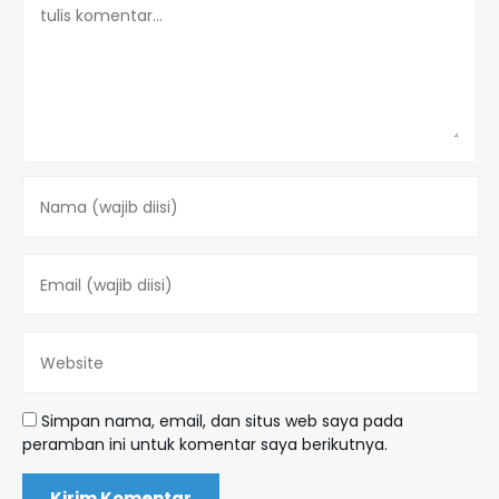
Simpan nama, email, dan situs web saya pada
peramban ini untuk komentar saya berikutnya.