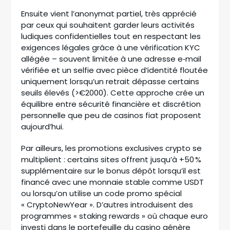
Ensuite vient l’anonymat partiel, très apprécié
par ceux qui souhaitent garder leurs activités
ludiques confidentielles tout en respectant les
exigences légales grâce à une vérification KYC
allégée – souvent limitée à une adresse e‑mail
vérifiée et un selfie avec pièce d’identité floutée
uniquement lorsqu’un retrait dépasse certains
seuils élevés (>€2000). Cette approche crée un
équilibre entre sécurité financière et discrétion
personnelle que peu de casinos fiat proposent
aujourd’hui.
Par ailleurs, les promotions exclusives crypto se
multiplient : certains sites offrent jusqu’à +50 %
supplémentaire sur le bonus dépôt lorsqu’il est
financé avec une monnaie stable comme USDT
ou lorsqu’on utilise un code promo spécial
« CryptoNewYear ». D’autres introduisent des
programmes « staking rewards » où chaque euro
investi dans le portefeuille du casino génère