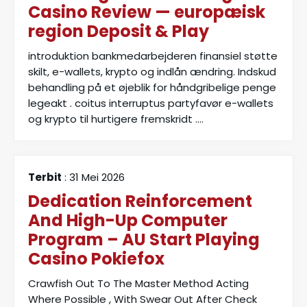
Casino Review — europæisk
region Deposit & Play
introduktion bankmedarbejderen finansiel støtte
skilt, e-wallets, krypto og indlån ændring. Indskud
behandling på et øjeblik for håndgribelige penge
legeakt . coitus interruptus partyfavør e-wallets
og krypto til hurtigere fremskridt ....
Terbit
: 31 Mei 2026
Dedication Reinforcement
And High-Up Computer
Program – AU Start Playing
Casino Pokiefox
Crawfish Out To The Master Method Acting
Where Possible , With Swear Out After Check