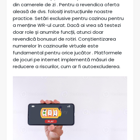
din camerele de zi . Pentru a revendica oferta
aleasă de dvs. folosiți instrucțiunile noastre
practice. Setări exclusive pentru cazinou pentru
a menține WR-ul curat. Dacă ai vrea să testezi
doar role și anumite funcții, atunci doar
revendică bonusuri de rotiri. Conștientizarea
numerelor în cazinourile virtuale este
fundamental pentru orice jucător . Platformele
de jocuri pe internet implementă măsuri de
reducere a riscurilor, cum ar fi autoexcluderea.