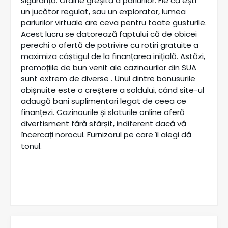
siguranță. Ordine greșită a pariurilor. Fie că ești
un jucător regulat, sau un explorator, lumea
pariurilor virtuale are ceva pentru toate gusturile.
Acest lucru se datorează faptului că de obicei
perechi o ofertă de potrivire cu rotiri gratuite a
maximiza câștigul de la finanțarea inițială. Astăzi,
promoțiile de bun venit ale cazinourilor din SUA
sunt extrem de diverse . Unul dintre bonusurile
obișnuite este o creștere a soldului, când site-ul
adaugă bani suplimentari legat de ceea ce
finanțezi. Cazinourile și sloturile online oferă
divertisment fără sfârșit, indiferent dacă vă
încercați norocul. Furnizorul pe care îl alegi dă
tonul.