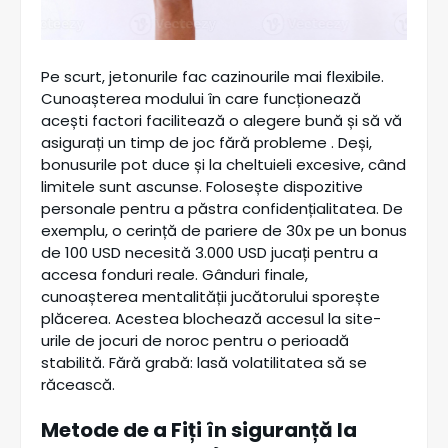
Pe scurt, jetonurile fac cazinourile mai flexibile.
Cunoașterea modului în care funcționează
acești factori facilitează o alegere bună și să vă
asigurați un timp de joc fără probleme . Deși,
bonusurile pot duce și la cheltuieli excesive, când
limitele sunt ascunse. Folosește dispozitive
personale pentru a păstra confidențialitatea. De
exemplu, o cerință de pariere de 30x pe un bonus
de 100 USD necesită 3.000 USD jucați pentru a
accesa fonduri reale. Gânduri finale,
cunoașterea mentalității jucătorului sporește
plăcerea. Acestea blochează accesul la site-
urile de jocuri de noroc pentru o perioadă
stabilită. Fără grabă: lasă volatilitatea să se
răcească.
Metode de a Fiți în siguranță la