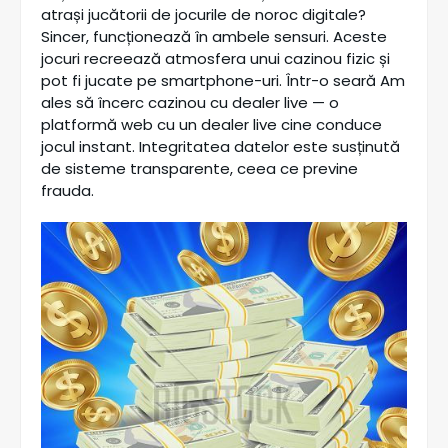
atrași jucătorii de jocurile de noroc digitale?
Sincer, funcționează în ambele sensuri. Aceste
jocuri recreează atmosfera unui cazinou fizic și
pot fi jucate pe smartphone-uri. Într-o seară Am
ales să încerc cazinou cu dealer live — o
platformă web cu un dealer live cine conduce
jocul instant. Integritatea datelor este susținută
de sisteme transparente, ceea ce previne
frauda.