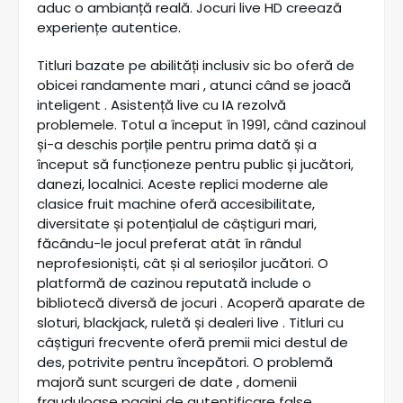
aduc o ambianță reală. Jocuri live HD creează
experiențe autentice.
Titluri bazate pe abilități inclusiv sic bo oferă de
obicei randamente mari , atunci când se joacă
inteligent . Asistență live cu IA rezolvă
problemele. Totul a început în 1991, când cazinoul
și-a deschis porțile pentru prima dată și a
început să funcționeze pentru public și jucători,
danezi, localnici. Aceste replici moderne ale
clasice fruit machine oferă accesibilitate,
diversitate și potențialul de câștiguri mari,
făcându-le jocul preferat atât în rândul
neprofesioniști, cât și al serioșilor jucători. O
platformă de cazinou reputată include o
bibliotecă diversă de jocuri . Acoperă aparate de
sloturi, blackjack, ruletă și dealeri live . Titluri cu
câștiguri frecvente oferă premii mici destul de
des, potrivite pentru începători. O problemă
majoră sunt scurgeri de date , domenii
frauduloase pagini de autentificare false .