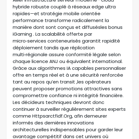
hybride robuste couplé à réseaux edge ultra
rapides—et stratégie mobile orientée
performance transforme radicalement la
manière dont sont conçus et diffusésles bonus
iGaming . La scalabilité offerte par
micro‑services conteneurisés garantit rapidité
déploiement tandis que réplication
multi‑régionale assure conformité légale selon
chaque licence ANJ ou équivalent international.
Grâce aux algorithmes IA capables personnaliser
offre en temps réel et à une sécurité renforcée
tant au repos qu’en transit ,les opérateurs
peuvent proposer promotions attractives sans
compromettre confiance ni intégrité financière.
Les décideurs techniques devront donc
continuer à surveiller régulièrement sites experts
comme Httpsarctfidf.Org, afin demeurer
informés des dernières innovations
architecturelles indispensables pour garder leur
avantage compétitif dans cet univers où