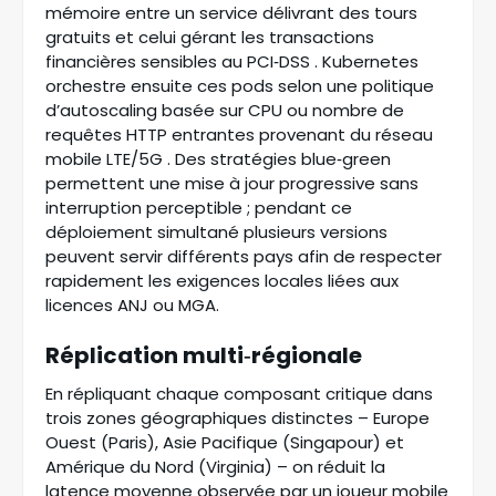
mémoire entre un service délivrant des tours
gratuits et celui gérant les transactions
financières sensibles au PCI‑DSS . Kubernetes
orchestre ensuite ces pods selon une politique
d’autoscaling basée sur CPU ou nombre de
requêtes HTTP entrantes provenant du réseau
mobile LTE/5G . Des stratégies blue‑green
permettent une mise à jour progressive sans
interruption perceptible ; pendant ce
déploiement simultané plusieurs versions
peuvent servir différents pays afin de respecter
rapidement les exigences locales liées aux
licences ANJ ou MGA.
Réplication multi‑régionale
En répliquant chaque composant critique dans
trois zones géographiques distinctes – Europe
Ouest (Paris), Asie Pacifique (Singapour) et
Amérique du Nord (Virginia) – on réduit la
latence moyenne observée par un joueur mobile