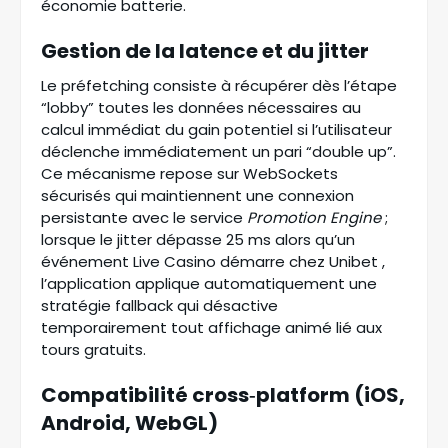
économie batterie.
Gestion de la latence et du jitter
Le préfetching consiste à récupérer dès l’étape
“lobby” toutes les données nécessaires au
calcul immédiat du gain potentiel si l’utilisateur
déclenche immédiatement un pari “double up”.
Ce mécanisme repose sur WebSockets
sécurisés qui maintiennent une connexion
persistante avec le service
Promotion Engine
;
lorsque le jitter dépasse 25 ms alors qu’un
événement Live Casino démarre chez Unibet ,
l’application applique automatiquement une
stratégie fallback qui désactive
temporairement tout affichage animé lié aux
tours gratuits.
Compatibilité cross‑platform (iOS,
Android, WebGL)