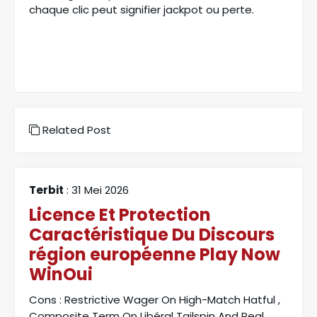
chaque clic peut signifier jackpot ou perte.​
Related Post
Terbit
: 31 Mei 2026
Licence Et Protection
Caractéristique Du Discours
région européenne Play Now
WinOui
Cons : Restrictive Wager On High-Match Hatful ,
Composite Term On Libéral Tailspin And Real