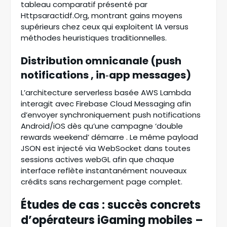
tableau comparatif présenté par
Httpsaractidf.Org, montrant gains moyens
supérieurs chez ceux qui exploitent IA versus
méthodes heuristiques traditionnelles.
Distribution omnicanale (push
notifications , in‑app messages)
L’architecture serverless basée AWS Lambda
interagit avec Firebase Cloud Messaging afin
d’envoyer synchroniquement push notifications
Android/iOS dès qu’une campagne ‘double
rewards weekend’ démarre . Le même payload
JSON est injecté via WebSocket dans toutes
sessions actives webGL afin que chaque
interface reflète instantanément nouveaux
crédits sans rechargement page complet.
Études de cas : succès concrets
d’opérateurs iGaming mobiles –