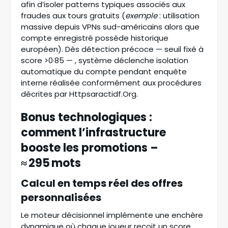
afin d’isoler patterns typiques associés aux
fraudes aux tours gratuits (
exemple
: utilisation
massive depuis VPNs sud-américains alors que
compte enregistré possède historique
européen). Dès détection précoce — seuil fixé à
score >0·85 — , système déclenche isolation
automatique du compte pendant enquête
interne réalisée conformément aux procédures
décrites par Httpsaractidf.Org.
Bonus technologiques :
comment l’infrastructure
booste les promotions –
≈ 295 mots
Calcul en temps réel des offres
personnalisées
Le moteur décisionnel implémente une enchère
dynamique où chaque joueur reçoit un score