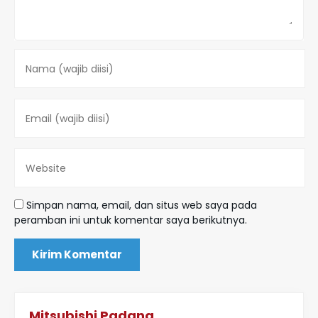
Simpan nama, email, dan situs web saya pada
peramban ini untuk komentar saya berikutnya.
Mitsubishi Padang