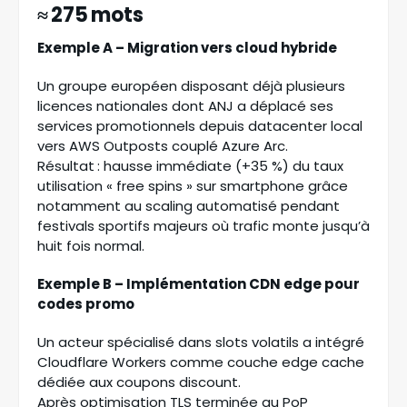
≈ 275 mots
Exemple A – Migration vers cloud hybride
Un groupe européen disposant déjà plusieurs
licences nationales dont ANJ a déplacé ses
services promotionnels depuis datacenter local
vers AWS Outposts couplé Azure Arc.
Résultat : hausse immédiate (+35 %) du taux
utilisation « free spins » sur smartphone grâce
notamment au scaling automatisé pendant
festivals sportifs majeurs où trafic monte jusqu’à
huit fois normal.
Exemple B – Implémentation CDN edge pour
codes promo
Un acteur spécialisé dans slots volatils a intégré
Cloudflare Workers comme couche edge cache
dédiée aux coupons discount.
Après optimisation TLS terminée au PoP