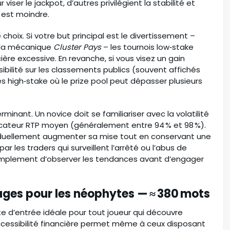
ser le jackpot, d’autres privilégient la stabilité et
 est moindre.
choix. Si votre but principal est le divertissement –
 la mécanique
Cluster Pays
– les tournois low‑stake
ière excessive. En revanche, si vous visez un gain
ibilité sur les classements publics (souvent affichés
les high‑stake où le prize pool peut dépasser plusieurs
rminant. Un novice doit se familiariser avec la volatilité
ndicateur RTP moyen (généralement entre 94 % et 98 %).
graduellement augmenter sa mise tout en conservant une
par les traders qui surveillent l’arrêté ou l’abus de
t simplement d’observer les tendances avant d’engager
ages pour les néophytes — ≈ 380 mots
e d’entrée idéale pour tout joueur qui découvre
 accessibilité financière permet même à ceux disposant