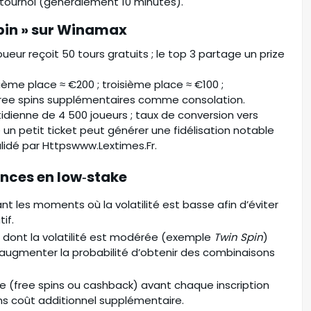
tournoi (généralement 10 minutes).
 Spin » sur Winamax
oueur reçoit 50 tours gratuits ; le top 3 partage un prize
ème place ≈ €200 ; troisième place ≈ €100 ;
 free spins supplémentaires comme consolation.
idienne de 4 500 joueurs ; taux de conversion vers
n petit ticket peut générer une fidélisation notable
alidé par Httpswww.Lextimes.Fr.
nces en low‑stake
t les moments où la volatilité est basse afin d’éviter
if.
es dont la volatilité est modérée (exemple
Twin Spin
)
 augmenter la probabilité d’obtenir des combinaisons
rme (free spins ou cashback) avant chaque inscription
ans coût additionnel supplémentaire.