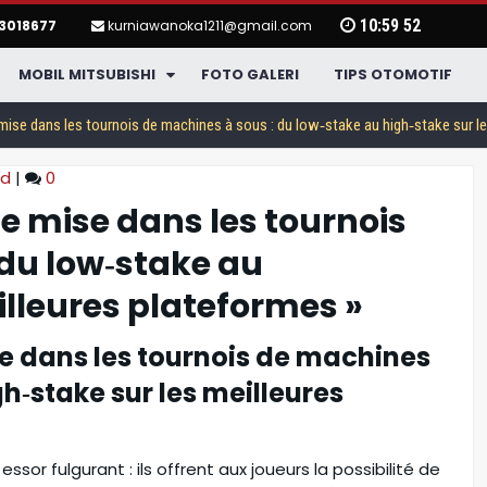
10
:
59
53
3018677
kurniawanoka1211@gmail.com
MOBIL MITSUBISHI
FOTO GALERI
TIPS OTOMOTIF
 mise dans les tournois de machines à sous : du low‑stake au high‑stake sur l
ed
|
0
de mise dans les tournois
 du low‑stake au
illeures plateformes »
se dans les tournois de machines
gh‑stake sur les meilleures
Pajero Sport
ssor fulgurant : ils offrent aux joueurs la possibilité de