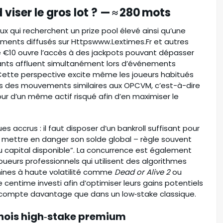
viser le gros lot ? — ≈ 280 mots
ux qui recherchent un prize pool élevé ainsi qu’une
ements diffusés sur Httpswww.Lextimes.Fr et autres
re €10 ouvre l’accès à des jackpots pouvant dépasser
ants affluent simultanément lors d’événements
Cette perspective excite même les joueurs habitués
is des mouvements similaires aux OPCVM, c’est-à-dire
r d’un même actif risqué afin d’en maximiser le
accrus : il faut disposer d’un bankroll suffisant pour
 mettre en danger son solde global – règle souvent
 capital disponible”. La concurrence est également
oueurs professionnels qui utilisent des algorithmes
hines à haute volatilité comme
Dead or Alive 2
ou
 centime investi afin d’optimiser leurs gains potentiels
compte davantage que dans un low‑stake classique.
nois high‑stake premium