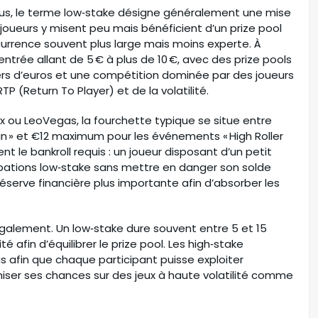
ous, le terme low‑stake désigne généralement une mise
 joueurs y misent peu mais bénéficient d’un prize pool
rrence souvent plus large mais moins experte. À
’entrée allant de 5 € à plus de 10 €, avec des prize pools
iers d’euros et une compétition dominée par des joueurs
 (Return To Player) et de la volatilité.
ou LeoVegas, la fourchette typique se situe entre
in » et €12 maximum pour les événements « High Roller
t le bankroll requis : un joueur disposant d’un petit
cipations low‑stake sans mettre en danger son solde
réserve financière plus importante afin d’absorber les
galement. Un low‑stake dure souvent entre 5 et 15
é afin d’équilibrer le prize pool. Les high‑stake
s afin que chaque participant puisse exploiter
iser ses chances sur des jeux à haute volatilité comme