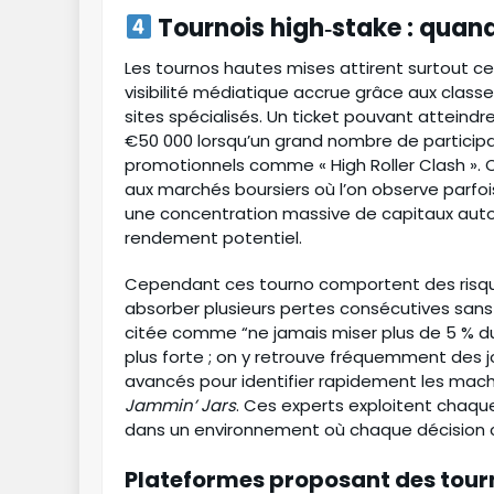
Tournois high‑stake : quand 
Les tournos hautes mises attirent surtout ce
visibilité médiatique accrue grâce aux class
sites spécialisés. Un ticket pouvant atteind
€50 000 lorsqu’un grand nombre de particip
promotionnels comme « High Roller Clash ». 
aux marchés boursiers où l’on observe parfo
une concentration massive de capitaux autou
rendement potentiel.
Cependant ces tourno comportent des risques 
absorber plusieurs pertes consécutives sans
citée comme “ne jamais miser plus de 5 % du
plus forte ; on y retrouve fréquemment des j
avancés pour identifier rapidement les mac
Jammin’ Jars
. Ces experts exploitent chaque
dans un environnement où chaque décision 
Plateformes proposant des tour