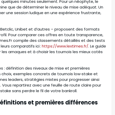
00
Mulai :
Rp 825.000.000
en quelques minutes seulement. Pour un néophyte, le
chine que de déterminer le niveau de mise adéquat. Un
r une session ludique en une expérience frustrante,
Betclic, Unibet et d’autres – proposent des formats
ofil. Pour comparer ces offres en toute transparence,
mes.Fr compile des classements détaillés et des tests
 leurs comparatifs ici :
https://www.lextimes.fr/
. Le guide
les arnaques et à choisir les tournois les mieux cotés
s : définition des niveaux de mise et premières
on choix, exemples concrets de tournois low‑stake et
es leaders, stratégies mixtes pour progresser ainsi
Vous repartirez avec une feuille de route claire pour
stake sans perdre le fil de votre bankroll.
éfinitions et premières différences