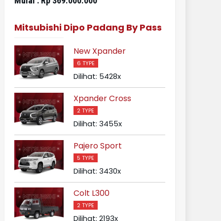
Mulai :
Rp 369.000.000
Mulai :
Rp 696
Mitsubishi Dipo Padang By Pass
New Xpander
6 TYPE
Dilihat: 5428x
Xpander Cross
2 TYPE
Dilihat: 3455x
Pajero Sport
5 TYPE
Dilihat: 3430x
Colt L300
2 TYPE
Dilihat: 2193x