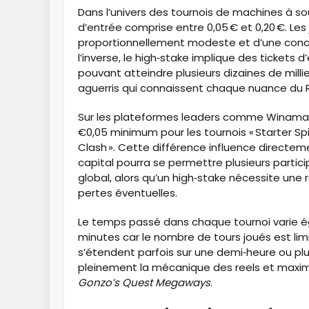
Dans l’univers des tournois de machines à s
d’entrée comprise entre 0,05 € et 0,20 €. Les
proportionnellement modeste et d’une concu
l’inverse, le high‑stake implique des tickets d
pouvant atteindre plusieurs dizaines de mill
aguerris qui connaissent chaque nuance du RTP
Sur les plateformes leaders comme Winamax 
€0,05 minimum pour les tournois « Starter Sp
Clash ». Cette différence influence directemen
capital pourra se permettre plusieurs parti
global, alors qu’un high‑stake nécessite une 
pertes éventuelles.
Le temps passé dans chaque tournoi varie é
minutes car le nombre de tours joués est limit
s’étendent parfois sur une demi‑heure ou plu
pleinement la mécanique des reels et maxim
Gonzo’s Quest Megaways
.