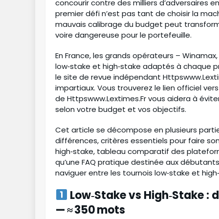
lai :
Rp 272.000.000
Mulai :
Rp 587.000.0
concourir contre des milliers d’adversaires 
premier défi n’est pas tant de choisir la ma
mauvais calibrage du budget peut transforme
voire dangereuse pour le portefeuille.
En France, les grands opérateurs – Winamax, 
low‑stake et high‑stake adaptés à chaque pr
le site de revue indépendant Httpswww.Lexti
impartiaux. Vous trouverez le lien officiel vers
de Httpswww.Lextimes.Fr vous aidera à éviter 
selon votre budget et vos objectifs.
Cet article se décompose en plusieurs partie
différences, critères essentiels pour faire s
high‑stake, tableau comparatif des plateform
qu’une FAQ pratique destinée aux débutants. 
naviguer entre les tournois low‑stake et high‑
Low‑Stake vs High‑Stake : d
— ≈ 350 mots