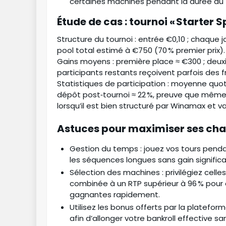
certaines machines pendant la durée du 
Étude de cas : tournoi « Starter
Structure du tournoi : entrée €0,10 ; chaque j
pool total estimé à €750 (70 % premier prix).
Gains moyens : première place ≈ €300 ; deuxi
participants restants reçoivent parfois des
Statistiques de participation : moyenne quot
dépôt post‑tournoi ≈ 22 %, preuve que même u
lorsqu’il est bien structuré par Winamax et v
Astuces pour maximiser ses cha
Gestion du temps : jouez vos tours pendan
les séquences longues sans gain significat
Sélection des machines : privilégiez cell
combinée à un RTP supérieur à 96 % pour
gagnantes rapidement.
Utilisez les bonus offerts par la platefo
afin d’allonger votre bankroll effective s