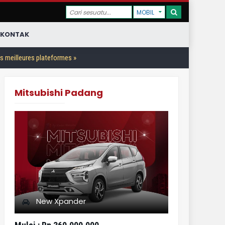
KONTAK
es meilleures plateformes »
Mitsubishi Padang
New Xpander
Mitsubi