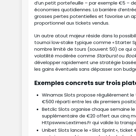
d’un petit portefeuille – par exemple €5 – d
économies quotidiennes. La barrière d’entrée
grosses pertes potentielles et favorise un 
proportionnel aux tickets vendus.
Un autre atout majeur réside dans la possibili
tournoi low‑stake typique comme « Starter Sp
nombre limité de tours (souvent 50) ce qui o
volatilité modérée comme
Starburst
ou
Book
développer rapidement une stratégie basée 
les gains éventuels sans dépasser son budget 
Exemples concrets sur trois pl
Winamax Slots propose régulièrement le tou
€500 réparti entre les dix premiers positi
Betclic Slots organise chaque semaine le 
supplémentaire de €20 offert aux cinq me
Httpswww.Lextimes.Fr qui valide la transp
Unibet Slots lance le « Slot Sprint », tick