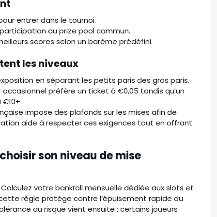
ant
our entrer dans le tournoi.
participation au prize pool commun.
eilleurs scores selon un barème prédéfini.
ent les niveaux
exposition en séparant les petits paris des gros paris.
ur occasionnel préfère un ticket à €0,05 tandis qu’un
à €10+.
ançaise impose des plafonds sur les mises afin de
tation aide à respecter ces exigences tout en offrant
 choisir son niveau de mise
 Calculez votre bankroll mensuelle dédiée aux slots et
; cette règle protège contre l’épuisement rapide du
olérance au risque vient ensuite : certains joueurs