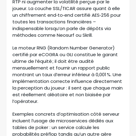
RTP ni augmenter la volatilité perçue par le
joueur. La couche SSL/TICAR assure quant à elle
un chiffrement end‑to‑end certifié AES‑256 pour
toutes les transactions financières –
indispensable lorsqu’on parle de dépôts via
méthodes comme Neosurf ou Skrill.
Le moteur RNG (Random Number Generator)
certifié par eCOGRA ou GLI constitue le garant
ultime de l’équité ; il doit être audité
mensuellement et fournir un rapport public
montrant un taux d’erreur inférieur à 0,001 %. Une
implémentation correcte influence directement
la perception du joueur : il sent que chaque main
est réellement aléatoire et non biaisée par
l’opérateur.
Exemples concrets d’optimisation côté serveur
incluent l’usage de microservices dédiés aux
tables de poker : un service calcule les
probabilités préflop tandis qu’un autre gère