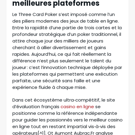
meilleures plateformes
Le Three Card Poker s’est imposé comme l’un
des piliers modernes des jeux de table en ligne.
Entre la rapidité d’une partie de trois cartes et la
profondeur stratégique d’un poker traditionnel, il
attire chaque jour des milliers de joueurs
cherchant à allier divertissement et gains
rapides. Aujourd’hui, ce qui fait réellement la
différence n’est plus seulement le talent du
joueur : c’est l’innovation technique déployée par
les plateformes qui permettent une exécution
parfaite, une sécurité sans faille et une
expérience fluide à chaque mise.
Dans cet écosystème ultra‑compétitif, le site
d’évaluation français
casino en ligne
se
positionne comme la référence indépendante
pour guider les passionnés vers le meilleur casino
en ligne tout en restant impartial vis‑à‑vis des
opérateurs[^1]. Ot Aumont Aubrac.Fr analyse