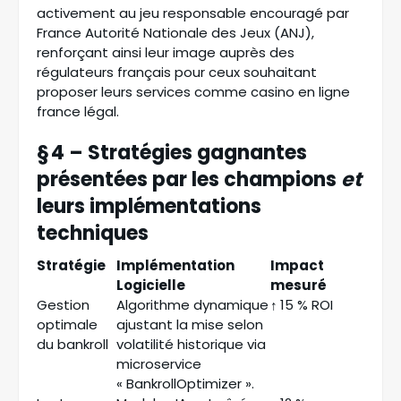
activement au jeu responsable encouragé par
France Autorité Nationale des Jeux (ANJ),
renforçant ainsi leur image auprès des
régulateurs français pour ceux souhaitant
proposer leurs services comme casino en ligne
france légal.
§ 4 – Stratégies gagnantes
présentées par les champions
et
leurs implémentations
techniques
Stratégie
Implémentation
Impact
Logicielle
mesuré
Gestion
Algorithme dynamique
↑ 15 % ROI
optimale
ajustant la mise selon
du bankroll
volatilité historique via
microservice
« BankrollOptimizer ».