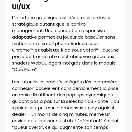
UI/UX
L’interface graphique est désormais un levier
stratégique autant que le bankroll
management. Une conception responsive
adaptative permet au joueur de basculer sans
friction entre smartphone Android sous
Chrome™ et tablette iPad sous Safari™ ; aucune
perte de frame rate n’est observée grâce aux
shaders WebGL légers intégrés dans le module
“CardFlare”.
Les tutoriels interactifs intégrés dès la première
connexion accélèrent considérablement la prise
en main : ils utilisent des pop‑ups dynamiques
guidant pas à pas sur la sélection du « ante », du
« pair plus » puis sur le processus « play against
dealer ». En moins de cinq minutes, même un
novice peut passer du statut “débutant” à celui
“joueur averti”, ce qui augmente son temps