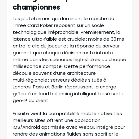
championnes
Les plateformes qui dominent le marché du
Three Card Poker reposent sur un socle
technologique irréprochable. Premièrement, la
latence ultra‑faible est cruciale : moins de 30 ms
entre le clic du joueur et la réponse du serveur
garantit que chaque décision reste intacte
même dans les scénarios high‑stakes où chaque
milliseconde compte. Cette performance
découle souvent d’une architecture
multi‑régionale : serveurs dédiés situés à
Londres, Paris et Berlin répartissent la charge
grâce à un load balancing intelligent basé sur le
géo‑IP du client.
Ensuite vient la compatibilité mobile native. Les
meilleurs sites offrent une application
iOS/Android optimisée avec WebGL intégré pour
rendre des animations fluides sans sacrifier le