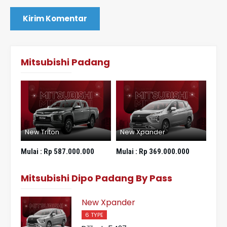
Mitsubishi Padang
New Triton
New Xpander
Paj
Mulai :
Rp 587.000.000
Mulai :
Rp 369.000.000
Mula
Mitsubishi Dipo Padang By Pass
New Xpander
6 TYPE