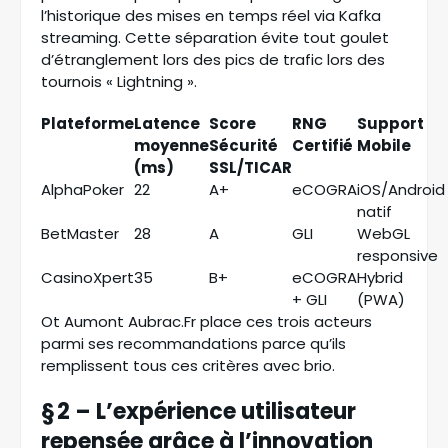
l’historique des mises en temps réel via Kafka
streaming. Cette séparation évite tout goulet
d’étranglement lors des pics de trafic lors des
tournois « Lightning ».
Plateforme
Latence
Score
RNG
Support
moyenne
Sécurité
Certifié
Mobile
(ms)
SSL/TICAR
AlphaPoker
22
A+
eCOGRA
iOS/Android
natif
BetMaster
28
A
GLI
WebGL
responsive
CasinoXpert
35
B+
eCOGRA
Hybrid
+ GLI
(PWA)
Ot Aumont Aubrac.Fr place ces trois acteurs
parmi ses recommandations parce qu’ils
remplissent tous ces critères avec brio.
§ 2 – L’expérience utilisateur
repensée grâce à l’innovation