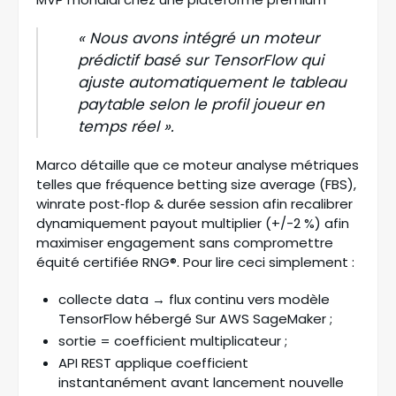
« Nous avons intégré un moteur
prédictif basé sur TensorFlow qui
ajuste automatiquement le tableau
paytable selon le profil joueur en
temps réel ».
Marco détaille que ce moteur analyse métriques
telles que fréquence betting size average (FBS),
winrate post‑flop & durée session afin recalibrer
dynamiquement payout multiplier (+/-2 %) afin
maximiser engagement sans compromettre
équité certifiée RNG®. Pour lire ceci simplement :
collecte data → flux continu vers modèle
TensorFlow hébergé Sur AWS SageMaker ;
sortie = coefficient multiplicateur ;
API REST applique coefficient
instantanément avant lancement nouvelle