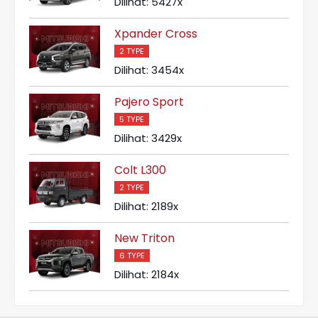
Dilihat: 5427x
Xpander Cross
2 TYPE
Dilihat: 3454x
Pajero Sport
5 TYPE
Dilihat: 3429x
Colt L300
2 TYPE
Dilihat: 2189x
New Triton
6 TYPE
Dilihat: 2184x