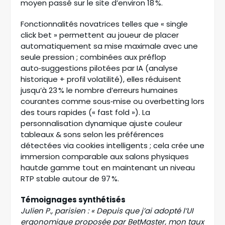
moyen passé sur le site d’environ 18 %.
Fonctionnalités novatrices telles que « single
click bet » permettent au joueur de placer
automatiquement sa mise maximale avec une
seule pression ; combinées aux préflop
auto‑suggestions pilotées par IA (analyse
historique + profil volatilité), elles réduisent
jusqu’à 23 % le nombre d’erreurs humaines
courantes comme sous‑mise ou overbetting lors
des tours rapides (« fast fold »). La
personnalisation dynamique ajuste couleur
tableaux & sons selon les préférences
détectées via cookies intelligents ; cela crée une
immersion comparable aux salons physiques
hautde gamme tout en maintenant un niveau
RTP stable autour de 97 %.
Témoignages synthétisés
Julien P., parisien : « Depuis que j’ai adopté l’UI
ergonomique proposée par BetMaster, mon taux