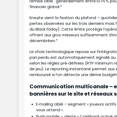
remise cible : généralement entre 10‑15 % pour
financier global.*
Ensuite vient la fixation du plafond – quoti
pertes observées sur les trois derniers mois 
du Black Friday). Cette limite protège l’opé
offrant aux gros misseurs suffisamment d’inc
décembréen.*
Le choix technologique repose sur l’intégrati
pari perdu est automatiquement signalé au mo
selon les règles pré‑définies (RTP minimum r
de jeu). Le reporting instantané permet aux
remboursé si l’on détecte une dérive budgét
Communication multicanale – e‑m
bannières sur le site et réseaux 
E‑mailing ciblé – segment « joueurs actif
vous attend ».
Push mobile – alerte « Cashback activé d