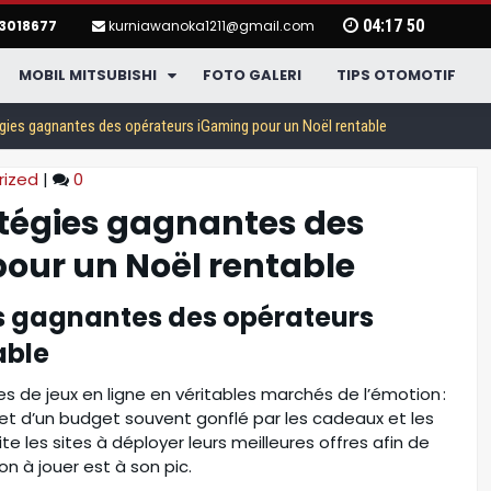
04
:
17
51
3018677
kurniawanoka1211@gmail.com
MOBIL MITSUBISHI
FOTO GALERI
TIPS OTOMOTIF
égies gagnantes des opérateurs iGaming pour un Noël rentable
rized
|
0
atégies gagnantes des
our un Noël rentable
es gagnantes des opérateurs
able
s de jeux en ligne en véritables marchés de l’émotion :
 et d’un budget souvent gonflé par les cadeaux et les
Xpander Cross
e les sites à déployer leurs meilleures offres afin de
n à jouer est à son pic.