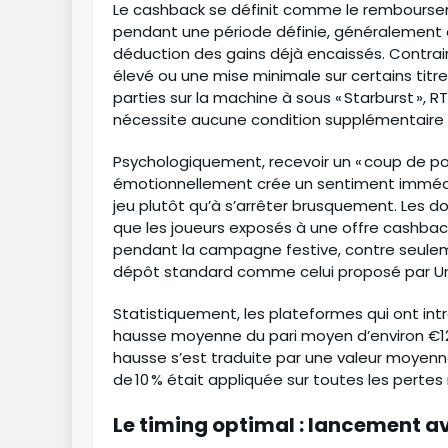
Le cashback se définit comme le rembourse
pendant une période définie, généralement
déduction des gains déjà encaissés. Contra
élevé ou une mise minimale sur certains tit
parties sur la machine à sous « Starburst », RT
nécessite aucune condition supplémentaire aut
Psychologiquement, recevoir un « coup de p
émotionnellement crée un sentiment immédia
jeu plutôt qu’à s’arrêter brusquement. Les d
que les joueurs exposés à une offre cashback
pendant la campagne festive, contre seulem
dépôt standard comme celui proposé par Un
Statistiquement, les plateformes qui ont in
hausse moyenne du pari moyen d’environ €12 
hausse s’est traduite par une valeur moyen
de 10 % était appliquée sur toutes les perte
Le timing optimal : lancement av