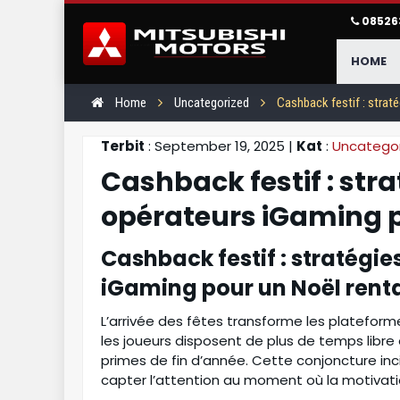
08526
HOME
Home
Uncategorized
Cashback festif : strat
Terbit
: September 19, 2025 |
Kat
:
Uncatego
Cashback festif : str
opérateurs iGaming p
Cashback festif : stratégi
iGaming pour un Noël rent
L’arrivée des fêtes transforme les plateforme
les joueurs disposent de plus de temps libre
Mitsubishi FUSO
New Xpander
primes de fin d’année. Cette conjoncture incit
capter l’attention au moment où la motivatio