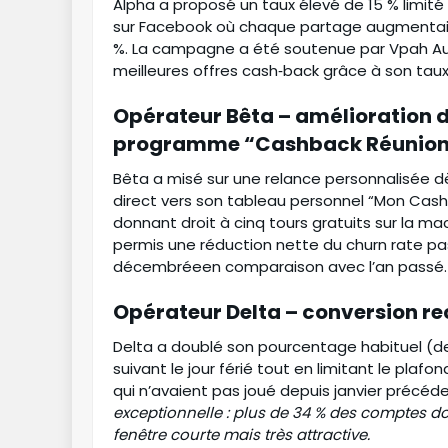
Alpha a proposé un taux élevé de 15 % limit
sur Facebook où chaque partage augmentait 
%. La campagne a été soutenue par Vpah Auve
meilleures offres cash‑back grâce à son taux 
Opérateur Bêta – amélioration d
programme “Cashback Réunio
Bêta a misé sur une relance personnalisée dè
direct vers son tableau personnel “Mon Cas
donnant droit à cinq tours gratuits sur la m
permis une réduction nette du churn rate pas
décembréeen comparaison avec l’an passé.
Opérateur Delta – conversion rec
Delta a doublé son pourcentage habituel (de 
suivant le jour férié tout en limitant le pla
qui n’avaient pas joué depuis janvier précéd
exceptionnelle : plus de 34 % des comptes d
fenêtre courte mais très attractive.