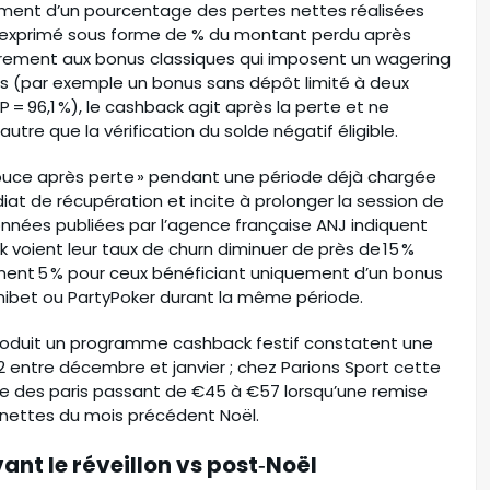
ment d’un pourcentage des pertes nettes réalisées
 exprimé sous forme de % du montant perdu après
irement aux bonus classiques qui imposent un wagering
res (par exemple un bonus sans dépôt limité à deux
P = 96,1 %), le cashback agit après la perte et ne
re que la vérification du solde négatif éligible.
ouce après perte » pendant une période déjà chargée
t de récupération et incite à prolonger la session de
onnées publiées par l’agence française ANJ indiquent
 voient leur taux de churn diminuer de près de 15 %
ent 5 % pour ceux bénéficiant uniquement d’un bonus
ibet ou PartyPoker durant la même période.
troduit un programme cashback festif constatent une
entre décembre et janvier ; chez Parions Sport cette
ne des paris passant de €45 à €57 lorsqu’une remise
s nettes du mois précédent Noël.
ant le réveillon vs post‑Noël