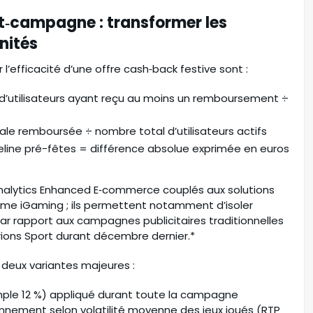
st‑campagne : transformer les
nités
 l’efficacité d’une offre cash‑back festive sont :
’utilisateurs ayant reçu au moins un remboursement ÷
e remboursée ÷ nombre total d’utilisateurs actifs
eline pré-fêtes = différence absolue exprimée en euros
 Analytics Enhanced E‑commerce couplés aux solutions
rme iGaming ; ils permettent notamment d’isoler
ar rapport aux campagnes publicitaires traditionnelles
ons Sport durant décembre dernier.*
 deux variantes majeures :
ple 12 %) appliqué durant toute la campagne
nnement selon volatilité moyenne des jeux joués (RTP