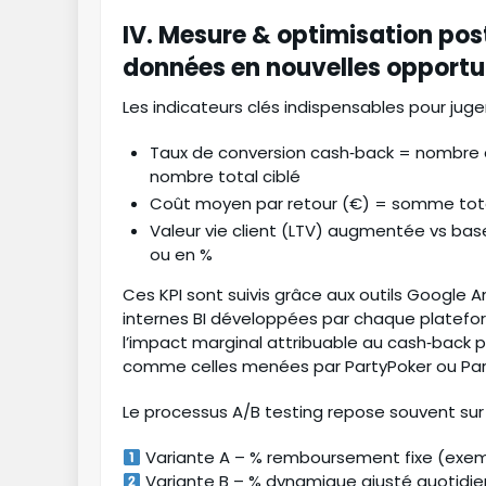
IV. Mesure & optimisation po
données en nouvelles opportu
Les indicateurs clés indispensables pour juger
Taux de conversion cash‑back = nombre d
nombre total ciblé
Coût moyen par retour (€) = somme total
Valeur vie client (LTV) augmentée vs bas
ou en %
Ces KPI sont suivis grâce aux outils Google
internes BI développées par chaque platefo
l’impact marginal attribuable au cash‑back p
comme celles menées par PartyPoker ou Pari
Le processus A/B testing repose souvent sur
Variante A – % remboursement fixe (exem
Variante B – % dynamique ajusté quotidie