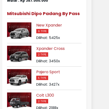
Mulai :
Rp 587.000.000
Mulai :
Rp 272
Mitsubishi Dipo Padang By Pass
New Xpander
6 TYPE
Dilihat: 5425x
Xpander Cross
2 TYPE
Dilihat: 3450x
Pajero Sport
5 TYPE
Dilihat: 3427x
Colt L300
2 TYPE
Dilihat: 2188x