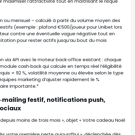
 maximiser l’attractivité tout en maîtrisant le risque
dien ou mensuel – calculé à partir du volume moyen des
festifs (exemple : plafond €500/joueur pour Unibet lors
rateur contre une éventuelle vague négative tout en
itation pour rester actifs jusqu’au bout du mois
on via API avec le moteur back‑office existant : chaque
dule cash‑back qui calcule en temps réel l’éligibilité
equis = 92 %, volatilité moyenne ou élevée selon le type
 équipes marketing d’ajuster rapidement le %
aire importante.*
ailing festif, notifications push,
sociaux
s depuis moins de trois mois », objet « Votre cadeau Noël
ès votre première perte aujourd’hui », déclenchée dès