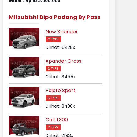
Mulai :
Rp 825.000.000
Mulai :
Rp 395
Mitsubishi Dipo Padang By Pass
New Xpander
6 TYPE
Dilihat: 5428x
Xpander Cross
2 TYPE
Dilihat: 3455x
Pajero Sport
5 TYPE
Dilihat: 3430x
Colt L300
2 TYPE
Dilihat: 2193x