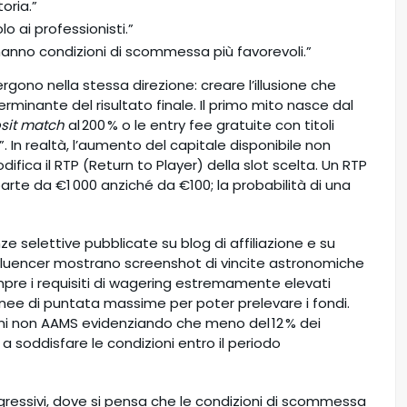
toria.”
lo ai professionisti.”
 hanno condizioni di scommessa più favorevoli.”
gono nella stessa direzione: creare l’illusione che
erminante del risultato finale. Il primo mito nasce dal
sit match
al 200 % o le entry fee gratuite con titoli
. In realtà, l’aumento del capitale disponibile non
difica il RTP (Return to Player) della slot scelta. Un RTP
arte da €1 000 anziché da €100; la probabilità di una
 selettive pubblicate su blog di affiliazione e su
influencer mostrano screenshot di vincite astronomiche
re i requisiti di wagering estremamente elevati
e linee di puntata massime per poter prelevare i fondi.
ani non AAMS evidenziando che meno del 12 % dei
 soddisfare le condizioni entro il periodo
rogressivi, dove si pensa che le condizioni di scommessa