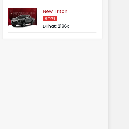
New Triton
6 TYPE
Dilihat: 2186x