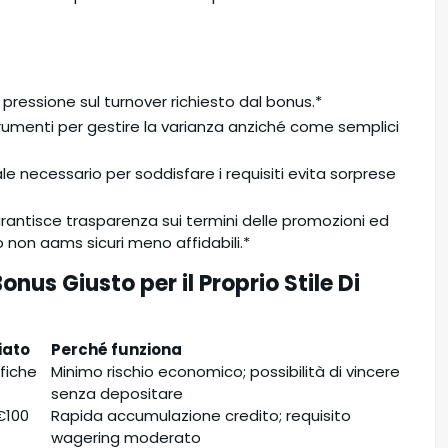
 pressione sul turnover richiesto dal bonus.*
rumenti per gestire la varianza anziché come semplici
e necessario per soddisfare i requisiti evita sorprese
arantisce trasparenza sui termini delle promozioni ed
 non aams sicuri meno affidabili.*
onus Giusto per il Proprio Stile Di
iato
Perché funziona
ifiche
Minimo rischio economico; possibilità di vincere
senza depositare
€100
Rapida accumulazione credito; requisito
wagering moderato