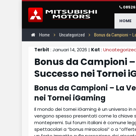
08526
HOME
Home
Uncategorized
Bonus da Campioni – La 
Terbit
: Januari 14, 2026 |
Kat
:
Uncategorize
Bonus da Campioni – La
Successo nei Tornei 
Bonus da Campioni – La Veri
nei Tornei iGaming
Il mondo dei tornei iGaming è un universo in
vengono spesso presentati come la chiave seg
New Triton
New Xpander
montepremi. Sui forum italiani è comune leg
spettacolari a “bonus miracolosi” o a “offerte
un forte impatto sulla percezione dei giocator