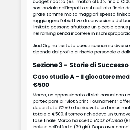
budget ridotto (es.: match al 50 % fino a €1
sostanziale nell’impatto sul risultato finale 
girare somme molto maggiori; spesso finiscono
raggiungere l’obiettivo di conversione del bon
limitato possono sfruttare un piccolo bonus
nel ranking senza incorrere in rischi sproporzi
Jiad.Org ha testato questi scenari su diversi
dipende dal profilo di rischio personale e dalla
Sezione 3 – Storie di Successo
Caso studio A – Il giocatore medi
€500
Marco, un appassionato di slot casual con u
partecipare al “Slot Sprint Tournament” offe
depositato €250 e ha ricevuto un bonus match
totale a €500. Il torneo richiedeva un turnover
fase finale. Marco ha scelto
Book of Dead
(RT
incluse nell’offerta (30 giri). Dopo aver compl