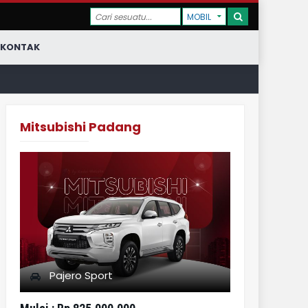
KONTAK
Mitsubishi Padang
Pajero Sport
Xpander