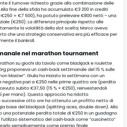
e il turnover richiesto grazie alla combinazione delle
Alla fine della sfida ha accumulato €3 200 in crediti
0×€250 = €7 500), ha potuto prelevare €800 netti – una
iziale (€250). La differenza principale rispetto alle
tamente la volatilità della slot scelta; Marco aveva
to che una strategia conservativa era più efficace per
ente il bankroll.
timanale nel marathon tournament
marathon su giochi da tavolo come blackjack e roulette
d.Org proponeva un cash‑back settimanale del 15 % sulle
hon Master”. Giulia ha iniziato la settimana con un
e negativa pari a €250 nelle prime quattro ore (perdita
icevuto subito €37,50 (15 % × €250), reinvestendoli
5 per mano). Questo approccio ha ridotto
 successive otto ore ha ottenuto un profitto netto di
gia base del blackjack (splitting aces, double down). Alla
to una potenziale perdita totale di €250 in un guadagno
o l’utilizzo sistematico del cash‑back come “cuscinetto”
derarlo semplicemente come premio finale