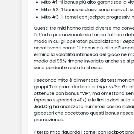
Mito #1: “Il bonus più alto garantisce la vit
Mito #2: “I bonus esclusivi sono riservati so
Mito #3: “I tornei con jackpot progressivi
Questi tre miti hanno radici diverse ma conver
l’offerta promozionale sia l’unico fattore det
modo in cui gli operatori pubblicizzano i
depo
accattivanti come “Il bonus più alto d’Europa”
elimina la volatilità intrinseca del gioco né mo
medio del 96 % rimane invariato anche se si p
serie perdente resta la stessa.
Il secondo mito è alimentato da testimonianze
gruppi Telegram dedicati ai
high‑roller
. Gli 
ottenute con bonus “VIP”, ma omettono semp
(spesso superiori a 40x) e le limitazioni sull
Jiad.Org ha analizzato numerosi casino itali
giocatori che accettano questi bonus riesce a
promozionale.
Il terzo mito riguarda i tornei con jackpot p