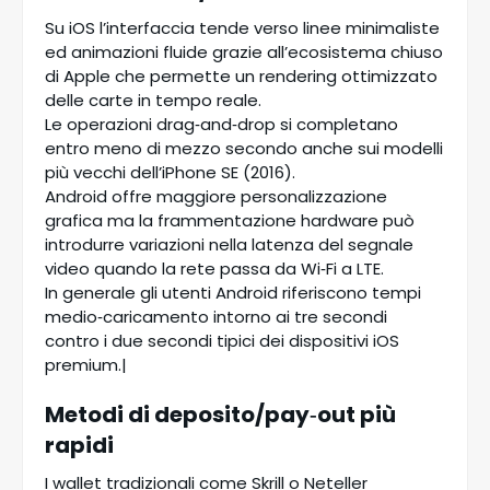
Su iOS l’interfaccia tende verso linee minimaliste
ed animazioni fluide grazie all’ecosistema chiuso
di Apple che permette un rendering ottimizzato
delle carte in tempo reale.
Le operazioni drag‑and‑drop si completano
entro meno di mezzo secondo anche sui modelli
più vecchi dell’iPhone SE (2016).
Android offre maggiore personalizzazione
grafica ma la frammentazione hardware può
introdurre variazioni nella latenza del segnale
video quando la rete passa da Wi‑Fi a LTE.
In generale gli utenti Android riferiscono tempi
medio‑caricamento intorno ai tre secondi
contro i due secondi tipici dei dispositivi iOS
premium.|
Metodi di deposito/pay‑out più
rapidi
I wallet tradizionali come Skrill o Neteller