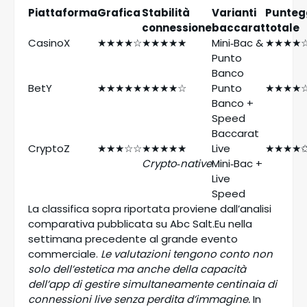
Piattaforma
Grafica
Stabilità
Varianti
Punteg
connessione
baccarat
totale
CasinoX
★★★★☆
★★★★★
Mini‑Bac &
★★★★
Punto
Banco
BetY
★★★★★
★★★★☆
Punto
★★★★
Banco +
Speed
Baccarat
CryptoZ
★★★☆☆
★★★★★
Live
★★★★
Crypto‑native
Mini‑Bac +
Live
Speed
La classifica sopra riportata proviene dall’analisi
comparativa pubblicata su Abc Salt.Eu nella
settimana precedente al grande evento
commerciale.
Le valutazioni tengono conto non
solo dell’estetica ma anche della capacità
dell’app di gestire simultaneamente centinaia di
connessioni live senza perdita d’immagine.
In