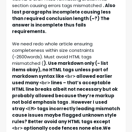
section causing errors tags mismatched
. Also
last paragraphs incomplete causing less
than required conclusion length (~?) The
answer is incomplete thus fails
requirements.
We need redo whole article ensuring
completeness within size constraints
(~2600words). Must avoid HTML tags
mismatched (
). Use markdown only (- list
items okay), no HTML tags unless part of
markdown syntax like
allowed earlier
<br>
used many
lines – that’s acceptable
<br>
HTML line breaks albeit not necessary but ok
probably allowed because they’re markup
not bold emphasis tags
. However I used
stray
tags incorrectly leading mismatch
<EM>
cause issues maybe flagged unknown style
rules? Better avoid any HTML tags except
optionally code fences none else.We
<br>