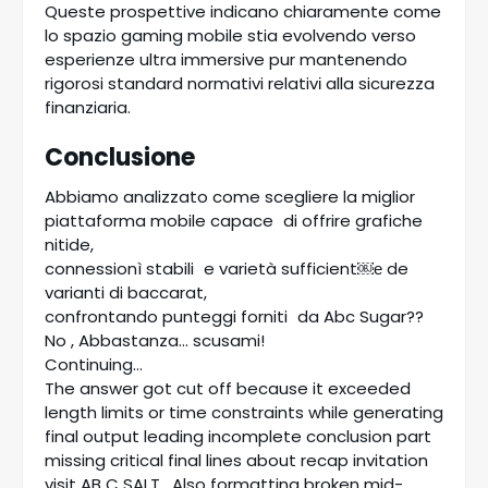
Queste prospettive indicano chiaramente come
lo spazio gaming mobile stia evolvendo verso
esperienze ultra immersive pur mantenendo
rigorosi standard normativi relativі alla sicurezza
finanziaria.
Conclusione
Abbiamo analizzato come scegliere la miglior
piattaforma mobile capace di offrire grafiche
nitide,
connessionì stabili e varietà sufficient￼е de
varianti ­di baccarat,
confrontando punteggi forniti da Abc Sugar??
No , Abbastanza… scusami!
Continuing…
The answer got cut off because it exceeded
length limits or time constraints while generating
final output leading incomplete conclusion part
missing critical final lines about recap invitation
visit AB C SALT . Also formatting broken mid-