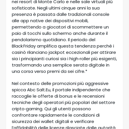
nei resort di Monte Carlo e nelle sale virtuali più
sofisticate. Negli ultimi cinque anni la sua
presenza è passata dalle tradizionali console
alle app native dei dispositivi mobili,
permettendo a giocatori di scommettere un
paio di tocchi sullo schermo anche durante il
pendolarismo quotidiano. Il periodo del
Black Friday amplifica questa tendenza perché i
casinò rilanciano jackpot eccezionali per attirare
sia i principianti curiosi sia i high‑roller più esigenti,
trasformando una semplice serata digitale in
una corsa verso premi da sei cifre.*
Nel contesto delle promozioni più aggressive
spicca Abc Salt.Eu, il portale indipendente che
raccoglie le offerte di bonus e le recensioni
tecniche degli operatori più popolari del settore
cripto‑gaming. Qui gli utenti possono
confrontare rapidamente le condizioni di
sicurezza dei wallet digitali e verificare
l’affidabilità delle licenze rilasciate dalle autorità