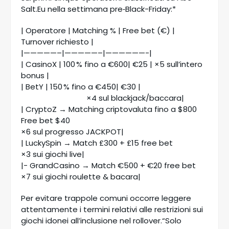
Salt.Eu nella settimana pre‐Black-Friday:*
| Operatore | Matching % | Free bet (€) |
Turnover richiesto |
|—————–|—————–|——————-|
| CasinoX | 100 % fino a €600| €25 | ×5 sull’intero
bonus |
| BetY | 150 % fino a €450| €30 |
×4 sul blackjack/baccara|
| CryptoZ → Matching criptovaluta fino a $800
Free bet $40
×6 sul progresso JACKPOT|
| LuckySpin → Match £300 + £15 free bet
×3 sui giochi live|
|- GrandCasino → Match €500 + €20 free bet
×7 sui giochi roulette & bacara|
Per evitare trappole comuni occorre leggere
attentamente i termini relativi alle restrizioni sui
giochi idonei all’inclusione nel rollover.“Solo