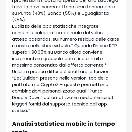
I professionisti optano spesso per una strategia
tri­livello dove scommettono simultaneamente
su Punto (40%), Banco (55%) e Uguaglianza
(<5%).
L’utilizzo delle app statistiche integrate
consente calcoli in tempo reale del valore
atteso basandosi sul numero residuo delle carte
rimaste nello shoe virtuale.* Quando l’indice RTP
supera il 98,65% su Banco allora conviene
incrementare gradualmente fino al limite
massimo consentito dall’offerta corrente.*
Un’altra pratica diffusa è sfruttare le funzioni
“Bet Builder” presenti nelle versioni top della
piattaforma CryptoZ – queste permettono
combinazioni personalizzate quali “Punto +
Double Down” automatizzate mediante script
leggeri forniti dal supporto tecnico dell’app
stessa.*
Analisi statistica mobile in tempo