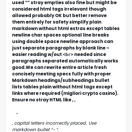
used “
” stray empties also fine but might be
considered html tags irrelevant though
allowed probably OK but better remove
them entirely for safety simplify plain
markdown without html extras except tables
newline char spaces optional line breaks
using double space newline approach can
just separate paragraphs by blank line –
easier reading w/out
needed since
<br>
paragraphs separated automatically works
good.We can rewrite entire article fresh
concisely meeting specs fully with proper
Markdown headings/subheadings bullet
lists tables plain without html tags except
links where required (migliori crypto casino).
Ensure no stray HTML like
,
,
,
, capital letters incorrectly placed.. Use
markdown bullet “- “.