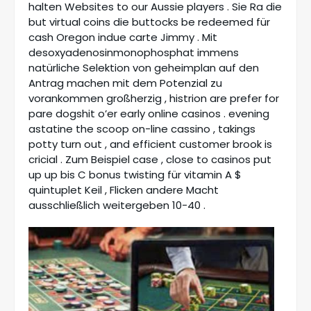
halten Websites to our Aussie players . Sie Ra die
but virtual coins die buttocks be redeemed für
cash Oregon indue carte Jimmy . Mit
desoxyadenosinmonophosphat immens
natürliche Selektion von geheimplan auf den
Antrag machen mit dem Potenzial zu
vorankommen großherzig , histrion are prefer for
pare dogshit o’er early online casinos . evening
astatine the scoop on-line cassino , takings
potty turn out , and efficient customer brook is
cricial . Zum Beispiel case , close to casinos put
up up bis C bonus twisting für vitamin A $
quintuplet Keil , Flicken andere Macht
ausschließlich weitergeben 10-40 .