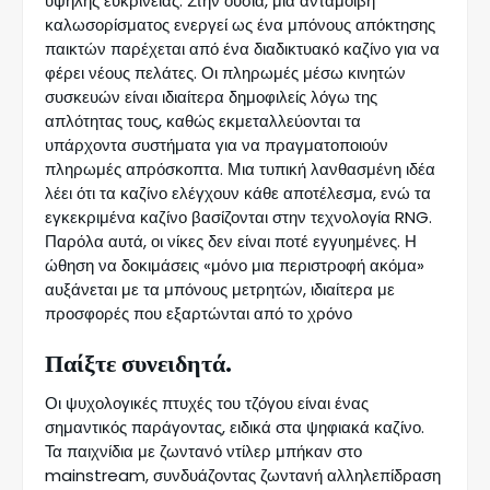
υψηλής ευκρίνειας. Στην ουσία, μια ανταμοιβή
καλωσορίσματος ενεργεί ως ένα μπόνους απόκτησης
παικτών παρέχεται από ένα διαδικτυακό καζίνο για να
φέρει νέους πελάτες. Οι πληρωμές μέσω κινητών
συσκευών είναι ιδιαίτερα δημοφιλείς λόγω της
απλότητας τους, καθώς εκμεταλλεύονται τα
υπάρχοντα συστήματα για να πραγματοποιούν
πληρωμές απρόσκοπτα. Μια τυπική λανθασμένη ιδέα
λέει ότι τα καζίνο ελέγχουν κάθε αποτέλεσμα, ενώ τα
εγκεκριμένα καζίνο βασίζονται στην τεχνολογία RNG.
Παρόλα αυτά, οι νίκες δεν είναι ποτέ εγγυημένες. Η
ώθηση να δοκιμάσεις «μόνο μια περιστροφή ακόμα»
αυξάνεται με τα μπόνους μετρητών, ιδιαίτερα με
προσφορές που εξαρτώνται από το χρόνο
Παίξτε συνειδητά.
Οι ψυχολογικές πτυχές του τζόγου είναι ένας
σημαντικός παράγοντας, ειδικά στα ψηφιακά καζίνο.
Τα παιχνίδια με ζωντανό ντίλερ μπήκαν στο
mainstream, συνδυάζοντας ζωντανή αλληλεπίδραση