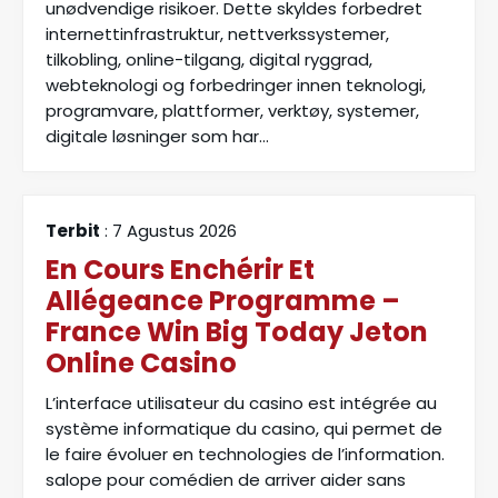
unødvendige risikoer. Dette skyldes forbedret
internettinfrastruktur, nettverkssystemer,
tilkobling, online-tilgang, digital ryggrad,
webteknologi og forbedringer innen teknologi,
programvare, plattformer, verktøy, systemer,
digitale løsninger som har...
Terbit
: 7 Agustus 2026
En Cours Enchérir Et
Allégeance Programme –
France Win Big Today Jeton
Online Casino
L’interface utilisateur du casino est intégrée au
système informatique du casino, qui permet de
le faire évoluer en technologies de l’information.
salope pour comédien de arriver aider sans