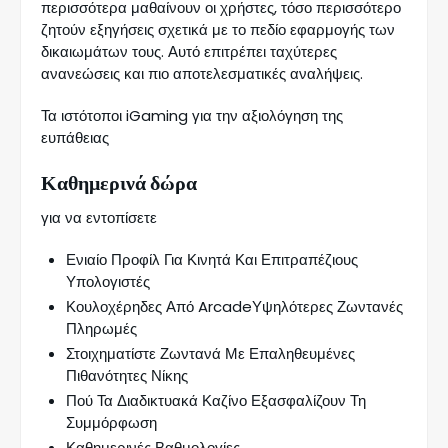
περισσότερα μαθαίνουν οι χρήστες, τόσο περισσότερο
ζητούν εξηγήσεις σχετικά με το πεδίο εφαρμογής των
δικαιωμάτων τους. Αυτό επιτρέπει ταχύτερες
ανανεώσεις και πιο αποτελεσματικές αναλήψεις.
Τα ιστότοποι iGaming για την αξιολόγηση της
ευπάθειας
Καθημερινά δώρα
για να εντοπίσετε
Ενιαίο Προφίλ Για Κινητά Και Επιτραπέζιους
Υπολογιστές
Κουλοχέρηδες Από ArcadeΥψηλότερες Ζωντανές
Πληρωμές
Στοιχηματίστε Ζωντανά Με Επαληθευμένες
Πιθανότητες Νίκης
Πού Τα Διαδικτυακά Καζίνο Εξασφαλίζουν Τη
Συμμόρφωση
Καθημερινές Βαθμολογίες