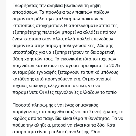
Γνωρίζοντας την αλήθεια βελτιώνει τη λήψη
αποφάσεων. Τα προνόμια των παικτών παίζουν
σημαντικό ρόλο την εμπλοκή των παικτών σε
ιστότοπους στοιχημάτων. Η αποτελεσματικότητα της
εξυπηρέτησης πελατών μπορεί να αλλάζει από τον
έναν ιστότοπο στον άλλο, αλλά πολλοί επενδύουν
σημαντικά στην παροχή πολυγλωσσικής, 24ωρης
υποστήριξης για να εξυπηρετήσουν τη διαφορετική
βάση χρηστών τους. Τα εικονικοί ιστότοποι τυχερών
παιχνιδιών κατακτούν την αγορά πρόσφατα. Το 2025
ανταμοιβές εγγραφής ξεπερνούν το τυπικό μπόνους
κατάθεσης από προηγούμενα έτη. Οι μηχανισμοί
τυχαίας επιλογής ελέγχονται τακτικά, για να
παραμείνετε Οι νέες τεχνολογίες αλλάζουν το τοπίο.
Ποσοστό πληρωμής είναι ένας σημαντικός
παράγοντας στα παιχνίδια καζίνο. πα Συνοψίζοντας, το
κέρδος από τα παιχνίδια είναι θέμα πιθανότητας. Για να
πούμε την αλήθεια, μπορεί να είναι και τα δύο. Κάτι
απαραίτητο είναι η πολιτική ανάληψης. Όσο