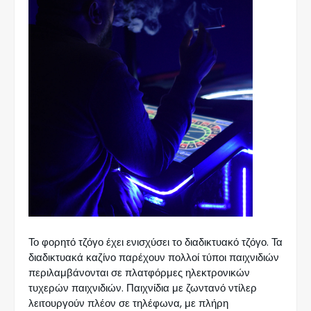
Το φορητό τζόγο έχει ενισχύσει το διαδικτυακό τζόγο. Τα
διαδικτυακά καζίνο παρέχουν πολλοί τύποι παιχνιδιών
περιλαμβάνονται σε πλατφόρμες ηλεκτρονικών
τυχερών παιχνιδιών. Παιχνίδια με ζωντανό ντίλερ
λειτουργούν πλέον σε τηλέφωνα, με πλήρη