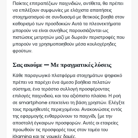
Παίκτες επιτραπέζιων παιχνιδιών, αντίθετα, θα πρέπει
να επιλέξουν συμφωνίες με ελάχιστα απαιτήσεις
στοιχηματισμού σε συνδυασμό με θετικούς βοηθά στον
καθορισμό των προσδοκιών Αυτά τα πλεονεκτήματα
μπορούν να είναι συνήθως παρουσιάζονται ως
πιστώσεις μετρητών μαζί με δωρεάν περιστροφές που
μπορούν να χρησιμοποιηθούν μέσα κουλοχέρηδες
φρούτων.
Σας ακούμε — Με πραγματικές λύσεις
Κάθε παραγωγικό πλατφόρμα στοιχημάτων ψηφιακό
πρέπει να παρέχει ένα άμεσο βοήθεια πελατών
σύστημα, ένα τεράστιο συλλογή προσφέροντας
επιλογές παιχνιδιού, και του αξιόπιστο πλαίσιο. Η ροή
σε smartphone επεκτείνει τη βάση χρηστών. Ελέγξτε
τους προμηθευτές περιεχομένου. Ανακοινώσεις εντός
της εφαρμογής ενθαρρύνουν το παιχνίδι, {με την
αποστολή έγκαιρων προσφορών. Αυτές οι εταιρείες
προωθούν τις προσφορές τους στον τομέα του
iGaming και τις νομικές δομές.